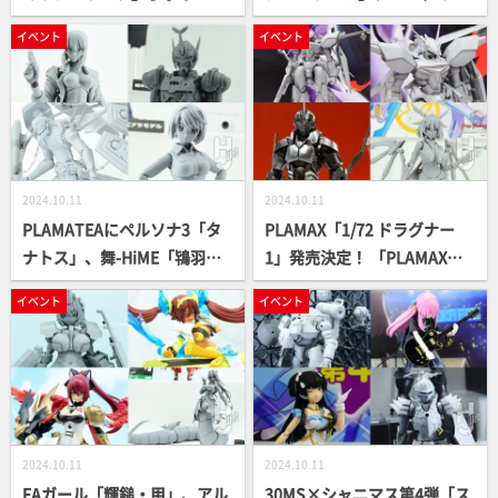
ツ整形とデカールワークで多
スター物語』からは「サイレ
イベント
イベント
彩なディスプレイを楽しめる
ンF」と「L.E.D. MIRAGE V
ように製作！
3」が展示！【ボークス／全
日本模型ホビーショー2024】
2024.10.11
2024.10.11
PLAMATEAにペルソナ3「タ
PLAMAX「1/72 ドラグナー
ナトス」、舞-HiME「鴇羽舞
1」発売決定！ 「PLAMAXサ
衣」、攻殻機動隊「草薙素
ーバイン パールカラーエディ
イベント
イベント
子」、電脳警察サイバーコッ
ション」やティタノマキア
プ「ジュピタービット」が発
「ゲイルハウンド ガイバー」
表！【グッドスマイルカンパ
なども初展示【マックスファ
ニー、マックスファクトリー
クトリー／全日本模型ホビー
／全日本模型ホビーショー20
ショー2024】
24】
2024.10.11
2024.10.11
FAガール「輝鎚・甲」、アル
30MS×シャニマス第4弾「ス