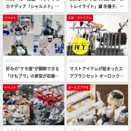
カナディア「シャルメド」
トレイライト」黛 冬優子、30
「メルティーナ」、メガロマ
MF新ジョブ「ランサー」、3
イベント
工具・マテリアル
リア「風魔」「是空」、メガ
0MM「フルアーマーアル
ミデバイス「皇巫 アメノウズ
ト」、「ラウンドノヴァ
メ 陽光（サンシャイン）」
Ⅰ」、30MP「後藤ひとり」
「皇巫 アマテラス 日蝕（エク
など、30ML新商品が展示【B
リプス）」など各ガールズプ
ANDAI SPIRITS／全日本模型
ラモシリーズから新作が展示
ホビーショー2024】
2024.10.11
2024.10.10
【コトブキヤ／全日本模型ホ
好みの“ケモ度”が調節できる
マストアイテムが詰まったエ
ビーショー2024】
「けもプラ」の原型が初展
アブラシセット オーロックス
示！新感覚の愛でるプラモを
「AERO CROSS（エアロクロ
イベント
ガールズプラモ
ご紹介【青島文化教材社／全
ス）」で塗装を始めよう！
日本模型ホビーショー2024】
【月刊工具】
2024.10.09
2024.10.09