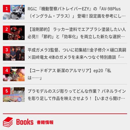
RGに『機動警察パトレイバーEZY』の「AV-98Plus
（イングラム・プラス）」 登場!! 設定画を参考にした
細部のディテールアップやハンドパーツの改造で印象
【溶剤節約】 ラッカー塗料でエアブラシ塗装したい人
的なシーンを再現!!
必見!! 「節約」と「効率化」を両立した新たな選択肢
「カートリッジ式エアーブラシ FLYER-SR2」の使い心
平成ガメラ3監督、ついに初集結!!金子修介×樋口真嗣
地を「HG ブルーティッシュドッグ」で検証！
×田﨑竜太 4体のガメラを未来へつなぐ特別鼎談「ガ
メラ永久保存化プロジェクト FINAL」
【コードギアス 新潔のアルマリア】ep20「私
は……」
プラモデルのスジ彫りってどんな作業？ パネルライン
を彫り足して作品を映えさせよう！【いまさら聞けな
いプラモデルの基礎：スジ彫りとパネルライン】