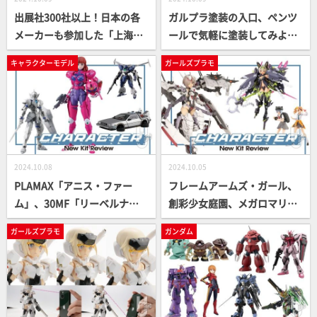
出展社300社以上！日本の各
ガルプラ塗装の入口、ペンツ
メーカーも参加した「上海ワ
ールで気軽に塗装してみよ
ンフェス2024（WonderFesti
う！さまざまなペンツールを
キャラクターモデル
ガールズプラモ
val 2024 Shanghai）」を取
ピックアップ【ガルプラレス
材レポート
キュー隊】
2024.10.08
2024.10.05
PLAMAX「アニス・ファー
フレームアームズ・ガール、
ム」、30MF「リーベルナイ
創彩少女庭園、メガロマリア
ト」など新作キャラクターキ
など！ コトブキヤのガールズ
ガールズプラモ
ガンダム
ット情報をお届け！
プラモ新キット情報をチェッ
ク