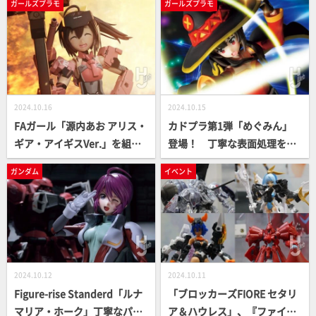
ガールズプラモ
ガールズプラモ
がデビュー！
2024.10.16
2024.10.15
FAガール「源内あお アリス・
カドプラ第1弾「めぐみん」
ギア・アイギスVer.」を組み
登場！ 丁寧な表面処理を加
合わせ製作！激アツゲームコ
え、質感をグレードアップさ
ガンダム
イベント
ラボを立体で再現！
せる塗装で完成度を高める！
2024.10.12
2024.10.11
Figure-rise Standerd「ルナ
「ブロッカーズFIORE セタリ
マリア・ホーク」丁寧なパー
ア＆ハウレス」、『ファイブ