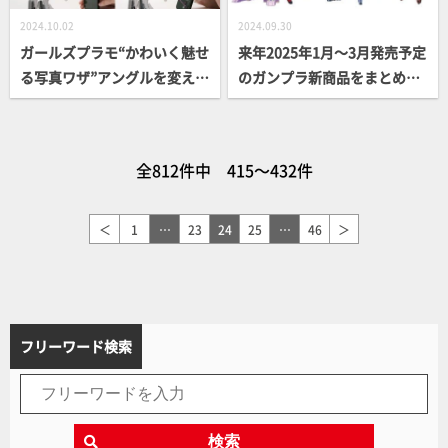
2024.10.02
2024.09.30
ガールズプラモ“かわいく魅せ
来年2025年1月～3月発売予定
る写真ワザ”アングルを変えて
のガンプラ新商品をまとめて
撮ってみよう！基本アングル
チェック！ズゴック（SEED F
のアオリとフカンに絞って、
REEDOM Ver.）サイコ・ガン
スマホでも簡単に実践できる
ダムMk-Ⅱ、MG、Figure-ris
全812件中 415～432件
テクニックを紹介
e Standard、SDガンダムさ
まざまな新作が登場
＜
1
…
23
24
25
…
46
＞
フリーワード検索
検索