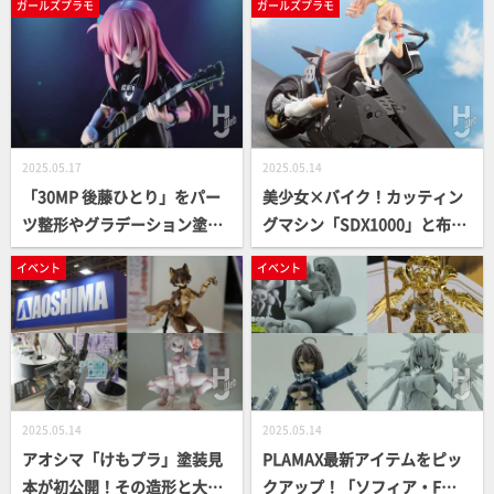
ガールズプラモ
ガールズプラモ
ごとに成型色を活かした適切
質感表現で一段上の仕上がり
な工作を解説！
となったレビュー作例をお届
け!!
2025.05.17
2025.05.14
「30MP 後藤ひとり」をパー
美少女×バイク！カッティン
ツ整形やグラデーション塗装
グマシン「SDX1000」と布製
により、キットの良さを最大
衣装で「創彩少女庭園」一条
イベント
イベント
限に活かす。初ステージが再
星羅と「メガロマリア」ナイ
現できる“完熟マンゴーのダン
ツ・シューペリアをカスタマ
ボール”もスクラッチで製作
イズ!!
【ぼっち・ざ・ろっく！】
2025.05.14
2025.05.14
アオシマ「けもプラ」塗装見
PLAMAX最新アイテムをピッ
本が初公開！その造形と大胆
クアップ！「ソフィア・F・