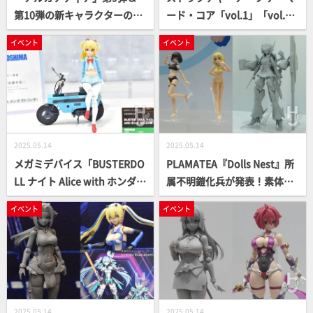
第10弾の新キャラクターの原
ード・コア「vol.1」「vol.
型と「メルティーナ」の彩色
2」の8体が展示！続く商品化
イベント
イベント
原型が初お披露目！【コトブ
のシルエットも公開。「フロ
キヤ／静岡ホビーショー202
ントミッション ゼニス・ガー
5】
ル（仮）」最新情報もチェッ
ク【コトブキヤ／静岡ホビー
ショー2025】
2025.05.14
2025.05.14
メガミデバイス「BUSTERDO
PLAMATEA『Dolls Nest』所
LL ナイト Alice with ホンダモ
属不明鎧化兵が発表！素体ア
トコンポ」が発表！最新アイ
イテム「ミューズボディ
イベント
イベント
テム「ユグドラシス ガルム・
（仮）」2種も登場！【グッ
リッパー」「B1R-M シャーシ
ドスマイルカンパニー／静岡
キット」も展示中【コトブキ
ホビーショー2025】
ヤ／静岡ホビーショー2025】
2025.05.14
2025.05.14