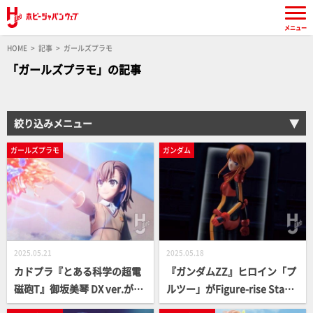
メニュー
HOME
記事
ガールズプラモ
「ガールズプラモ」の記事
絞り込みメニュー
ガールズプラモ
ガンダム
2025.05.21
2025.05.18
カドプラ『とある科学の超電
『ガンダムZZ』ヒロイン「プ
磁砲T』御坂美琴 DX ver.が発
ルツー」がFigure-rise Stand
売！肌や服などキットの部位
ard化！パイロットスーツの