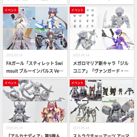
な可動域をチェック／VFG
シャーリング ヴァンパイア V
イベント
イベント
「ケーニッヒ・モンスタ
er.」やGODZ ORDER「オー
ー」、『頭文字D』『ワイル
バーロード・ガブリエル」や
ド・スピード』カーモデル最
minimum factory「草薙素子
新作、『すみっこぐらし』ト
with フチコマ」など／PLAM
コトコなど【第63回 静岡ホビ
ATEAアズレン「ボルチモア」
ーショー】
も展示【マックスファクトリ
2025.05.14
2025.05.14
ー／静岡ホビーショー2025】
FAガール「スティレット Swi
メガロマリア新キャラ「ジル
msuit ブルーインパルス Ve
コニア」「ヴァンガード・リ
r.」や「グランスケール ステ
ーダー」原型が初展示！「メ
イベント
イベント
ィレット」が展示！「ドゥル
ガロマリアM.S.G エクスハン
ガー 〈ゴールドリッター〉」
ドユニット【男性型A】」も
が企画進行中！「フレームア
発売決定！【コトブキヤ／静
ームズ・ガール」最新アイテ
岡ホビーショー2025】
ム展示レポート【コトブキヤ
／静岡ホビーショー2025】
2025.05.14
2025.05.14
「アルカナディア」第9弾＆
ストラクチャーアーツ アーマ