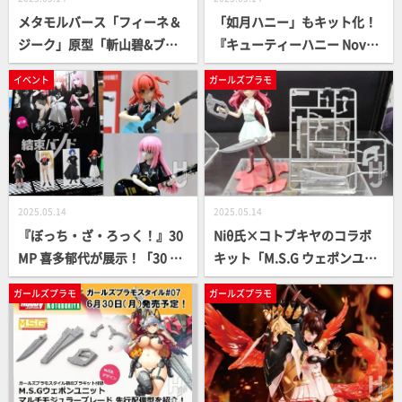
メタモルバース「フィーネ＆
「如月ハニー」もキット化！
ジーク」原型「斬山碧&ブレ
『キューティーハニー Nov
ードライガー」彩色が初公
a』PLAMATEA「キューティ
イベント
ガールズプラモ
開！「発音ミク＆シンカリオ
ーハニー」の彩色モデルと
ンH5はやぶさ」の商品化も決
「如月ハニー」の原型が初展
定！【タカラトミー／静岡ホ
示【グッドスマイルカンパニ
ビーショー2025】
ー／静岡ホビーショー2025】
2025.05.14
2025.05.14
『ぼっち・ざ・ろっく！』30
Niθ氏×コトブキヤのコラボ
MP 喜多郁代が展示！「30 MI
キット「M.S.G ウェポンユニ
NUTES PREFERENCE」展示
ット マルチモジュラーブレー
ガールズプラモ
ガールズプラモ
レポート【静岡ホビーショー
ド 先行配備型」がホビージャ
2025】
パンブースに展示！ガールズ
プラモスタイル#07を購入し
て手に入れよう！【静岡ホビ
ーショー2025】