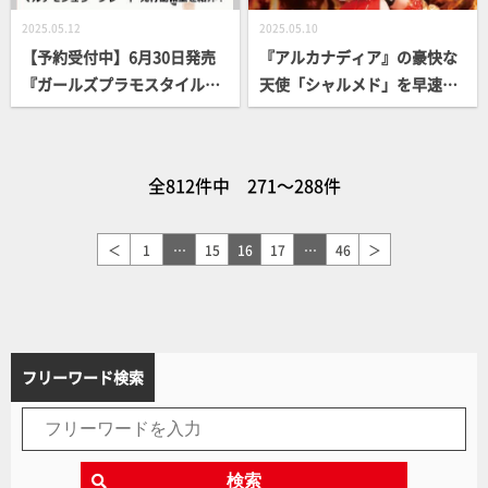
2025.05.12
2025.05.10
【予約受付中】6月30日発売
『アルカナディア』の豪快な
『ガールズプラモスタイル#0
天使「シャルメド」を早速キ
7』に「M.S.G ウェポンユニ
ットレビュー!!クリアーパー
ット マルチモジュラーブレー
ツのグラデーション塗装や毛
ド 先行配備型」が付録決定！
束の追加で燃え盛る炎と可愛
全812件中 271～288件
「第63回 静岡ホビーショー」
らしさをさらにアップ！
にて初展示【ガールズプラモ
スタイル#07】
＜
1
…
15
16
17
…
46
＞
フリーワード検索
検索