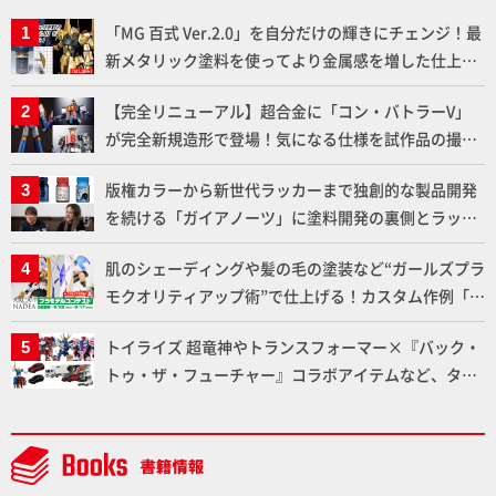
「MG 百式 Ver.2.0」を自分だけの輝きにチェンジ！最
新メタリック塗料を使ってより金属感を増した仕上が
りに!!【試し読み】
【完全リニューアル】超合金に「コン・バトラーV」
が完全新規造形で登場！気になる仕様を試作品の撮り
下ろしでご紹介!!さらに「大鉄人17」＆「ワンエイ
版権カラーから新世代ラッカーまで独創的な製品開発
ト」セット情報もお届け！【超合金の魂】
を続ける「ガイアノーツ」に塗料開発の裏側とラッカ
ー塗料の未来についてインタビュー！
肌のシェーディングや髪の毛の塗装など“ガールズプラ
モクオリティアップ術”で仕上げる！カスタム作例「白
騎士ソフィエラ」が完成！【「アルカナディアプラモ
トイライズ 超竜神やトランスフォーマー×『バック・
デルコンテスト」～8月17日（月）11:59まで応募受付
トゥ・ザ・フューチャー』コラボアイテムなど、タカ
中】
ラトミーの注目アイテムをチェック!!【タカラトミー
NEWITEM】