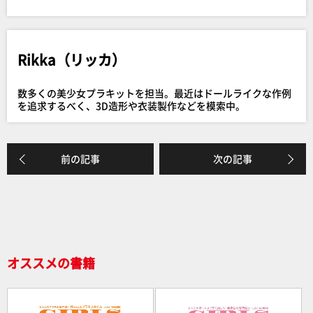
a
n
有
c
e
e
Rikka（リッカ）
b
o
数多くの美少女プラキットを担当。最近はドールライクな作例
o
を追求するべく、3D造形や衣装製作などを模索中。
k
前の記事
次の記事
オススメの書籍