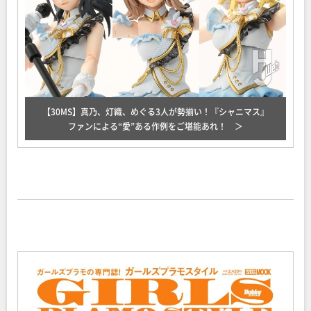
【30MS】真乃、灯織、めぐる3人が勢揃い！『シャニマス』
ファンによる“愛”ある作例をご堪能あれ！