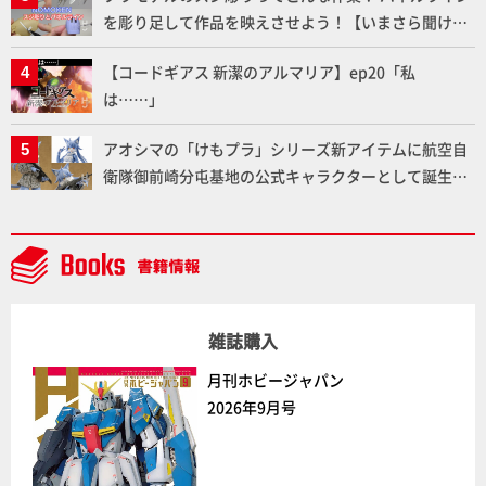
を彫り足して作品を映えさせよう！【いまさら聞けな
いプラモデルの基礎：スジ彫りとパネルライン】
【コードギアス 新潔のアルマリア】ep20「私
は……」
アオシマの「けもプラ」シリーズ新アイテムに航空自
衛隊御前崎分屯基地の公式キャラクターとして誕生し
た「おまねこ」が着任！けもプラ公式サイト限定版と
通常版の2ラインで発売！
雑誌購入
月刊ホビージャパン
2026年9月号