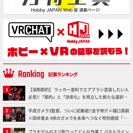
【溶剤節約】 ラッカー塗料でエアブラシ塗装したい人
必見!! 「節約」と「効率化」を両立した新たな選択肢
「カートリッジ式エアーブラシ FLYER-SR2」の使い心
平成ガメラ3監督、ついに初集結!!金子修介×樋口真嗣
地を「HG ブルーティッシュドッグ」で検証！
×田﨑竜太 4体のガメラを未来へつなぐ特別鼎談「ガ
メラ永久保存化プロジェクト FINAL」
プラモデルのスジ彫りってどんな作業？ パネルライン