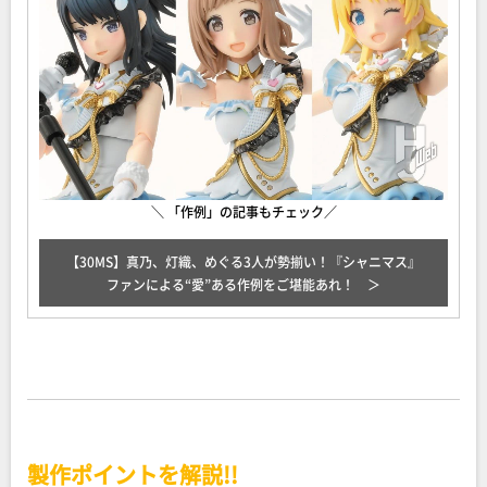
＼ 「作例」の記事もチェック／
【30MS】真乃、灯織、めぐる3人が勢揃い！『シャニマス』
ファンによる“愛”ある作例をご堪能あれ！
製作ポイントを解説!!