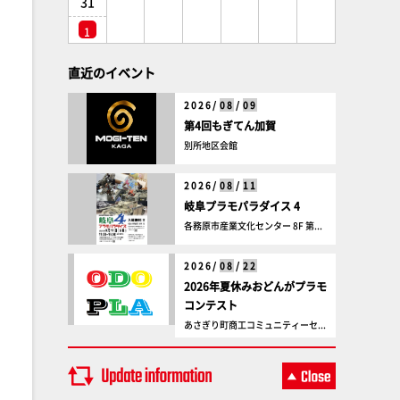
31
1
直近のイベント
2026/
08
/
09
第4回もぎてん加賀
別所地区会館
2026/
08
/
11
岐阜プラモパラダイス 4
各務原市産業文化センター 8F 第...
2026/
08
/
22
2026年夏休みおどんがプラモ
コンテスト
あさぎり町商工コミュニティーセ...