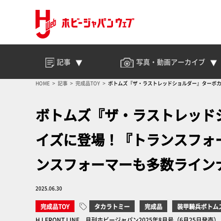
記事
写真・動画
アーカイブ
HOME
記事
完成品TOY
ボトムズ『ザ・ラストレッドショルダー』ターボカ
ボトムズ『ザ・ラストレッド
イズに登場！『トランスフォ
ンスフォーマーも多数ライン
2025.06.30
完成品TOY
タカラトミー
完成品
装甲騎兵ボトム
HJ FRONT LINE 月刊ホビージャパン2025年8月号（6月25日発売）