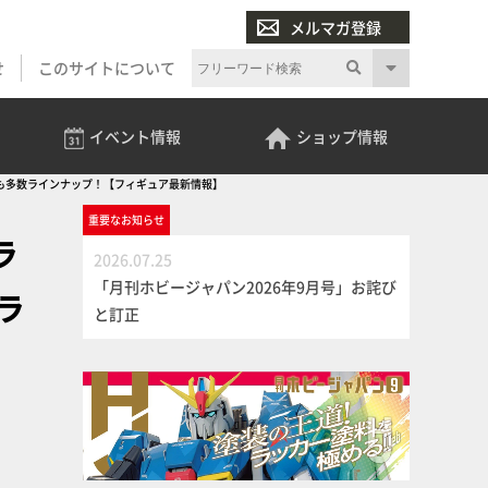
メルマガ登録
せ
このサイトについて
イベント
情報
ショップ
情報
も多数ラインナップ！【フィギュア最新情報】
重要な
お知らせ
ラ
2026.07.25
「月刊ホビージャパン2026年9月号」お詫び
ラ
と訂正