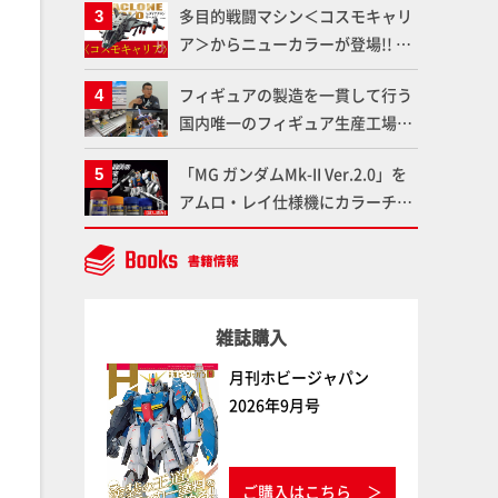
多目的戦闘マシン＜コスモキャリ
ート！Prime Videoで国内独占配
ア＞からニューカラーが登場!! 輸
信
送と戦闘を兼ね備えた重戦闘機の
フィギュアの製造を一貫して行う
気になるギミックや各形態を余す
国内唯一のフィギュア生産工場グ
ところなくご紹介！【ダイアクロ
ッドスマイルカンパニーの楽月・
ンワールド】
「MG ガンダムMk-II Ver.2.0」を
望月工場に突撃！谷本工場長への
アムロ・レイ仕様機にカラーチェ
インタビューと『PLAMAX AAAヴ
ンジ!! ラッカー塗料の定番技法を
ンダー』の続報も！
押さえるだけでハイクオリティの
作例に!!【試し読み】
雑誌購入
月刊ホビージャパン
2026年9月号
ご購入はこちら