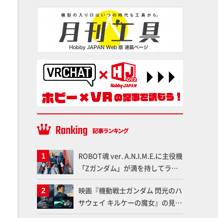
ROBOT魂 ver. A.N.I.M.E.に主役機
「Zガンダム」が満を持してライ
ンナップ！ウェイブライダーへの
映画『機動戦士ガンダム 閃光のハ
変形、劇中どおりのプロポーショ
サウェイ キルケーの魔女』の見放
ンを再現【機動戦士Zガンダム】
題配信が8月31日（月）よりスタ