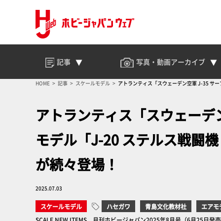
記事
写真・動画
アーカイブ
HOME
記事
スケールモデル
アトランティス「スウェーデン空軍 J-35 サ
アトランティス「スウェーデン空
モデル「J-20 ステルス戦
が続々登場！
2025.07.03
スケールモデル
ハセガワ
青島文化教材社
エアモ
SCALE NEW ITEMS 月刊ホビージャパン2025年8月号（6月25日発