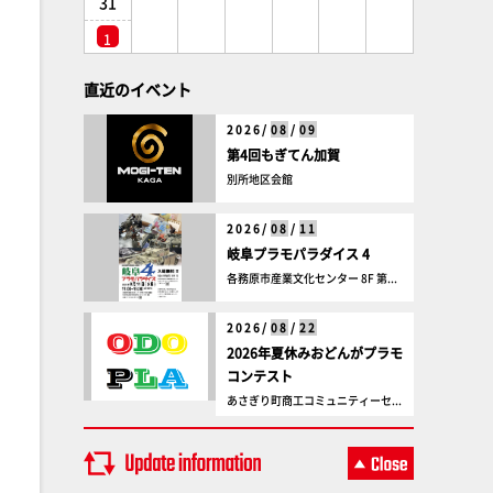
31
1
直近のイベント
2026/
08
/
09
第4回もぎてん加賀
別所地区会館
2026/
08
/
11
岐阜プラモパラダイス 4
各務原市産業文化センター 8F 第...
2026/
08
/
22
2026年夏休みおどんがプラモ
コンテスト
あさぎり町商工コミュニティーセ...