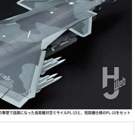
撃墜で話題になった長距離対空ミサイルPL-15と、短距離仕様のPL-10をセット