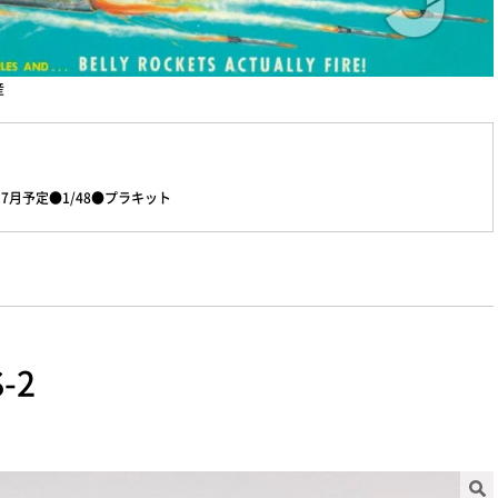
産
7月予定●1/48●プラキット
-2