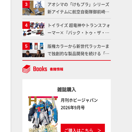
アオシマの「けもプラ」シリーズ
仕上がりに!!【試し読み】
魂】
新アイテムに航空自衛隊御前崎分
屯基地の公式キャラクターとして
トイライズ 超竜神やトランスフォ
誕生した「おまねこ」が着任！け
ーマー×『バック・トゥ・ザ・フ
もプラ公式サイト限定版と通常版
ューチャー』コラボアイテムな
の2ラインで発売！
版権カラーから新世代ラッカーま
ど、タカラトミーの注目アイテム
で独創的な製品開発を続ける「ガ
をチェック!!【タカラトミー
イアノーツ」に塗料開発の裏側と
NEWITEM】
ラッカー塗料の未来についてイン
タビュー！
雑誌購入
月刊ホビージャパン
2026年9月号
ご購入はこちら