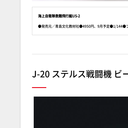
海上自衛隊救難飛行艇US-2
●発売元／青島文化教材社●4950円、9月予定●1/144
J-20 ステルス戦闘機 