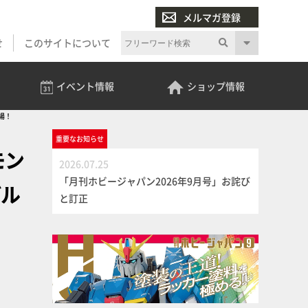
メルマガ登録
せ
このサイトについて
イベント
情報
ショップ
情報
場！
重要な
お知らせ
モン
2026.07.25
「月刊ホビージャパン2026年9月号」お詫び
デル
と訂正