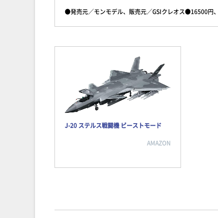
●発売元／モンモデル、販売元／GSIクレオス●16500円、
J-20 ステルス戦闘機 ビーストモード
AMAZON