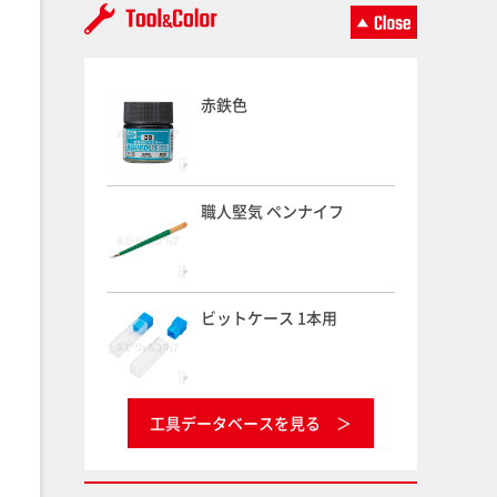
赤鉄色
職人堅気 ペンナイフ
ビットケース 1本用
工具データベースを見る