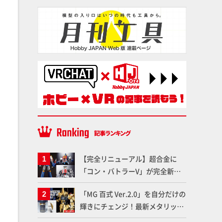
【完全リニューアル】超合金に
「コン・バトラーV」が完全新規
造形で登場！気になる仕様を試作
「MG 百式 Ver.2.0」を自分だけの
品の撮り下ろしでご紹介!!さらに
輝きにチェンジ！最新メタリック
「大鉄人17」＆「ワンエイト」セ
塗料を使ってより金属感を増した
ット情報もお届け！【超合金の