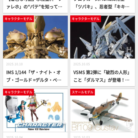
ァレホ」の“パテ”を知って
「ツバキ」、忍者型「キキョ
る？水溶性の「ファレホ プラ
ウ」が登場！完全新規金型の
キャラクターモデル
キャラクターモデル
スチックパテ」を実際に使っ
「五式戦」のファーストラン
てみよう【月刊工具】
ナーが大公開！【ボークス／
第63回全日本模型ホビーショ
ー】
2025.10.10
2025.10.05
IMS 1/144「ザ・ナイト・オ
VSMS 第2弾に「破烈の人形」
ブ・ゴールド =デルタ・ベル
こと「ダルマス」が登場！撮
ン 3007=」の高貴なイメージ
りおろし写真とともにキット
キャラクターモデル
スケールモデル
を整面や塗装でグレードアッ
の魅力に迫る!!【ファイブス
プ！
ター物語】
2025.10.04
2025.10.03