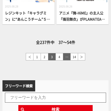
2025.08.28
2025.08.26
レジンキット「キャラグミ
アニメ『舞-HiME』の主人公
ン」に“あんこうチーム”５人
「鴇羽舞衣」がPLAMATEA
目・冷泉麻子（水着ver.）が
化！ 「谷明造形×巨神ゴー
登場！ エアブラシでの塗装を
グ」や「ゲートシオンマーク
メインに製作実践！【ガール
3 リッタージェット・破烈の
全237件中 37～54件
ズ＆パンツァー】
人形」など新作キット情報を
お届け!!
＜
1
2
3
4
…
14
＞
フリーワード検索
検索