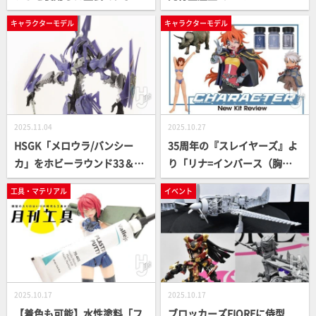
魅惑的な雰囲気に仕上げる。
（限定版）」予約受付中！新
キャラクターモデル
キャラクターモデル
レジンキットの組み立てから
規造形の専用ベイルなどを撮
塗装までの製作のコツを伝授
り下ろしでご紹介【ファイブ
スター物語】
2025.11.04
2025.10.27
HSGK「メロウラ/バンシー
35周年の『スレイヤーズ』よ
カ」をホビーラウンド33＆HR
り「リナ=インバース（胸
SR限定で発売！3形態を再現
像）」が“ 塗るガレ”となって
工具・マテリアル
イベント
できるコンパチレジンキット
帰ってきた！ 他にも『超音戦
で出陣！【ファイブスター物
士ボーグマン』アニス・ファ
語】
ームのソフビなど新商品が
続々登場！
2025.10.17
2025.10.17
【着色も可能】水性塗料「フ
ブロッカーズFIOREに侍型