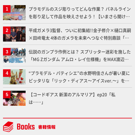
プラモデルのスジ彫りってどんな作業？ パネルライン
を彫り足して作品を映えさせよう！【いまさら聞けな
いプラモデルの基礎：スジ彫りとパネルライン】
平成ガメラ3監督、ついに初集結!!金子修介×樋口真嗣
×田﨑竜太 4体のガメラを未来へつなぐ特別鼎談「ガ
メラ永久保存化プロジェクト FINAL」
伝説のガンプラ作例とは？ スプリッター迷彩を施した
「MG Zガンダム アムロ・レイ仕様機」をMAX渡辺が
ふたたび塗る!!【試し読み】
“プラモデル・パティシエ”の水野明佳さんが暑い夏に
ピッタリな「リック・ディアス〜アイスver.〜」を製
作【ガンダムフォワード Vol.11抜粋】
【コードギアス 新潔のアルマリア】ep20「私
は……」