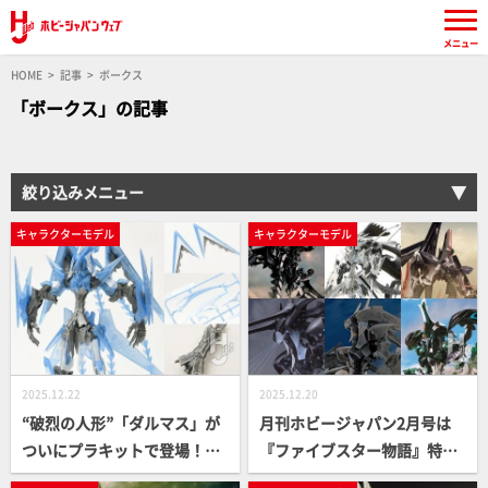
メニュー
HOME
記事
ボークス
「ボークス」の記事
絞り込みメニュー
キャラクターモデル
キャラクターモデル
2025.12.22
2025.12.20
“破烈の人形”「ダルマス」が
月刊ホビージャパン2月号は
ついにプラキットで登場！ボ
『ファイブスター物語』特
ークス最新キット「VSMS 1/1
集!! さらに本日12月19日