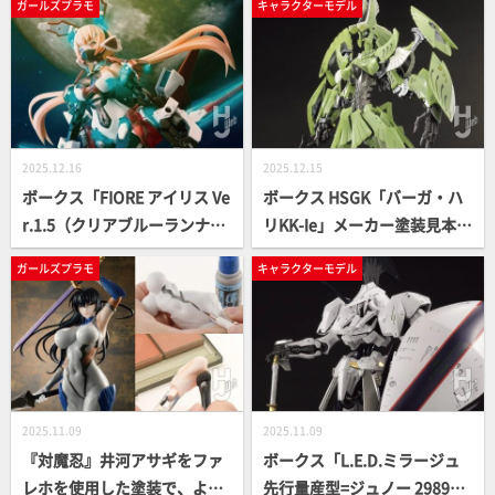
ガールズプラモ
キャラクターモデル
00 ゲートシオンマーク3 リッ
（金）からは池袋・サンシャ
タージェット・破烈の人形
インシティにて「DESIGNS 永
（ホークヘッド）」を組み立
野護デザイン展」が開催
てレビュー。“ファイブスター
物語” 特集の12月発売「月刊
ホビージャパン」もお見逃し
2025.12.16
2025.12.15
なく！
ボークス「FIORE アイリス Ve
ボークス HSGK「バーガ・ハ
r.1.5（クリアブルーランナー
リKK-Ie」メーカー塗装見本が
付属特別版）」をクノイチ風
到着！撮り下ろしでその詳細
ガールズプラモ
キャラクターモデル
にカスタマイズ！ 鎖帷子風塗
をご紹介【ファイブスター物
装や腰垂れ加工は必見！
語】
2025.11.09
2025.11.09
『対魔忍』井河アサギをファ
ボークス「L.E.D.ミラージュ
レホを使用した塗装で、より
先行量産型=ジュノー 2989=