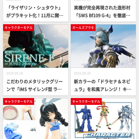
「ライザリン・シュタウト」
実機が完全再現された造形村
がプラキット化！11月に開催
「SWS Bf109 G-4」を徹底レ
のホビーラウンド33＆ホビー
ビュー！“究極”の航空機模型
キャラクターモデル
ガールズプラモ
ラウンドSRで限定発売される
を一足早く組み立て体験【10
「ブロッカーズFIORE」のヘ
月4日（土）発売】
アパーツの情報も！
2025.09.18
2025.08.30
こだわりのメタリックグリー
新カラーの「ドラセナ＆ネビ
ンで「IMS サイレンF型 ラル
ュラ」を和風アレンジ！ キッ
ゴ・ケンタウリ」を塗装！ 決
ト内のみでの組み替えや白蒼
キャラクターモデル
キャラクターモデル
意の皇帝色を見よ！【ファイ
の雰囲気を残したカラーアレ
ブスター物語】
ンジで聖竜のようなイメージ
に!!【ブロッカーズ甲子園】