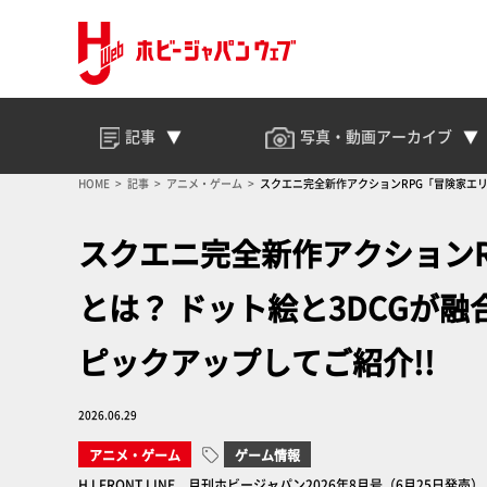
記事
写真・動画
アーカイブ
HOME
記事
アニメ・ゲーム
スクエニ完全新作アクションRPG「冒険家エリ
スクエニ完全新作アクション
とは？ ドット絵と3DCGが
ピックアップしてご紹介!!
2026.06.29
アニメ・ゲーム
ゲーム情報
HJ FRONT LINE 月刊ホビージャパン2026年8月号（6月25日発売）