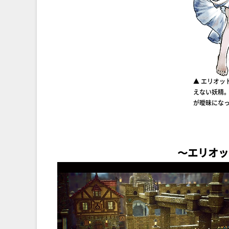
▲ エリオッ
えない妖精
が曖昧にな
〜エリオッ