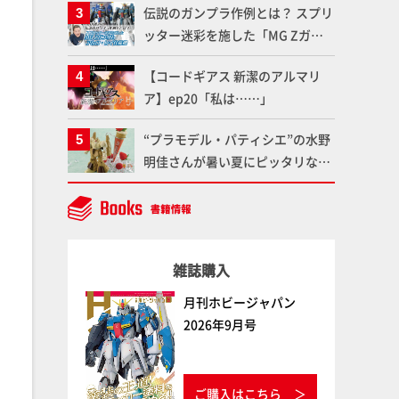
伝説のガンプラ作例とは？ スプリ
聞けないプラモデルの基礎：スジ
ッター迷彩を施した「MG Zガン
彫りとパネルライン】
ダム アムロ・レイ仕様機」をMAX
【コードギアス 新潔のアルマリ
渡辺がふたたび塗る!!【試し読
ア】ep20「私は……」
み】
“プラモデル・パティシエ”の水野
明佳さんが暑い夏にピッタリな
「リック・ディアス〜アイス
ver.〜」を製作【ガンダムフォワ
ード Vol.11抜粋】
雑誌購入
月刊ホビージャパン
2026年9月号
ご購入はこちら