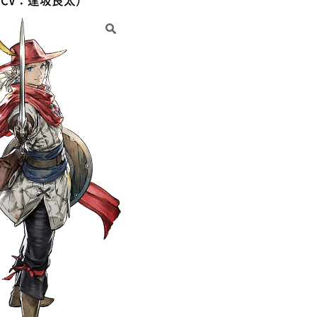
CV：逢坂良太）