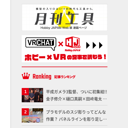
平成ガメラ3監督、ついに初集結!!
金子修介×樋口真嗣×田﨑竜太 4
体のガメラを未来へつなぐ特別鼎
プラモデルのスジ彫りってどんな
談「ガメラ永久保存化プロジェク
作業？ パネルラインを彫り足して
ト FINAL」
作品を映えさせよう！【いまさら