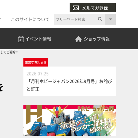
メルマガ登録
せ
このサイトについて
イベント
情報
ショップ
情報
してご紹介!!
重要な
お知らせ
」
2026.07.25
「月刊ホビージャパン2026年9月号」お詫び
を
と訂正