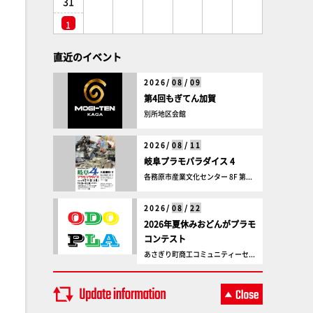
31
1
直近のイベント
2026/
08
/
09
第4回もぎてん加賀
別所地区会館
2026/
08
/
11
岐阜プラモパラダイス 4
各務原市産業文化センター 8F 第...
2026/
08
/
22
2026年夏休みおどんがプラモ
コンテスト
あさぎり町商工コミュニティーセ...