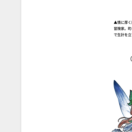
▲情に厚く
冒険家。町
で生計を立
（