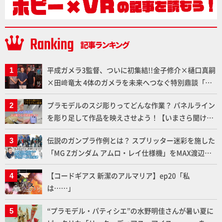
平成ガメラ3監督、ついに初集結!!金子修介×樋口真嗣
×田﨑竜太 4体のガメラを未来へつなぐ特別鼎談「ガ
メラ永久保存化プロジェクト FINAL」
プラモデルのスジ彫りってどんな作業？ パネルライン
を彫り足して作品を映えさせよう！【いまさら聞けな
いプラモデルの基礎：スジ彫りとパネルライン】
伝説のガンプラ作例とは？ スプリッター迷彩を施した
「MG Zガンダム アムロ・レイ仕様機」をMAX渡辺が
ふたたび塗る!!【試し読み】
【コードギアス 新潔のアルマリア】ep20「私
は……」
“プラモデル・パティシエ”の水野明佳さんが暑い夏に