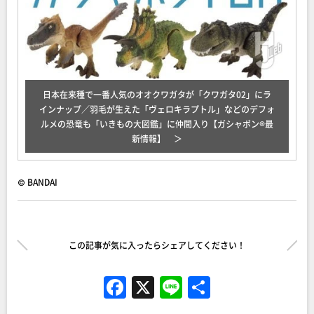
日本在来種で一番人気のオオクワガタが「クワガタ02」にラ
インナップ／羽毛が生えた「ヴェロキラプトル」などのデフォ
ルメの恐竜も「いきもの大図鑑」に仲間入り【ガシャポン®最
新情報】
© BANDAI
この記事が気に入ったらシェアしてください！
F
X
Li
共
a
n
有