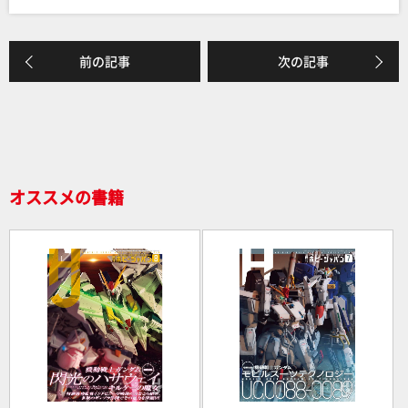
c
e
e
前の記事
次の記事
b
o
o
k
オススメの書籍