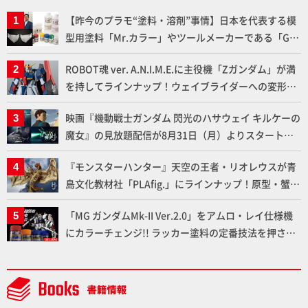
【昨今のプラモ“塗料・溶剤”事情】日本を代表する模
型用塗料「Mr.カラー」やツールメーカーである「GSI
クレオス」が語るラッカー塗料の未来とは？
ROBOT魂 ver. A.N.I.M.E.に主役機「Zガンダム」が満
を持してラインナップ！ウェイブライダーへの変形、
劇中どおりのプロポーションを再現【機動戦士Zガン
映画『機動戦士ガンダム 閃光のハサウェイ キルケーの
ダム】
魔女』の見放題配信が8月31日（月）よりスタート！
Prime Videoで国内独占配信
『モンスターハンター』天空の王者・リオレウスが青
島文化教材社「PLAfig.」にラインナップ！原型・蟹蟲
修造氏の彩色作例で超ハイディテールかつ躍動感に満
「MG ガンダムMk-II Ver.2.0」をアムロ・レイ仕様機
ちた造形をチェック
にカラーチェンジ!! ラッカー塗料の定番技法を押さえ
るだけでハイクオリティの作例に!!【試し読み】