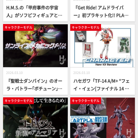
H.M.S.の「甲府事件の宇宙
『Get Ride! アムドライバ
人」がソフビフィギュアとな
ー』初プラキット化!! PLAMA
って登場！親しみやすいフォ
TEA「アムドライバージェナ
キャラクターモデル
キャラクターモデル
ルムにアレンジされた姿をサ
ス＆ボードバイザー」を後ハ
ンプルでチェック！
メ加工と合わせ目消しでアク
ションもディスプレイも映え
る仕上がりに！
2026.03.10
2026.03.10
『聖戦士ダンバイン』のオー
ハセガワ「TF-14 A/M+ “フェ
ラ・バトラー｢ボチューン｣を
イ・イェン[ファイナル 14 ス
HGキットと違和感なく並べる
ペシャル]ビビッド・シンデレ
キャラクターモデル
キャラクターモデル
べく各部改修！ 関節のボール
ラ”」がバーチャロン30周年
ジョイント化やフォルムの修
記念の限定で再生産！ 他にも
正で過去作例と差をつける!!
「10円ゲーム“マッハGoGoG
【サンライズメカニック列
o”」キット化など注目のキャ
伝】
ラクターキット情報をお届