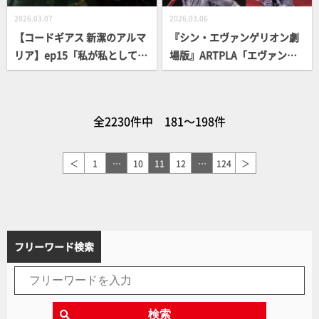
け！
2026.03.07
2026.03.06
【コードギアス 新潔のアルマ
『シン・エヴァンゲリオン劇
リア】ep15「私が私として生
場版』ARTPLA「エヴァンゲ
きるため」
リオン第13号機“最後の執行
者”」が5月に発売！パーツの
造形美やクリアーレッドのロ
全2230件中 181～198件
ンギヌスの槍など、最新のテ
ストショットを撮り下ろしで
お届け
＜
1
…
10
11
12
…
124
＞
フリーワード検索
検索