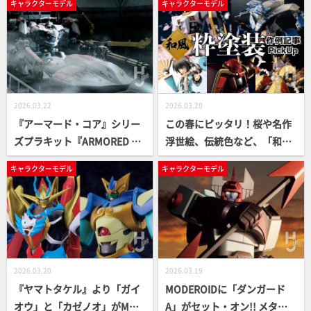
キャラクターモデル
キャラクターモデル
雰囲気やゲーム中のタール表
イルはそのままに 気になる合
現を筆塗りと「ステッドラー
わせ目の処理やシャープ化な
ピグメントブラッシュペン」
どキット攻略ポイントを解
を合わせ見事に再現!!【筆塗
説！
りTribe】
2026.03.22
2026.03.20
『アーマード・コア』シリー
この春にピッタリ！桜や名作
ズプラキット『ARMORED CO
浮世絵、伝統色など、「和」
RE VI FIRES OF RUBICON』か
の要素を取り入れたプラモデ
キャラクターモデル
キャラクターモデル
ら特殊タンク「VE-42B」が立
ル“粋塗装”作例を5つピック
体化!! 丁寧な工作とゲーム中
アップ！
の焼け表現を再現した塗装で
ワンランク上の仕上がりに！
2026.03.20
2026.03.19
『ヤマトタケル』より「ガイ
MODEROIDに「ダンガード
オウ」と「カゼノオ」がMOD
A」がセット・オン!! メタリ