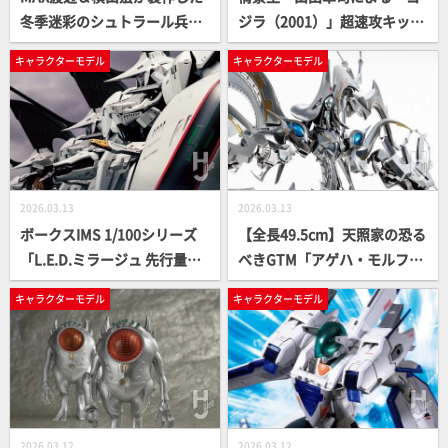
冬季迷彩のシュトラール兵器
ジラ（2001）」超速攻キット
が集結！ さらに大森記詩もパ
レビュー！青系カラーによる
キャラクターモデル
キャラクターモデル
ックレーテとカングールで緊
ドライブラシで、外皮ディテ
急参戦!!【Ma.K in SF3D】
ールをくっきりと浮かび上が
らせる。アオシマ「PLAfig.」
シリーズ第3弾が予約受付
中！
2026.03.13
2026.03.13
ボークスIMS 1/100シリーズ
【全長49.5cm】天照家の恐る
「L.E.D.ミラージュ 先行量産
べきGTM「アゲハ・モルフ
型=ジュノー 2989=」キット
ォ・ザ・スルタン」がHSGK
キャラクターモデル
キャラクターモデル
レビュー！ モールドの深彫り
で登場！その迫力の造形を撮
や半ツヤ塗装で清潔感のある
り下ろしで紹介【ファイブス
美しい仕上がりを目指す！
ター物語】
2026.03.12
2026.03.12