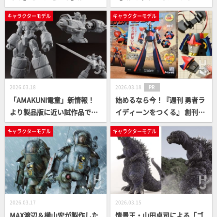
EROIDに参戦！物語終盤を彩
ック表現を取り入れた全塗装
キャラクターモデル
キャラクターモデル
る強力な魔空戦神たちが放送
と合わせ目消し＆製面処理で
当時の熱狂を呼び起こす
ギミック満載のキットを攻
略！【惑星ロボ ダンガード
A】
2026.03.18
2026.03.18
PR
「AMAKUNI電童」新情報！
始めるなら今！『週刊 勇者ラ
より製品版に近い試作品で可
イディーンをつくる』 創刊号
動域をチェック！ 脚部をはじ
～第4号（3/18発売）の内容
キャラクターモデル
キャラクターモデル
め、フル可動のハンドパーツ
をレビュー。50周年を経て令
などAMAKUNIならではのアク
和に現れる“全高65cm・フル
ションに注目！
メタルボディ”の勇者ライディ
ーンとは
2026.03.17
2026.03.15
MAX渡辺＆横山宏が製作した
情景王・山田卓司による「ゴ