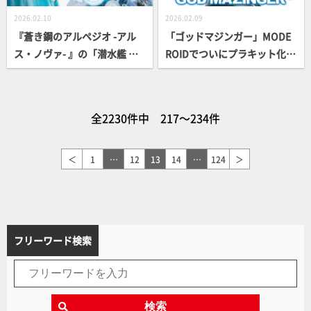
2026.02.10
2026.02.09
『蒼き鋼のアルペジオ -アル
「ゴッドマジンガー」MODE
ス・ノヴァ- 』の「潜水艦 イ4
ROIDでついにプラキット化！
01」傑作キットが10年ぶりに
40年の時を経て甦った巨神に
再販！ 超重力砲発射形態の固
大理石塗装を施し、石像時の
定モデルとして製作＆工作ポ
姿からの着想で太古の存在感
全2230件中 217～234件
イントを解説!!
を追求する！
＜
1
…
12
13
14
…
124
＞
フリーワード検索
検索