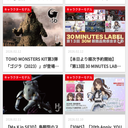
登場！ パール調のカラーリン
9/3073＝」が2月21日（土）
キャラクターモデル
キャラクターモデル
グとディテールアップでシャ
から開催の『ボークス F.S.S.
ープに仕上げてキットレビュ
シリーズ展 in 大阪SR 2026
ー！
冬』にて会場限定販売!【ファ
イブスター物語】
2026.02.12
2026.02.12
TOHO MONSTERS KIT第3弾
【本日より順次予約開始】
「ゴジラ（2023）」が登場！
「第13回 30 MINUTES LABEL
ディテール＆ポージングを微
新商品発表会」で発表された
キャラクターモデル
キャラクターモデル
調整してビネットを製作
30MM、30MS、30MFの新商
品をまとめてチェックしよう
2026.02.11
2026.02.10
【Ma.K in SF3D】鳥脚型のス
【30MS】「20th Anniv. YOU