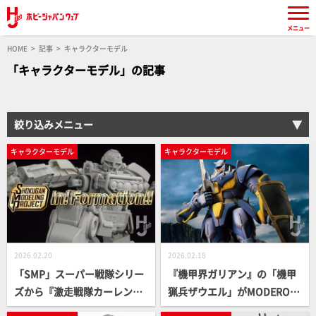
メニュー
HOME
記事
キャラクターモデル
「キャラクターモデル」の記事
絞り込みメニュー
キャラクターモデル
キャラクターモデル
2026.02.20
2026.02.18
「SMP」スーパー戦隊シリー
『機甲界ガリアン』の「機甲
ズから『激走戦隊カーレンジ
猟兵ザウエル」がMODEROID
ャー』合流!! 第1弾は「RVロ
に登場！ ウェザリングとダメ