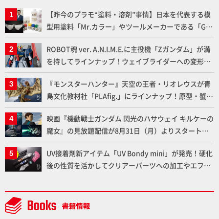
【昨今のプラモ“塗料・溶剤”事情】日本を代表する模
型用塗料「Mr.カラー」やツールメーカーである「GSI
クレオス」が語るラッカー塗料の未来とは？
ROBOT魂 ver. A.N.I.M.E.に主役機「Zガンダム」が満
を持してラインナップ！ウェイブライダーへの変形、
劇中どおりのプロポーションを再現【機動戦士Zガン
『モンスターハンター』天空の王者・リオレウスが青
ダム】
島文化教材社「PLAfig.」にラインナップ！原型・蟹蟲
修造氏の彩色作例で超ハイディテールかつ躍動感に満
映画『機動戦士ガンダム 閃光のハサウェイ キルケーの
ちた造形をチェック
魔女』の見放題配信が8月31日（月）よりスタート！
Prime Videoで国内独占配信
UV接着剤新アイテム「UV Bondy mini」が発売！硬化
後の性質を活かしてクリアーパーツへの加工やエフェ
クト仕上げに活用してみよう！【月刊工具】