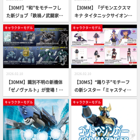
【30MF】“和”をモチーフし
【30MM】『デモンエクスマ
た新ジョブ「鉄禍ノ武闘家」
キナ タイタニックサイオン』
「鉄禍ノ侍」が登場！「アイ
アイテムがついに公開！主人
キャラクターモデル
キャラクターモデル
テムショップ5(マーシャルオ
公ノヴァ専用アーセナル「バ
プション)」も公開【第13回 3
ハムート」、そして「名状し
0 MINUTES LABEL 新商品発
がたきもの」の商品化が決
表会】
定！【第13回 30 MINUTES L
ABEL 新商品発表会】
2026.02.10
2026.02.10
【30MM】識別不明の新機体
【30MS】“踊り子”モチーフ
「ゼノヴァルト」が登場！
の新シスター「ミャスティ」
「水転写式デカール④」「ス
登場！“制服ボディ”や“闇落ち
キャラクターモデル
キャラクターモデル
ピナティオ(海賊使用)」「エ
魔法少女ボディ”、「アクショ
グザビーグル (水中探索メカV
ンウエアβ」などオプション
er.)」などの発売も決定【第1
パーツも多数発売！【第13回
3回 30 MINUTES LABEL 新商
30 MINUTES LABEL 新商品発
品発表会】
表会】