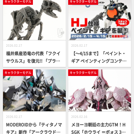
キャラクターモデル
キャラクターモデル
ボ」！ レンジャービークルの
ージ加工で歴戦の貫禄を表
合体再現や可動域を試作撮り
現!!
下ろしでお届け!!
2026.02.17
2026.02.17
福井県産恐竜の代表「フクイ
【～4/15まで】「ペイント・
サウルス」を復元!! 「プラノ
ギア ペインティングコンテス
サウルス パラサウロロフ
ト」の募集が開始！HJスタッ
キャラクターモデル
キャラクターモデル
ス」を基に最新骨格をプラキ
フがHJ仕様「ペイント・ギ
ットで再現！【プラノサウル
ア」を製作してエキシビショ
ス復元プロジェクト】
ンチャレンジ！（改造編）
2026.02.17
2026.02.16
MODEROIDから『ティタノマ
メヨーヨ朝廷の主力GTM！H
キア』新作「アークラウド」
SGK「ホウライ ＝ボォス 306