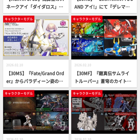
ネークアイ「ダイダロス」と
AND アイ!」にて『デレマ
「アルタイル」の激戦！ 記事
ス』島村卯月のプラモデル化
キャラクターモデル
キャラクターモデル
後半では横山宏による新作
が決定！「ボディパーツ シグ
「ダーブ」と、濃密なフォト
マシスターズパラドクス2[カ
ストーリーをお届け!!
ラーC]」も発売【第13回 30
MINUTES LABEL 新商品発表
会】
2026.02.10
2026.02.10
【30MS】『Fate/Grand Ord
【30MF】『鎧真伝サムライ
er』からパラディーン姿の
トルーパー』蒼穹のカイト、
「マシュ・キリエライト」が
水簾のムサシ、荒野のヤマ
キャラクターモデル
キャラクターモデル
商品化決定！【第13回 30 MI
ト、閃光のシオンの商品化が
NUTES LABEL 新商品発表
決定！【第13回 30 MINUTES
会】
LABEL 新商品発表会】
2026.02.10
2026.02.10