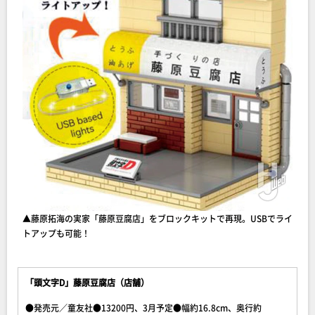
▲藤原拓海の実家「藤原豆腐店」をブロックキットで再現。USBでライ
トアップも可能！
「頭文字D」藤原豆腐店（店舗）
●発売元／童友社●13200円、3月予定●幅約16.8cm、奥行約