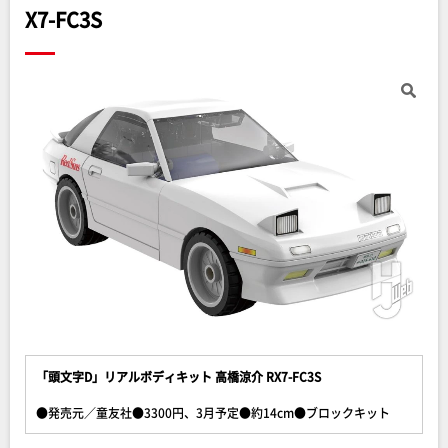
X7-FC3S
「頭文字D」リアルボディキット 高橋涼介 RX7-FC3S
●発売元／童友社●3300円、3月予定●約14cm●ブロックキット