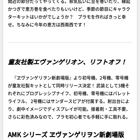
間近の節分だってやってくる。邪気払いに豆を巻いたり、縁起
かつぎで恵方巻を食べたりもいいけど、季節の節目にキャラク
ターキットはいかがでしょうか？ プラモを作ればきっと幸
せ。ちなみに今年の恵方は西南西です！
童友社製エヴァンゲリオン、リフトオフ！
『ヱヴァンゲリヲン新劇場版』より初号機、2号機、零号機
が童友社製キットとして同時リリース決定！ 武装として3機そ
れぞれにプログレッシブナイフ、初号機、零号機にはパレット
ライフル、 2号機にはサンダースピアが付属する。射出台によ
り、劇中イメージでディスプレイが可能。接着剤・工具不要、
さらに彩色済みなので、プラモ初心者でも手軽に手に取れる。
AMK シリーズ ヱヴァンゲリヲン新劇場版