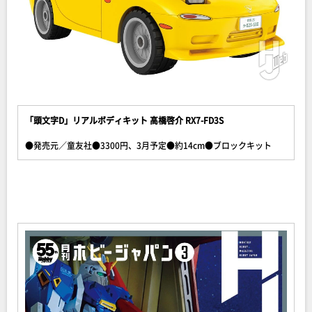
「頭文字D」リアルボディキット 高橋啓介 RX7-FD3S
●発売元／童友社●3300円、3月予定●約14cm●ブロックキット