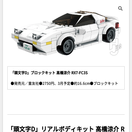
「頭文字D」ブロックキット 高橋涼介 RX7-FC3S
●発売元／童友社●2750円、3月予定●約16.6cm●ブロックキット
「頭文字D」リアルボディキット 高橋涼介 R