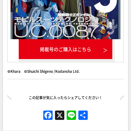
掲載号のご購入はこちら
©Khara ©Shuichi Shigeno /Kodansha Ltd.
この記事が気に入ったらシェアしてください！
F
X
Li
共
a
n
有