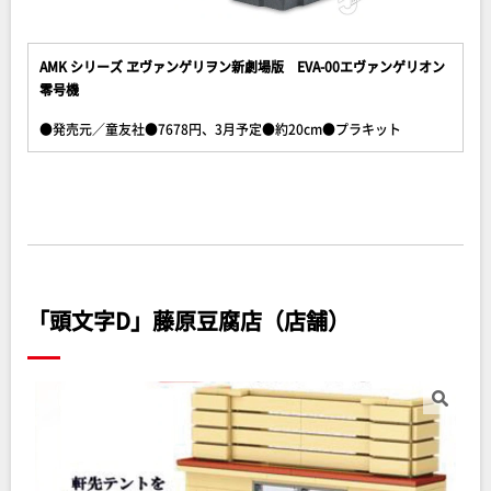
AMK シリーズ ヱヴァンゲリヲン新劇場版 EVA-00エヴァンゲリオン
零号機
●発売元／童友社●7678円、3月予定●約20cm●プラキット
「頭文字D」藤原豆腐店（店舗）