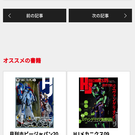
c
e
e
前の記事
次の記事
b
o
o
k
オススメの書籍
月刊ホビージャパン20
HJメカニクス09