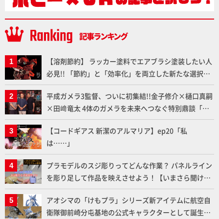
【溶剤節約】 ラッカー塗料でエアブラシ塗装したい人
必見!! 「節約」と「効率化」を両立した新たな選択肢
「カートリッジ式エアーブラシ FLYER-SR2」の使い心
平成ガメラ3監督、ついに初集結!!金子修介×樋口真嗣
地を「HG ブルーティッシュドッグ」で検証！
×田﨑竜太 4体のガメラを未来へつなぐ特別鼎談「ガ
メラ永久保存化プロジェクト FINAL」
【コードギアス 新潔のアルマリア】ep20「私
は……」
プラモデルのスジ彫りってどんな作業？ パネルライン
を彫り足して作品を映えさせよう！【いまさら聞けな
いプラモデルの基礎：スジ彫りとパネルライン】
アオシマの「けもプラ」シリーズ新アイテムに航空自
衛隊御前崎分屯基地の公式キャラクターとして誕生し