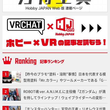
【昨今のプラモ“塗料・溶剤”事情】日本を代表する模
型用塗料「Mr.カラー」やツールメーカーである「GSI
クレオス」が語るラッカー塗料の未来とは？
ROBOT魂 ver. A.N.I.M.E.に主役機「Zガンダム」が満
を持してラインナップ！ウェイブライダーへの変形、
劇中どおりのプロポーションを再現【機動戦士Zガン
『モンスターハンター』天空の王者・リオレウスが青
ダム】