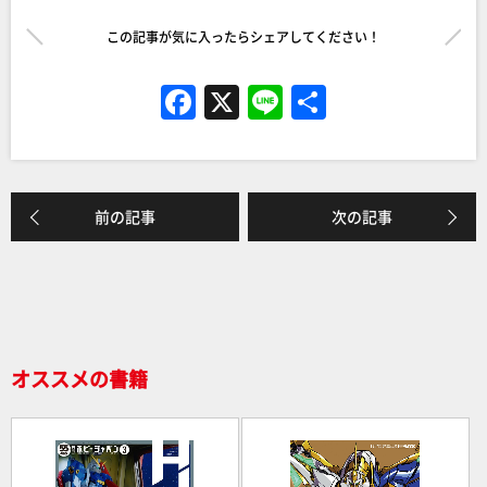
この記事が気に入ったらシェアしてください！
F
X
Li
共
a
n
有
c
e
e
前の記事
次の記事
b
o
o
k
オススメの書籍