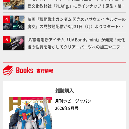
島文化教材社「PLAfig.」にラインナップ！原型・蟹蟲
修造氏の彩色作例で超ハイディテールかつ躍動感に満
映画『機動戦士ガンダム 閃光のハサウェイ キルケーの
ちた造形をチェック
魔女』の見放題配信が8月31日（月）よりスタート！
Prime Videoで国内独占配信
UV接着剤新アイテム「UV Bondy mini」が発売！硬化
後の性質を活かしてクリアーパーツへの加工やエフェ
クト仕上げに活用してみよう！【月刊工具】
雑誌購入
月刊ホビージャパン
2026年9月号