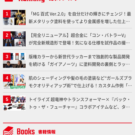
「MG 百式 Ver.2.0」を自分だけの輝きにチェンジ！最
新メタリック塗料を使ってより金属感を増した仕上が
りに!!【試し読み】
【完全リニューアル】超合金に「コン・バトラーV」
が完全新規造形で登場！気になる仕様を試作品の撮り
下ろしでご紹介!!さらに「大鉄人17」＆「ワンエイ
版権カラーから新世代ラッカーまで独創的な製品開発
ト」セット情報もお届け！【超合金の魂】
を続ける「ガイアノーツ」に塗料開発の裏側とラッカ
ー塗料の未来についてインタビュー！
肌のシェーディングや髪の毛の塗装など“ガールズプラ
モクオリティアップ術”で仕上げる！カスタム作例「白
騎士ソフィエラ」が完成！【「アルカナディアプラモ
トイライズ 超竜神やトランスフォーマー×『バック・
デルコンテスト」～8月17日（月）11:59まで応募受付
トゥ・ザ・フューチャー』コラボアイテムなど、タカ
中】
ラトミーの注目アイテムをチェック!!【タカラトミー
NEWITEM】