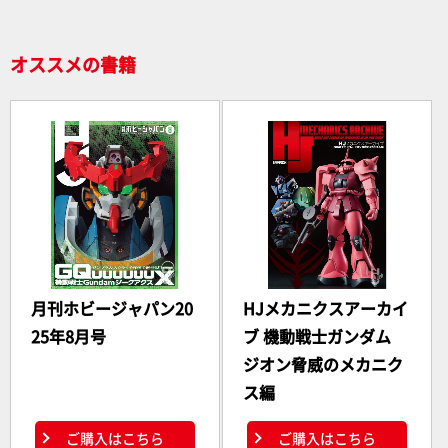
o
k
オススメの書籍
月刊ホビージャパン20
HJメカニクスアーカイ
25年8月号
ブ 機動戦士ガンダム
ジオン脅威のメカニク
ス編
ご購入はこちら
ご購入はこちら