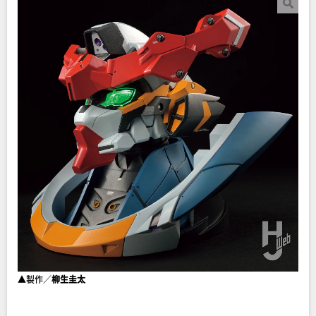
▲製作／
柳生圭太