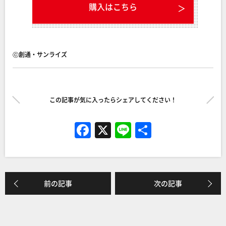
購入はこちら
ⓒ創通・サンライズ
この記事が気に入ったらシェアしてください！
F
X
Li
共
a
n
有
c
e
e
前の記事
次の記事
b
o