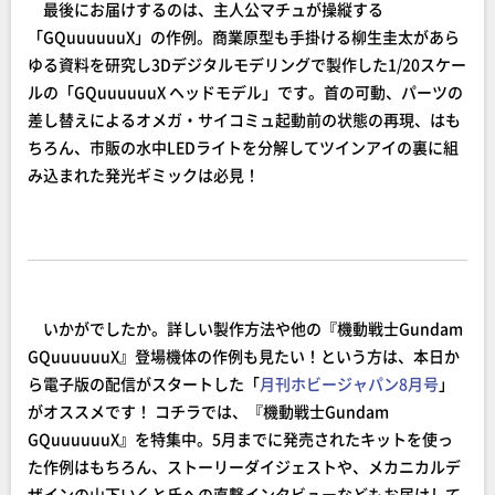
最後にお届けするのは、主人公マチュが操縦する
「GQuuuuuuX」の作例。商業原型も手掛ける柳生圭太があら
ゆる資料を研究し3Dデジタルモデリングで製作した1/20スケー
ルの「GQuuuuuuX ヘッドモデル」です。首の可動、パーツの
差し替えによるオメガ・サイコミュ起動前の状態の再現、はも
ちろん、市販の水中LEDライトを分解してツインアイの裏に組
み込まれた発光ギミックは必見！
いかがでしたか。詳しい製作方法や他の『機動戦士Gundam
GQuuuuuuX』登場機体の作例も見たい！という方は、本日か
ら電子版の配信がスタートした「
月刊ホビージャパン8月号
」
がオススメです！ コチラでは、『機動戦士Gundam
GQuuuuuuX』を特集中。5月までに発売されたキットを使っ
た作例はもちろん、ストーリーダイジェストや、メカニカルデ
ザインの山下いくと氏への直撃インタビューなどもお届けして