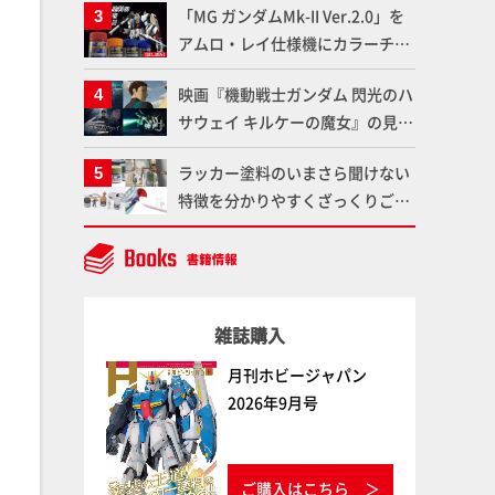
「MG ガンダムMk-II Ver.2.0」を
変形、劇中どおりのプロポーショ
アムロ・レイ仕様機にカラーチェ
ンを再現【機動戦士Zガンダム】
ンジ!! ラッカー塗料の定番技法を
映画『機動戦士ガンダム 閃光のハ
押さえるだけでハイクオリティの
サウェイ キルケーの魔女』の見放
作例に!!【試し読み】
題配信が8月31日（月）よりスタ
ラッカー塗料のいまさら聞けない
ート！Prime Videoで国内独占配
特徴を分かりやすくざっくりご紹
信
介！ 水性塗料との差を確認しよ
う！
雑誌購入
月刊ホビージャパン
2026年9月号
ご購入はこちら