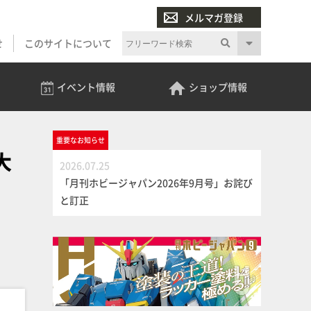
メルマガ登録
せ
このサイトについて
イベント
情報
ショップ
情報
重要な
お知らせ
大
2026.07.25
「月刊ホビージャパン2026年9月号」お詫び
と訂正