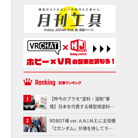
【昨今のプラモ“塗料・溶剤”事
情】日本を代表する模型用塗料
「Mr.カラー」やツールメーカー
ROBOT魂 ver. A.N.I.M.E.に主役機
である「GSIクレオス」が語るラ
「Zガンダム」が満を持してライ
ッカー塗料の未来とは？
ンナップ！ウェイブライダーへの