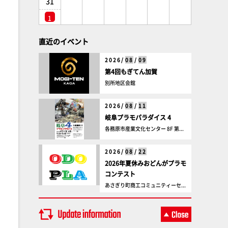
31
1
直近のイベント
2026/
08
/
09
第4回もぎてん加賀
別所地区会館
2026/
08
/
11
岐阜プラモパラダイス 4
各務原市産業文化センター 8F 第...
2026/
08
/
22
2026年夏休みおどんがプラモ
コンテスト
あさぎり町商工コミュニティーセ...