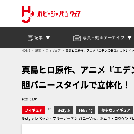
記事
写真・動画
アーカイブ
HOME
記事
フィギュア
真島ヒロ原作、アニメ『エデンズゼロ』よりレベ
真島ヒロ原作、アニメ『エデ
胆バニースタイルで立体化！
2023.01.04
フィギュア
B-style
FREEing
美少女フィギュア
B-style レベッカ・ブルーガーデン バニーVer.、ホムラ・コウゲツ バニー