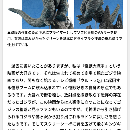
▲塗膜の強化のため下地にプライマーとしてソフビ専用のVカラーを使
用。塗装は青みがかったグリーンを基本にドライブラシ技法の重ね塗りで
仕上げている
過去に書いたことがありますが、私は『怪獣大戦争』という
映画が大好きです。それは生まれて初めて劇場で観たゴジラ映
画であり、間もなく始まるテレビ番組『ウルトラQ』に起因す
る怪獣ブームに飲み込まれていく怪獣好きの自身の原点でもあ
るのです。大暴れで街を壊し、放射能を撒き散らす恐怖の存在
だったゴジラが、この映画からは人類側に立つことになってゴ
ジラの堕落と見るファンもいるのですが、明神湖から引き揚げ
られるゴジラや鷲ヶ沢から掘り出されるラドンに寂しさを感じ
たものです。そしてスクリーン一杯に翼を広げて飛ぶキングギ