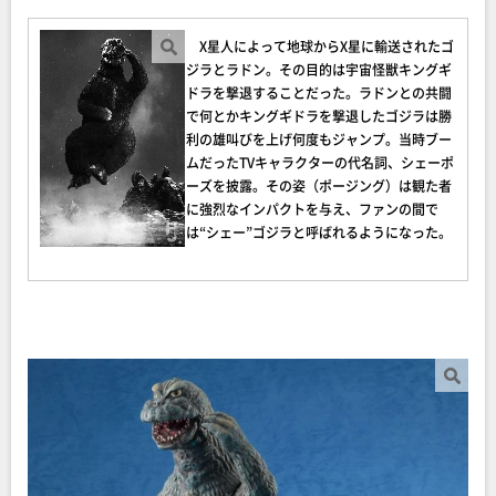
X星人によって地球からX星に輸送されたゴ
ジラとラドン。その目的は宇宙怪獣キングギ
ドラを撃退することだった。ラドンとの共闘
で何とかキングギドラを撃退したゴジラは勝
利の雄叫びを上げ何度もジャンプ。当時ブー
ムだったTVキャラクターの代名詞、シェーポ
ーズを披露。その姿（ポージング）は観た者
に強烈なインパクトを与え、ファンの間で
は“シェー”ゴジラと呼ばれるようになった。