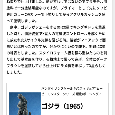
ね塗りで仕上げました。動かすわけではないのでプラモデル用
塗料で十分塗装可能なのですが、プライマーとして先にソフビ
専用カラーのVカラーで下塗りしてからアクリルガッシュを使
って塗装しました。
劇中、ゴジラがシェーをするのはX星でキングギドラを撃退
した時と、物語終盤でX星人の電磁波コントロールを解くため
に放たれたAサイクル光線を浴びる時。後者がマニアックで面
白いとは思ったのですが、分かりにくいので却下。無難にX星
の地表としました。スタイロフォーム板を積み重ねたものを削
り出して基本形を作り、石粉粘土で覆って造形。全体にダーク
ブラウンを塗装してから仕上げにラメ粉をまぶしてX星らしく
しました。
バンダイ ノンスケール PVCフィギュア“ムー
ビーモンスターシリーズ 躍動(ポージング)”
ゴジラ（1965）