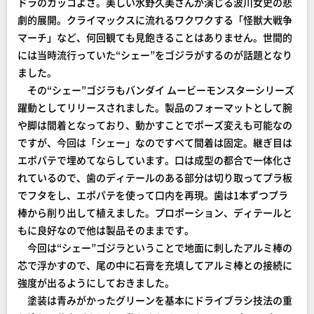
ドラのカッコよさ。美しい水野久美さんが演じる波川女史の悲
劇的展開。クライマックスに流れるワクワクする「怪獣大戦争
マーチ」など、何回観ても見飽きることはありません。世間的
には当時流行っていた“シェー”をゴジラがするのが話題となり
ました。
その“シェー”ゴジラもバンダイ ムービーモンスターシリーズ
躍動としてリリースされました。製品のフォーマットとして腕
や脚は間着となっており、動かすことでポーズ変えも可能なの
ですが、今回は「シェー」なのですべて間着は固定。継ぎ目は
エポパテで埋めてならしています。口は成型の都合で一体化さ
れているので、歯のディテールのある部分は切り取ってプラ板
でフタをし、エポパテを使って口内を再現。歯は1本ずつプラ
棒から削り出して植えました。プロポーション、ディテールと
もに良好なので他は製品そのままです。
今回は“シェー”ゴジラということで地面に刺したアルミ棒の
芯で浮かすので、尾の中に石膏を充填してアルミ棒との接続に
強度が出るようにしておきました。
塗装は青みがかったグリーンを基本にドライブラシ技法の重