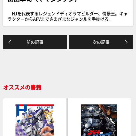
b
o
HJを代表するレジェンドディオラマビルダー、情景王。キャ
o
ラクターからAFVまでさまざまなジャンルを手掛ける。
k
前の記事
次の記事
オススメの書籍