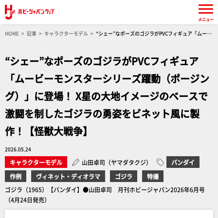
メニュー
HOME
記事
キャラクターモデル
“シェー”なポーズのゴジラがPVCフィギュア「ムービ
ーモンスターシリーズ躍動（ポージング）」に登場！ X星の大地イメージのベースで激闘を制し
たゴジラの勇姿をビネット風に製作！【怪獣大戦争】
“シェー”なポーズのゴジラがPVCフィギュア
「ムービーモンスターシリーズ躍動（ポージン
グ）」に登場！ X星の大地イメージのベースで
激闘を制したゴジラの勇姿をビネット風に製
作！【怪獣大戦争】
2026.05.24
キャラクターモデル
山田卓司（ヤマダタクジ）
バンダイ
作例
ヴィネット・ディオラマ
ゴジラ
特撮
ゴジラ（1965）【バンダイ】●山田卓司 月刊ホビージャパン2026年6月号
（4月24日発売）