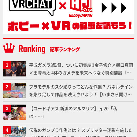
平成ガメラ3監督、ついに初集結!!金子修介×樋口真嗣
×田﨑竜太 4体のガメラを未来へつなぐ特別鼎談「ガ
メラ永久保存化プロジェクト FINAL」
プラモデルのスジ彫りってどんな作業？ パネルライン
を彫り足して作品を映えさせよう！【いまさら聞けな
いプラモデルの基礎：スジ彫りとパネルライン】
【コードギアス 新潔のアルマリア】ep20「私
は……」
伝説のガンプラ作例とは？ スプリッター迷彩を施した