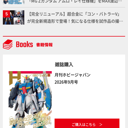
「MG Zガンダム アムロ・レイ仕様機」をMAX渡辺が
ふたたび塗る!!【試し読み】
【完全リニューアル】超合金に「コン・バトラーV」
が完全新規造形で登場！気になる仕様を試作品の撮り
下ろしでご紹介!!さらに「大鉄人17」＆「ワンエイ
ト」セット情報もお届け！【超合金の魂】
雑誌購入
月刊ホビージャパン
2026年9月号
ご購入はこちら