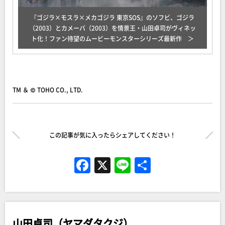
『ゴジラ×モスラ×メカゴジラ 東京SOS』のソフビ、ゴジラ
（2003）とカメーバ（2003）を情景王・山田卓司がヴィネッ
ト化！ファン待望のムービーモンスターシリーズ最新作
TM ＆ © TOHO CO., LTD.
この記事が気に入ったらシェアしてください！
F
X
Li
共
a
n
有
c
e
e
山田卓司（ヤマダタクジ）