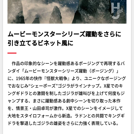
ムービーモンスターシリーズ躍動をさらに
引き立てるビネット風に
作品の印象的なシーンを躍動感あるポージングで再現するバ
ンダイ「ムービーモンスターシリーズ躍動（ポージング）」
に、1965年の快作『怪獣大戦争』より、ユニークなポージング
でおなじみ“シェーポーズ”ゴジラがラインナップ。X星でのキ
ングギドラとの激闘を制したゴジラが雄叫びを上げて何度もジ
ャンプする、まさに躍動感ある劇中シーンを切り取った本作
を、情景王・山田卓司が激作。X星でのシーンをイメージして
大地をスタイロフォームから新造。ラドンとの共闘でキングギ
ドラを撃退したゴジラの雄姿をさらに力強く表現している。