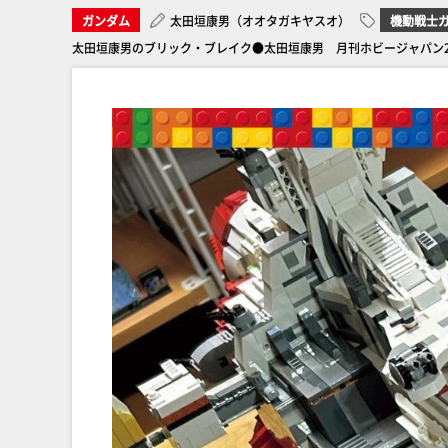
ガンダム
太田垣康男（オオタガキヤスオ）
機動戦士ガ
太田垣康男のブリック・ブレイク●太田垣康男 月刊ホビージャパン20