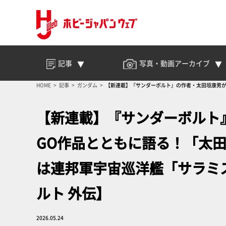
記事
写真・動画
アーカイブ
HOME
記事
ガンダム
【新連載】『サンダーボルト』の作者・太田垣康男が自
【新連載】『サンダーボルト
GO作品とともに語る！「太
は連邦軍宇宙巡洋艦「サラミス
ルト 外伝】
2026.05.24