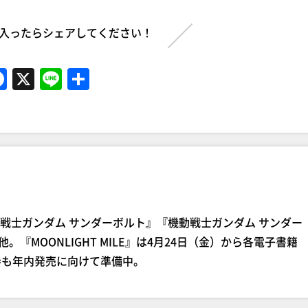
入ったらシェアしてください！
F
X
Li
共
a
n
有
c
e
e
b
o
o
士ガンダム サンダーボルト』『機動戦士ガンダム サンダー
k
』他。『MOONLIGHT MILE』は4月24日（金）から各電子書籍
巻も年内発売に向けて準備中。