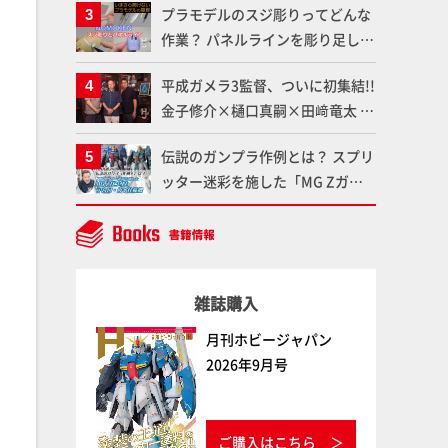
プラモデルのスジ彫りってどんな
品の撮り下ろしでご紹介!!さらに
作業？ パネルラインを彫り足して
「大鉄人17」＆「ワンエイト」セ
作品を映えさせよう！【いまさら
ット情報もお届け！【超合金の
平成ガメラ3監督、ついに初集結!!
聞けないプラモデルの基礎：スジ
魂】
金子修介×樋口真嗣×田﨑竜太 4
彫りとパネルライン】
体のガメラを未来へつなぐ特別鼎
伝説のガンプラ作例とは？ スプリ
談「ガメラ永久保存化プロジェク
ッター迷彩を施した「MG Zガン
ト FINAL」
ダム アムロ・レイ仕様機」をMAX
渡辺がふたたび塗る!!【試し読
み】
雑誌購入
月刊ホビージャパン
2026年9月号
ご購入はこちら