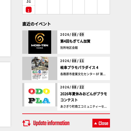
31
1
直近のイベント
2026/
08
/
09
第4回もぎてん加賀
別所地区会館
2026/
08
/
11
岐阜プラモパラダイス 4
各務原市産業文化センター 8F 第...
2026/
08
/
22
2026年夏休みおどんがプラモ
コンテスト
あさぎり町商工コミュニティーセ...