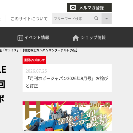
メルマガ登録
せ
このサイトについて
イベント
情報
ショップ
情報
サラミス」!!【機動戦士ガンダム サンダーボルト 外伝】
重要な
お知らせ
E
2026.07.25
「月刊ホビージャパン2026年9月号」お詫び
回
と訂正
ボ