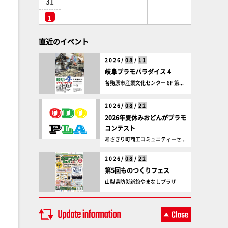
31
1
直近のイベント
2026/
08
/
11
岐阜プラモパラダイス 4
各務原市産業文化センター 8F 第...
2026/
08
/
22
2026年夏休みおどんがプラモ
コンテスト
あさぎり町商工コミュニティーセ...
2026/
08
/
22
第5回ものつくりフェス
山梨県防災新館やまなしプラザ