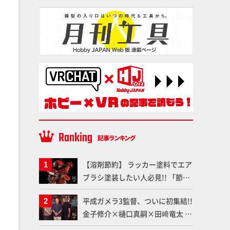
【溶剤節約】 ラッカー塗料でエア
ブラシ塗装したい人必見!! 「節
約」と「効率化」を両立した新た
平成ガメラ3監督、ついに初集結!!
な選択肢「カートリッジ式エアー
金子修介×樋口真嗣×田﨑竜太 4
ブラシ FLYER-SR2」の使い心地を
体のガメラを未来へつなぐ特別鼎
「HG ブルーティッシュドッグ」