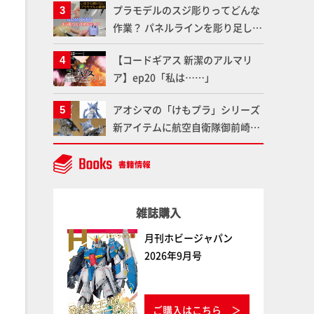
プラモデルのスジ彫りってどんな
談「ガメラ永久保存化プロジェク
で検証！
作業？ パネルラインを彫り足して
ト FINAL」
作品を映えさせよう！【いまさら
【コードギアス 新潔のアルマリ
聞けないプラモデルの基礎：スジ
ア】ep20「私は……」
彫りとパネルライン】
アオシマの「けもプラ」シリーズ
新アイテムに航空自衛隊御前崎分
屯基地の公式キャラクターとして
誕生した「おまねこ」が着任！け
もプラ公式サイト限定版と通常版
の2ラインで発売！
雑誌購入
月刊ホビージャパン
2026年9月号
ご購入はこちら