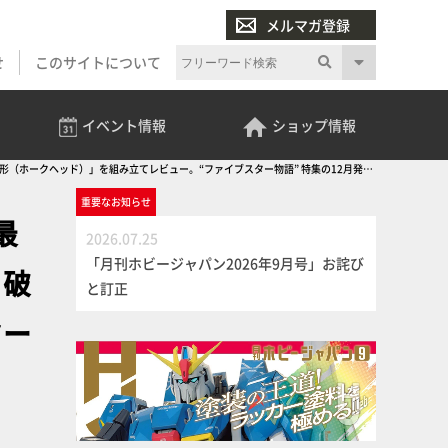
メルマガ登録
せ
このサイトについて
イベント
情報
ショップ
情報
人形（ホークヘッド）」を組み立てレビュー。“ファイブスター物語” 特集の12月発売
重要な
お知らせ
最
2026.07.25
「月刊ホビージャパン2026年9月号」お詫び
・破
と訂正
ター