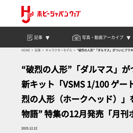
記事
写真・動画
アーカイブ
HOME
記事
キャラクターモデル
“破烈の人形”「ダルマス」がついにプラキ
「月刊ホビージャパン」もお見逃しなく！
“破烈の人形”「ダルマス」
新キット「VSMS 1/100 
烈の人形（ホークヘッド）」
物語” 特集の12月発売「月
2025.12.22