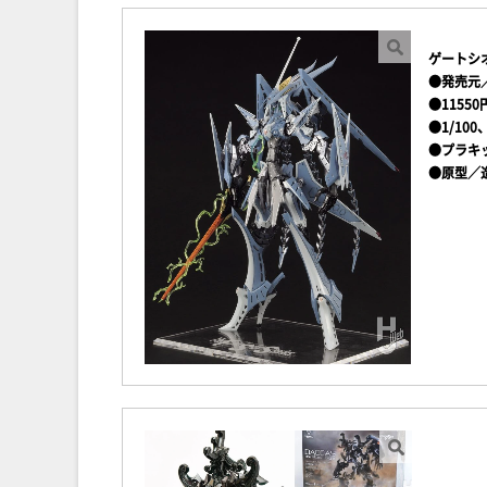
ゲートシ
●発売元
●1155
●1/100
●プラキ
●原型／造