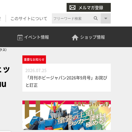
メルマガ登録
せ
このサイトについて
イベント
情報
ショップ
情報
アクス）
重要な
お知らせ
ェッ
2026.07.25
「月刊ホビージャパン2026年9月号」お詫び
u
と訂正