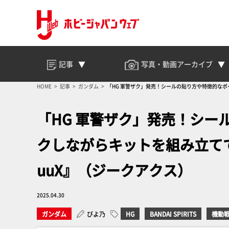
記事
写真・動画
アーカイブ
HOME
記事
ガンダム
「HG 軍警ザク」発売！シールの貼り方や特徴的なポイ
「HG 軍警ザク」発売！シー
クしながらキットを組み立ててい
uuX』（ジークアクス）
2025.04.30
ガンダム
ぴよ乃
HG
BANDAI SPIRITS
機動戦士