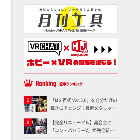
「MG 百式 Ver.2.0」を自分だけの
輝きにチェンジ！最新メタリック
塗料を使ってより金属感を増した
【完全リニューアル】超合金に
仕上がりに!!【試し読み】
「コン・バトラーV」が完全新規
造形で登場！気になる仕様を試作