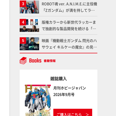
ROBOT魂 ver. A.N.I.M.E.に主役機
品の撮り下ろしでご紹介!!さらに
「Zガンダム」が満を持してライ
「大鉄人17」＆「ワンエイト」セ
ンナップ！ウェイブライダーへの
ット情報もお届け！【超合金の
版権カラーから新世代ラッカーま
変形、劇中どおりのプロポーショ
魂】
で独創的な製品開発を続ける「ガ
ンを再現【機動戦士Zガンダム】
イアノーツ」に塗料開発の裏側と
映画『機動戦士ガンダム 閃光のハ
ラッカー塗料の未来についてイン
サウェイ キルケーの魔女』の見放
タビュー！
題配信が8月31日（月）よりスタ
ート！Prime Videoで国内独占配
信
雑誌購入
月刊ホビージャパン
2026年9月号
ご購入はこちら