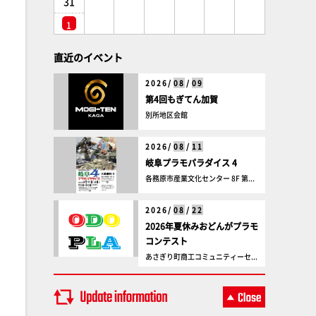
31
1
直近のイベント
2026/
08
/
09
第4回もぎてん加賀
別所地区会館
2026/
08
/
11
岐阜プラモパラダイス 4
各務原市産業文化センター 8F 第...
2026/
08
/
22
2026年夏休みおどんがプラモ
コンテスト
あさぎり町商工コミュニティーセ...