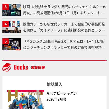
劇中どおりのプロポーションを再現【機動戦士Zガン
映画『機動戦士ガンダム 閃光のハサウェイ キルケーの
ダム】
魔女』の見放題配信が8月31日（月）よりスタート！
Prime Videoで国内独占配信
版権カラーから新世代ラッカーまで独創的な製品開発
を続ける「ガイアノーツ」に塗料開発の裏側とラッカ
ー塗料の未来についてインタビュー！
「MG ガンダムMk-II Ver.2.0」をアムロ・レイ仕様機
にカラーチェンジ!! ラッカー塗料の定番技法を押さえ
るだけでハイクオリティの作例に!!【試し読み】
雑誌購入
月刊ホビージャパン
2026年9月号