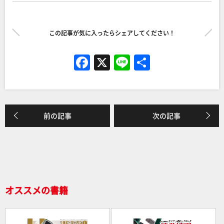
この記事が気に入ったらシェアしてください！
F
X
Li
共
a
n
有
c
e
e
前の記事
次の記事
b
o
o
k
オススメの書籍