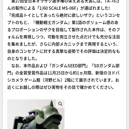
第27回全日本オラザク選手権の栄えある大賞には、TA-76さ
んの製作による「1/60 SCALE MS-06F」が選ばれました!
「完成品トイとしてあったら絶対に欲しいザク」というコンセ
プトのもと、『機動戦士ガンダム』第1話のボリューム感のあ
るプロポーションのザクを目指して製作された本作は、そのフ
ォルムを再現しつつ、可動を両立させた点だけでも充分な注目
を集めましたが、さらに内部メカニックまで再現するという、
自身のコンセプトに対する真摯な姿勢でその評価は決定的なも
のとなりました。
なお、本作品および「ガンダムSEED部門」「SDガンダム部
門」の金賞受賞作品は11月25日から約1ヵ月間、新宿のヨドバ
シカメラ ゲーム館（河野ビル）2階にて展示されています。お
近くにお越しの際はぜひ実物をその目で確かめてください。