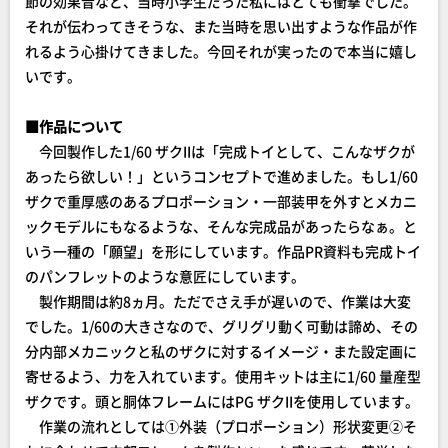
節の効果音など、当時小学生だった私にはとても衝撃でした。
それが伝わってきそうな、また当時を思い出すような作品が作
れるよう心掛けてきました。今回それが実ったので本当に嬉し
いです。
■作品について
今回製作した1/60 ザクIIは「完成トイとして、こんなザクが
あったら欲しい！」というコンセプトで進めました。もし1/60
ザクで重厚感のあるプロポーション・一部装甲を外すとメカニ
ックモデルにもなるような、そんな完成品があったらなぁ。と
いう一種の「願望」を形にしています。作品PR資料も完成トイ
のパンフレットのような意匠にしています。
製作期間は約8ヵ月。ただでさえ手が遅いので、作業は大変
でした。1/60の大きさなので、グリグリ動く可動は諦め、その
分内部メカニックと私のザクに対するイメージ・また設定画に
寄せるよう、力を入れています。使用キットは主に1/60 量産型
ザクです。頭と胴体フレームにはPG ザクIIを使用しています。
作業の流れとしては①外装（プロポーション）形状変更②そ