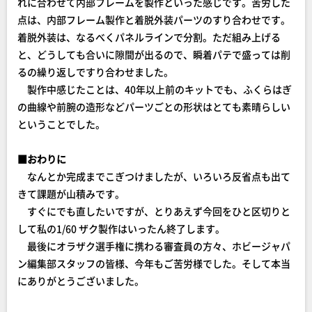
れに合わせて内部フレームを製作といった感じです。苦労した
点は、内部フレーム製作と着脱外装パーツのすり合わせです。
着脱外装は、なるべくパネルラインで分割。ただ組み上げる
と、どうしても合いに隙間が出るので、瞬着パテで盛っては削
るの繰り返しですり合わせました。
製作中感じたことは、40年以上前のキットでも、ふくらはぎ
の曲線や前腕の造形などパーツごとの形状はとても素晴らしい
ということでした。
■おわりに
なんとか完成までこぎつけましたが、いろいろ反省点も出て
きて課題が山積みです。
すぐにでも直したいですが、とりあえず今回をひと区切りと
して私の1/60 ザク製作はいったん終了します。
最後にオラザク選手権に携わる審査員の方々、ホビージャパ
ン編集部スタッフの皆様、今年もご苦労様でした。そして本当
にありがとうございました。