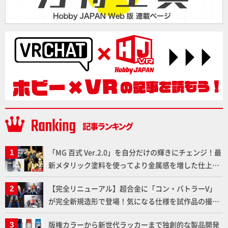
「MG 百式 Ver.2.0」を自分だけの輝きにチェンジ！最
新メタリック塗料を使ってより金属感を増した仕上が
りに!!【試し読み】
【完全リニューアル】超合金に「コン・バトラーV」
が完全新規造形で登場！気になる仕様を試作品の撮り
下ろしでご紹介!!さらに「大鉄人17」＆「ワンエイ
版権カラーから新世代ラッカーまで独創的な製品開発
ト」セット情報もお届け！【超合金の魂】