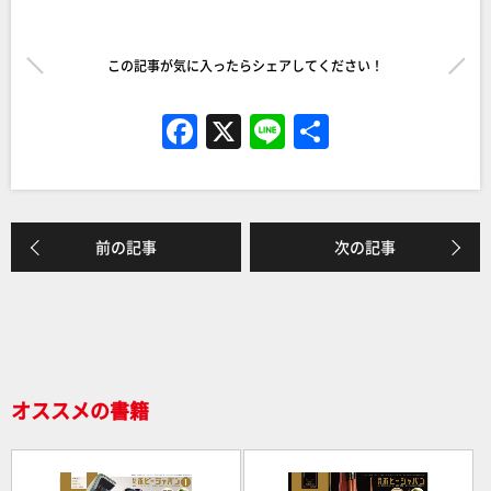
この記事が気に入ったらシェアしてください！
F
X
Li
共
a
n
有
c
e
e
前の記事
次の記事
b
o
o
k
オススメの書籍