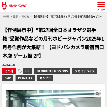
メニュー
HOME
記事
その他
【作例展示中】“第27回全日本オラザク選手権”受賞作品などの月
刊ホビージャパン2025年1月号作例が大集結！ 【ヨドバシカメラ新宿西口本店 ゲーム館 2F】
【作例展示中】“第27回全日本オラザク選手
権”受賞作品などの月刊ホビージャパン2025年1
月号作例が大集結！ 【ヨドバシカメラ新宿西口
本店 ゲーム館 2F】
2024.11.25
その他
HG
30 MINUTES MISSIONS
メガミデバイス
SMP
PLAMATEA
ガンプラ