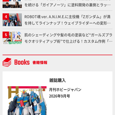
を続ける「ガイアノーツ」に塗料開発の裏側とラッカ
ー塗料の未来についてインタビュー！
ROBOT魂 ver. A.N.I.M.E.に主役機「Zガンダム」が満
を持してラインナップ！ウェイブライダーへの変形、
劇中どおりのプロポーションを再現【機動戦士Zガン
肌のシェーディングや髪の毛の塗装など“ガールズプラ
ダム】
モクオリティアップ術”で仕上げる！カスタム作例「白
騎士ソフィエラ」が完成！【「アルカナディアプラモ
デルコンテスト」～8月17日（月）11:59まで応募受付
中】
雑誌購入
月刊ホビージャパン
2026年9月号