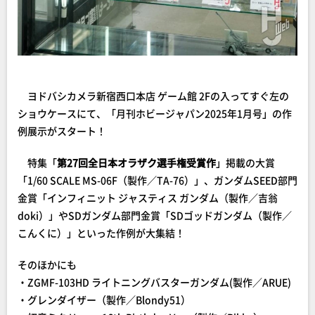
ヨドバシカメラ新宿西口本店 ゲーム館 2Fの入ってすぐ左の
ショウケースにて、「月刊ホビージャパン2025年1月号」の作
例展示がスタート！
特集「
第27回全日本オラザク選手権受賞作
」掲載の大賞
「1/60 SCALE MS-06F（製作／TA-76）」、ガンダムSEED部門
金賞「インフィニット ジャスティス ガンダム（製作／吉翁
doki）」やSDガンダム部門金賞「SDゴッドガンダム（製作／
こんくに）」といった作例が大集結！
そのほかにも
・ZGMF-103HD ライトニングバスターガンダム(製作／ARUE)
・グレンダイザー（製作／Blondy51）