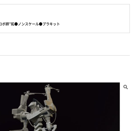
”ロボ師”拓●ノンスケール●プラキット