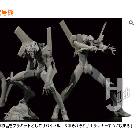
弐号機
立体作品をプラキットとしてリバイバル。３体それぞれが１ランナーずつに収まる手