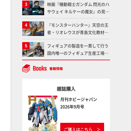
映画『機動戦士ガンダム 閃光のハ
である「GSIクレオス」が語るラ
サウェイ キルケーの魔女』の見放
ッカー塗料の未来とは？
題配信が8月31日（月）よりスタ
『モンスターハンター』天空の王
ート！Prime Videoで国内独占配
者・リオレウスが青島文化教材社
信
「PLAfig.」にラインナップ！原
フィギュアの製造を一貫して行う
型・蟹蟲修造氏の彩色作例で超ハ
国内唯一のフィギュア生産工場グ
イディテールかつ躍動感に満ちた
ッドスマイルカンパニーの楽月・
造形をチェック
望月工場に突撃！谷本工場長への
インタビューと『PLAMAX AAAヴ
ンダー』の続報も！
雑誌購入
月刊ホビージャパン
2026年9月号
ご購入はこちら