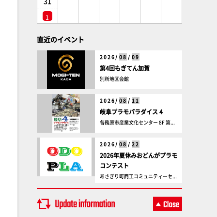
31
1
直近のイベント
2026/
08
/
09
第4回もぎてん加賀
別所地区会館
2026/
08
/
11
岐阜プラモパラダイス 4
各務原市産業文化センター 8F 第...
2026/
08
/
22
2026年夏休みおどんがプラモ
コンテスト
あさぎり町商工コミュニティーセ...