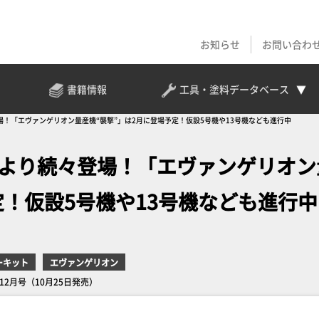
お知らせ
お問い合わ
書籍情報
工具・塗料
データベース
場！「エヴァンゲリオン量産機“襲撃”」は2月に登場予定！仮設5号機や13号機なども進行中
年より続々登場！「エヴァンゲリオン
定！仮設5号機や13号機なども進行中
ーキット
エヴァンゲリオン
年12月号（10月25日発売）