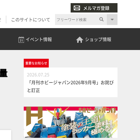
メルマガ登録
せ
このサイトについて
イベント
情報
ショップ
情報
重要な
お知らせ
量
2026.07.25
「月刊ホビージャパン2026年9月号」お詫び
と訂正