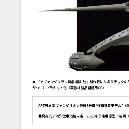
▲ 『ヱヴァンゲリヲン新劇場版:破』制作時にリボルテック
がついにプラキット化（画像は製品開発用CG）
ARTPLA エヴァンゲリオン仮設5号機“作画参考モデル”（
●発売元／海洋堂●価格未定、2025年予定●原型／谷明