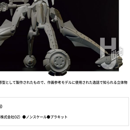
の原型として製作されたもので、作画参考モデルに使用された逸話で知られる立体物
仮）
（株式会社OZ）●ノンスケール●プラキット