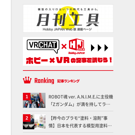
ROBOT魂 ver. A.N.I.M.E.に主役機
「Zガンダム」が満を持してライ
ンナップ！ウェイブライダーへの
【昨今のプラモ“塗料・溶剤”事
変形、劇中どおりのプロポーショ
情】日本を代表する模型用塗料
ンを再現【機動戦士Zガンダム】
「Mr.カラー」やツールメーカー