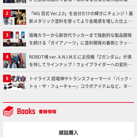
下ろしでご紹介!!さらに「大鉄人17」＆「ワンエイ
「MG 百式 Ver.2.0」を自分だけの輝きにチェンジ！最
ト」セット情報もお届け！【超合金の魂】
新メタリック塗料を使ってより金属感を増した仕上が
りに!!【試し読み】
版権カラーから新世代ラッカーまで独創的な製品開発
を続ける「ガイアノーツ」に塗料開発の裏側とラッカ
ー塗料の未来についてインタビュー！
ROBOT魂 ver. A.N.I.M.E.に主役機「Zガンダム」が満
を持してラインナップ！ウェイブライダーへの変形、
劇中どおりのプロポーションを再現【機動戦士Zガン
トイライズ 超竜神やトランスフォーマー×『バック・
ダム】
トゥ・ザ・フューチャー』コラボアイテムなど、タカ
ラトミーの注目アイテムをチェック!!【タカラトミー
NEWITEM】
雑誌購入