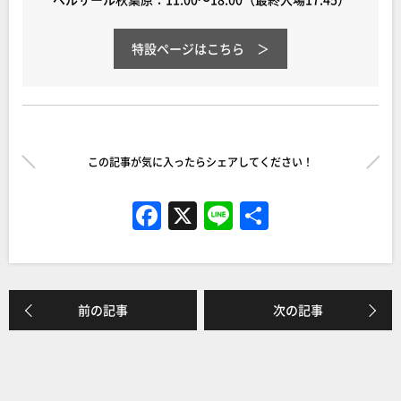
特設ペー
ジはこちら
この記事が気に入ったらシェアしてください！
F
X
Li
共
a
n
有
c
e
e
前の記事
次の記事
b
o
o