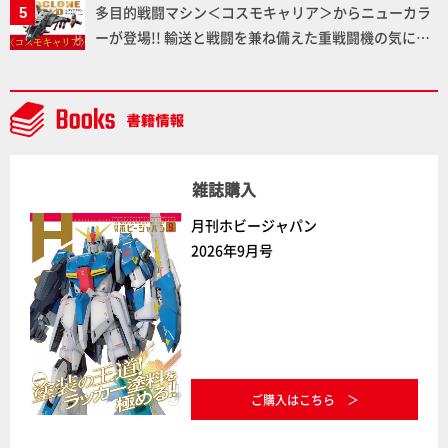
多目的戦闘マシン＜コスモキャリア＞からニューカラ
ちた造形をチェック
ーが登場!! 輸送と戦闘を兼ね備えた重戦闘機の気にな
るギミックや各形態を余すところなくご紹介！【ダイ
アクロンワールド】
雑誌購入
月刊ホビージャパン
2026年9月号
ご購入はこちら