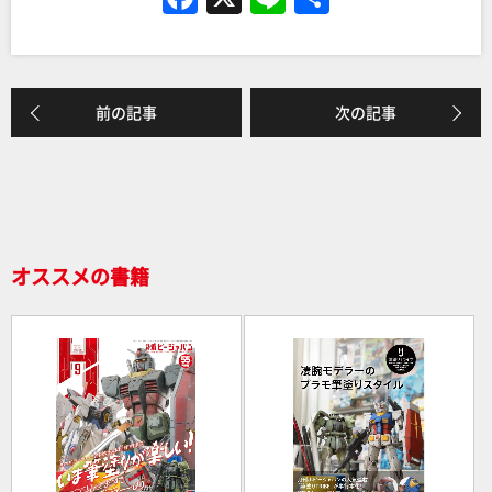
a
n
有
c
e
e
前の記事
次の記事
b
o
o
k
オススメの書籍