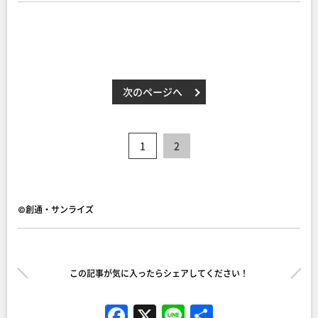
次のページへ
1
2
©創通・サンライズ
この記事が気に入ったらシェアしてください！
F
X
Li
共