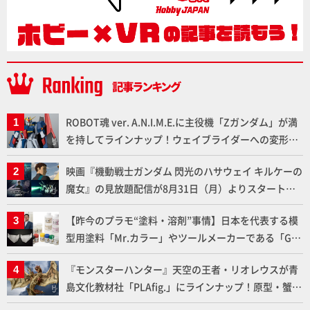
ROBOT魂 ver. A.N.I.M.E.に主役機「Zガンダム」が満
を持してラインナップ！ウェイブライダーへの変形、
劇中どおりのプロポーションを再現【機動戦士Zガン
映画『機動戦士ガンダム 閃光のハサウェイ キルケーの
ダム】
魔女』の見放題配信が8月31日（月）よりスタート！
Prime Videoで国内独占配信
【昨今のプラモ“塗料・溶剤”事情】日本を代表する模
型用塗料「Mr.カラー」やツールメーカーである「GSI
クレオス」が語るラッカー塗料の未来とは？
『モンスターハンター』天空の王者・リオレウスが青
島文化教材社「PLAfig.」にラインナップ！原型・蟹蟲
修造氏の彩色作例で超ハイディテールかつ躍動感に満