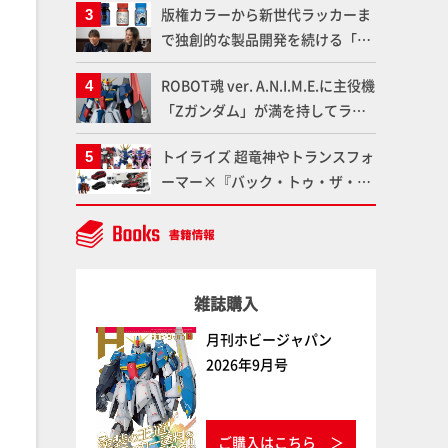
版権カラーから新世代ラッカーま
仕上がりに!!【試し読み】
魂】
で独創的な製品開発を続ける「ガ
イアノーツ」に塗料開発の裏側と
ROBOT魂 ver. A.N.I.M.E.に主役機
ラッカー塗料の未来についてイン
「Zガンダム」が満を持してライ
タビュー！
ンナップ！ウェイブライダーへの
トイライズ 超竜神やトランスフォ
変形、劇中どおりのプロポーショ
ーマー×『バック・トゥ・ザ・フ
ンを再現【機動戦士Zガンダム】
ューチャー』コラボアイテムな
ど、タカラトミーの注目アイテム
をチェック!!【タカラトミー
NEWITEM】
雑誌購入
月刊ホビージャパン
2026年9月号
ご購入はこちら