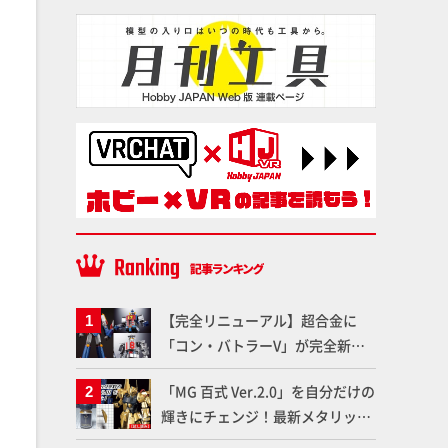
【完全リニューアル】超合金に
「コン・バトラーV」が完全新規
造形で登場！気になる仕様を試作
「MG 百式 Ver.2.0」を自分だけの
品の撮り下ろしでご紹介!!さらに
輝きにチェンジ！最新メタリック
「大鉄人17」＆「ワンエイト」セ
塗料を使ってより金属感を増した
ット情報もお届け！【超合金の