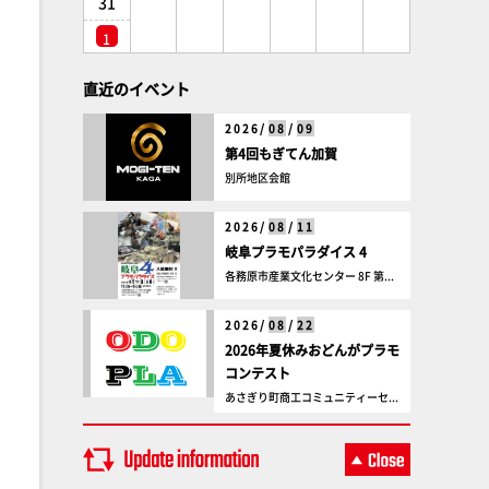
31
1
直近のイベント
2026/
08
/
09
第4回もぎてん加賀
別所地区会館
2026/
08
/
11
岐阜プラモパラダイス 4
各務原市産業文化センター 8F 第...
2026/
08
/
22
2026年夏休みおどんがプラモ
コンテスト
あさぎり町商工コミュニティーセ...