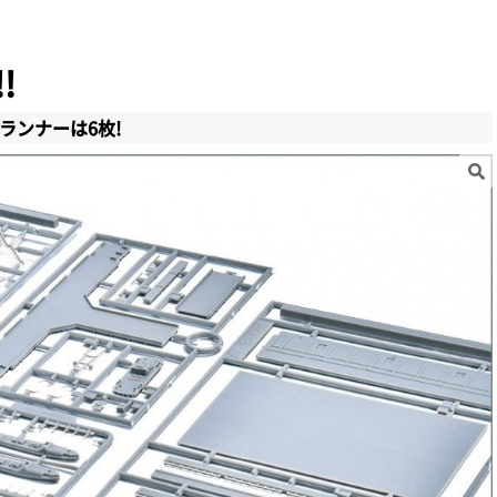
!
ランナーは6枚!