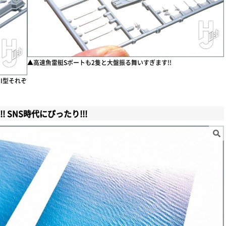
▲高速魚雷艇Sボートも2隻と大盤振る舞いすぎます!!
II型それぞ
! SNS時代にぴったり!!!