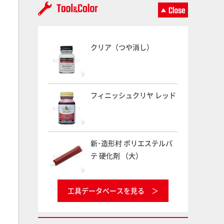
クリア（つや消し）
フィニッシュクリヤ レッド
新･造形村 ポリエステルパ
テ 硬化剤 （大）
工具データベースを見る