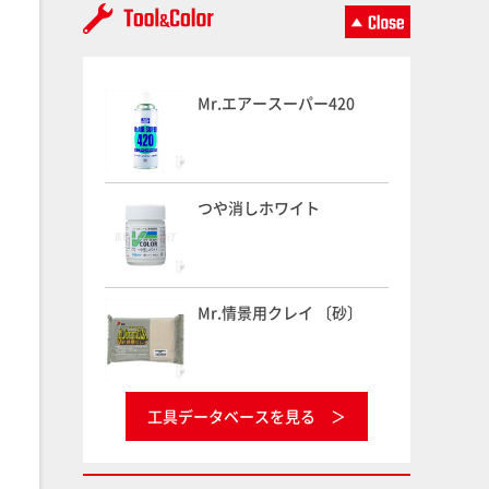
Mr.エアースーパー420
つや消しホワイト
Mr.情景用クレイ 〔砂〕
工具データベースを見る