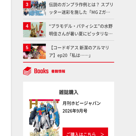
伝説のガンプラ作例とは？ スプリ
談「ガメラ永久保存化プロジェク
ッター迷彩を施した「MG Zガン
ト FINAL」
ダム アムロ・レイ仕様機」をMAX
“プラモデル・パティシエ”の水野
渡辺がふたたび塗る!!【試し読
明佳さんが暑い夏にピッタリな
み】
「リック・ディアス〜アイス
【コードギアス 新潔のアルマリ
ver.〜」を製作【ガンダムフォワ
ア】ep20「私は……」
ード Vol.11抜粋】
雑誌購入
月刊ホビージャパン
2026年9月号
ご購入はこちら