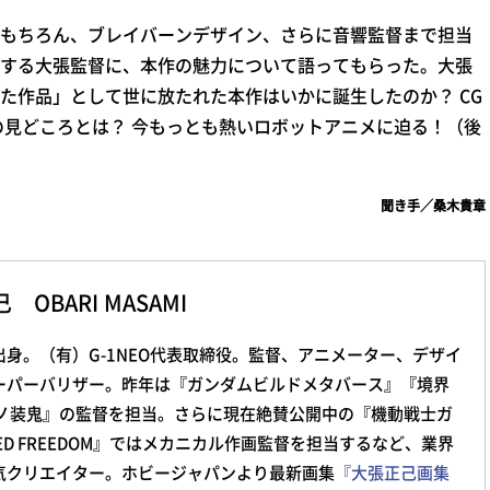
もちろん、ブレイバーンデザイン、さらに音響監督まで担当
する大張監督に、本作の魅力について語ってもらった。大張
た作品」として世に放たれた本作はいかに誕生したのか？ CG
の見どころとは？ 今もっとも熱いロボットアニメに迫る！（後
聞き手／桑木貴章
 OBARI MASAMI
身。（有）G-1NEO代表取締役。監督、アニメーター、デザイ
ーパーバリザー。昨年は『ガンダムビルドメタバース』『境界
鋼ノ装鬼』の監督を担当。さらに現在絶賛公開中の『機動戦士ガ
ED FREEDOM』ではメカニカル作画監督を担当するなど、業界
気クリエイター。ホビージャパンより最新画集
『大張正己画集