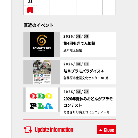
31
1
直近のイベント
2026/
08
/
09
第4回もぎてん加賀
別所地区会館
2026/
08
/
11
岐阜プラモパラダイス 4
各務原市産業文化センター 8F 第...
2026/
08
/
22
2026年夏休みおどんがプラモ
コンテスト
あさぎり町商工コミュニティーセ...