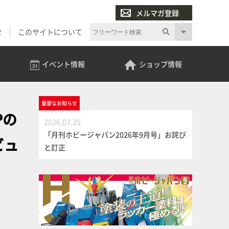
メルマガ登録
せ
このサイトについて
イベント
情報
ショップ
情報
重要な
お知らせ
Pの
2026.07.25
「月刊ホビージャパン2026年9月号」お詫び
ビュ
と訂正