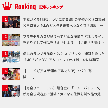
平成ガメラ3監督、ついに初集結!!金子修介×樋口真嗣
×田﨑竜太 4体のガメラを未来へつなぐ特別鼎談「ガ
メラ永久保存化プロジェクト FINAL」
プラモデルのスジ彫りってどんな作業？ パネルライン
を彫り足して作品を映えさせよう！【いまさら聞けな
いプラモデルの基礎：スジ彫りとパネルライン】
伝説のガンプラ作例とは？ スプリッター迷彩を施した
「MG Zガンダム アムロ・レイ仕様機」をMAX渡辺が
ふたたび塗る!!【試し読み】
【コードギアス 新潔のアルマリア】ep20「私
は……」
【完全リニューアル】超合金に「コン・バトラーV」
が完全新規造形で登場！気になる仕様を試作品の撮り
下ろしでご紹介!!さらに「大鉄人17」＆「ワンエイ
ト」セット情報もお届け！【超合金の魂】