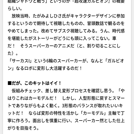
組織シャドウと戦う」というのが『超攻速ガルビオン』の概要
らしい。
放映当時、たがみよしひさ氏がキャラクターデザインに参加
するというので期待して視聴したものの、冒頭数話で観るのを
やめてしまった。改めてサブスク視聴してみる。うん、時代感
を堪能したがストーリーがどうにも頭に入ってこない。車
だ！ そうスーパーカーのアニメだ（と、割り切ることにし
た）。
「サーカスI」という6輪のスーパーカーが、なんと「ガルビオ
ン」なるロボに変形し大活躍するのだ！
■だが、このキットはイイ！
仮組みチェック、差し替え変形プロセスを確認し思う。「や
はりこれはカーモデルだ！ しかし、人型形態に戻すとスマー
トでありながらもよく動く。3形態のバランスが取れたいいキ
ットだ！ ならば変形の特性を活かし「カーモデル」主軸で丁
寧に作ろう。面出しを慎重に行い、スーパーカー然とした仕上
がりを目指そう。