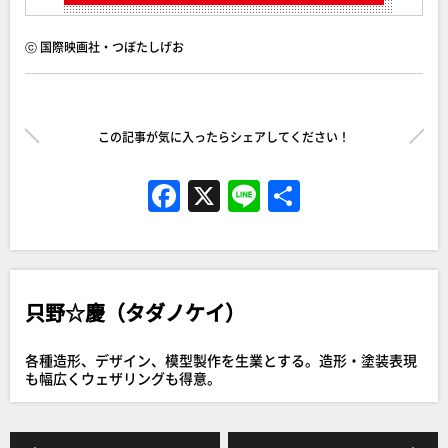
ⓒ 国際映画社・つぼたしげお
この記事が気に入ったらシェアしてください！
F
X
Li
共
a
n
有
c
e
e
只野☆慶（タダノケイ）
b
o
各種造形、デザイン、模型製作を生業とする。造形・塗装表現
o
も幅広くウェザリングも得意。
k