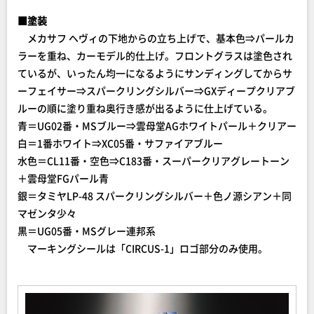
■塗装
メカサフ ヘヴィの下地からの立ち上げで、基本色⇒パールカ
ラーを重ね、カーモデル的仕上げ。フロントグラスは塗色され
ているが、いったん均一になるようにサンディングしてからサ
ーフェイサー⇒スパークリングシルバー⇒GXディープクリアブ
ルーの順に塗り重ね奥行き感が出るように仕上げている。
青＝UG02番・MSブルー⇒雲母堂AGホワイトパール＋クリアー
白＝1番ホワイト⇒XC05番・サファイアブルー
水色＝CL11番・空色⇒C183番・スーパークリアグレートーン
＋雲母堂FGパール青
銀＝タミヤLP-48 スパークリングシルバー＋色ノ源シアン＋同
マゼンタ少々
黒＝UG05番・MSグレー連邦系
マーキングシールは「CIRCUS-1」ロゴ部分のみ使用。