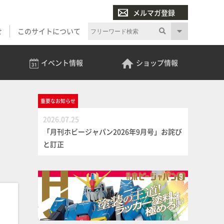
メルマガ登録
せ
このサイトについて
イベント
情報
ショップ
情報
重要な
お知らせ
2026.07.25
「月刊ホビージャパン2026年9月号」お詫び
と訂正