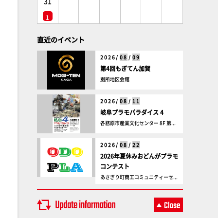
31
1
直近のイベント
2026/
08
/
09
第4回もぎてん加賀
別所地区会館
2026/
08
/
11
岐阜プラモパラダイス 4
各務原市産業文化センター 8F 第...
2026/
08
/
22
2026年夏休みおどんがプラモ
コンテスト
あさぎり町商工コミュニティーセ...