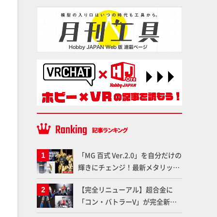
「MG 百式 Ver.2.0」を自分だけの
輝きにチェンジ！最新メタリック
塗料を使ってより金属感を増した
【完全リニューアル】超合金に
仕上がりに!!【試し読み】
「コン・バトラーV」が完全新規
造形で登場！気になる仕様を試作