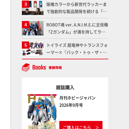
版権カラーから新世代ラッカーま
品の撮り下ろしでご紹介!!さらに
で独創的な製品開発を続ける「ガ
「大鉄人17」＆「ワンエイト」セ
イアノーツ」に塗料開発の裏側と
ット情報もお届け！【超合金の
ROBOT魂 ver. A.N.I.M.E.に主役機
ラッカー塗料の未来についてイン
魂】
「Zガンダム」が満を持してライ
タビュー！
ンナップ！ウェイブライダーへの
トイライズ 超竜神やトランスフォ
変形、劇中どおりのプロポーショ
ーマー×『バック・トゥ・ザ・フ
ンを再現【機動戦士Zガンダム】
ューチャー』コラボアイテムな
ど、タカラトミーの注目アイテム
をチェック!!【タカラトミー
NEWITEM】
雑誌購入
月刊ホビージャパン
2026年9月号
ご購入はこちら