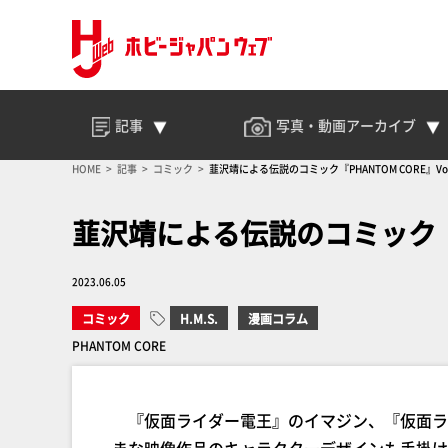
記事
写真・動画
アーカイブ
HOME
記事
コミック
韮沢靖による伝説のコミック『PHANTOM CORE』Vol
韮沢靖による伝説のコミック『PHA
2023.06.05
コミック
H.M.S.
漫画コラム
PHANTOM CORE
『仮面ライダー電王』のイマジン、『仮面ライ