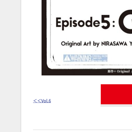
＜＜Vol.6