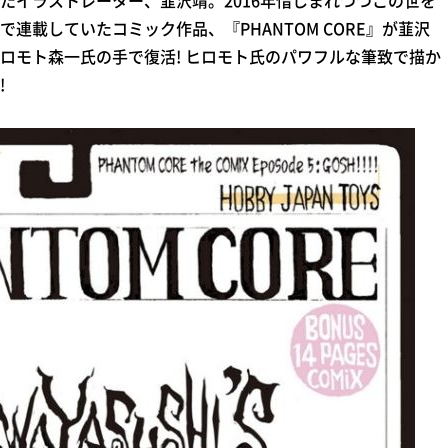
たイラストレーター、韮沢靖。2016年惜しまれつつこの世を
連載していたコミック作品、『PHANTOM CORE』が韮沢
ロモト森一氏の手で復活! ヒロモト氏のパワフルな筆致で描か
!