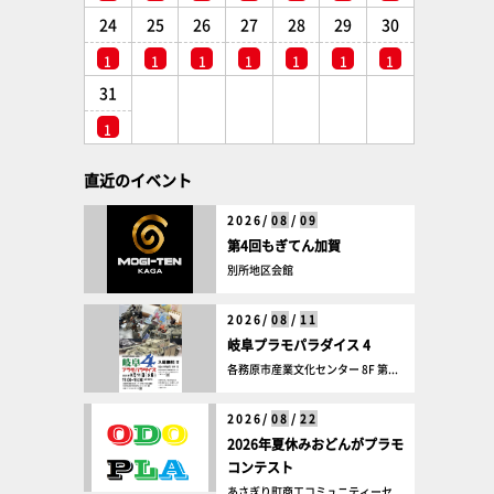
24
25
26
27
28
29
30
1
1
1
1
1
1
1
31
1
直近のイベント
2026/
08
/
09
第4回もぎてん加賀
別所地区会館
2026/
08
/
11
岐阜プラモパラダイス 4
各務原市産業文化センター 8F 第...
2026/
08
/
22
2026年夏休みおどんがプラモ
コンテスト
あさぎり町商工コミュニティーセ...