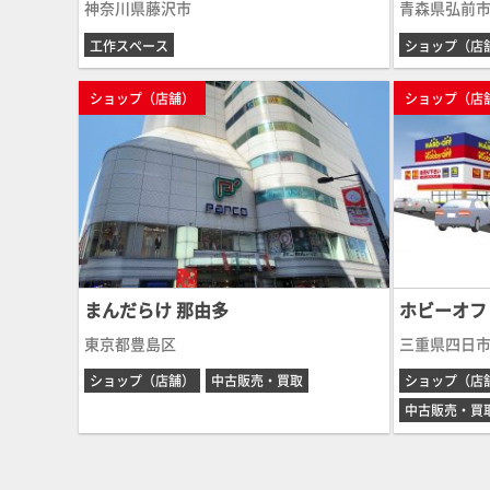
神奈川県藤沢市
青森県弘前
工作スペース
ショップ（店
ショップ（店舗）
ショップ（店
まんだらけ 那由多
ホビーオフ
東京都豊島区
三重県四日
ショップ（店舗）
中古販売・買取
ショップ（店
中古販売・買