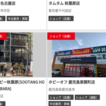
 名古屋店
タムタム 秋葉原店
屋市中区
東京都千代田区
舗）
中古販売・買取
ショップ（店舗）
舗）
ショップ（店舗）
ー秋葉原(SOOTANG HO
ホビーオフ 鹿児島東開町店
ABARA)
鹿児島県鹿児島市
田区
ショップ（店舗）
ショップ（通販）
中古販売・買取
舗）