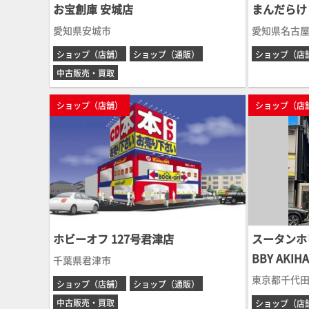
お宝創庫 安城店
まんだらけ
愛知県安城市
愛知県名古
ショップ（店舗）
ショップ（通販）
ショップ（店
中古販売・買取
ショップ（店舗）
ショップ（店
ホビーオフ 127号君津店
スータンホビ
BBY AKIH
千葉県君津市
東京都千代
ショップ（店舗）
ショップ（通販）
中古販売・買取
ショップ（店