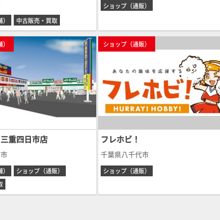
市
ショップ（通販）
舗）
中古販売・買取
舗）
ショップ（通販）
 三重四日市店
フレホビ！
市市
千葉県八千代市
舗）
ショップ（通販）
ショップ（通販）
取