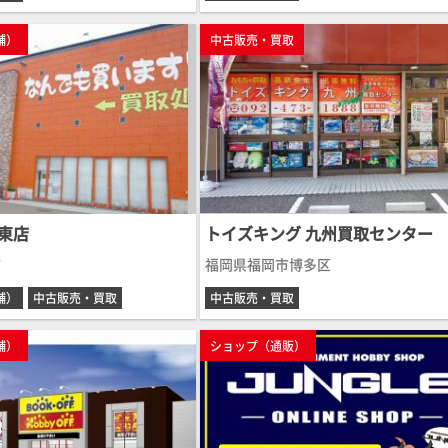
舗）
中古販売・買取
東店
トイズキング 九州買取センター
市
福岡県福岡市博多区
舗）
中古販売・買取
中古販売・買取
舗）
ショップ（通販）