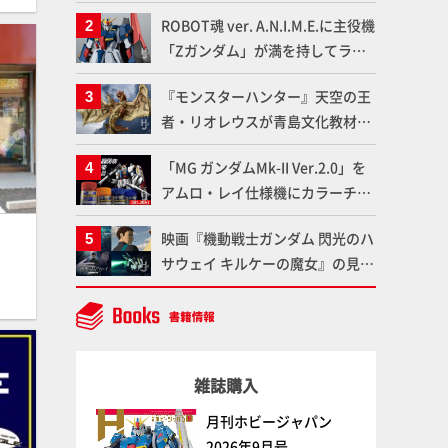
「Mr.カラー」やツールメーカー
ROBOT魂 ver. A.N.I.M.E.に主役機
である「GSIクレオス」が語るラ
「Zガンダム」が満を持してライ
ッカー塗料の未来とは？
ンナップ！ウェイブライダーへの
『モンスターハンター』天空の王
変形、劇中どおりのプロポーショ
者・リオレウスが青島文化教材社
ンを再現【機動戦士Zガンダム】
「PLAfig.」にラインナップ！原
「MG ガンダムMk-II Ver.2.0」を
型・蟹蟲修造氏の彩色作例で超ハ
アムロ・レイ仕様機にカラーチェ
イディテールかつ躍動感に満ちた
ンジ!! ラッカー塗料の定番技法を
造形をチェック
映画『機動戦士ガンダム 閃光のハ
押さえるだけでハイクオリティの
サウェイ キルケーの魔女』の見放
作例に!!【試し読み】
題配信が8月31日（月）よりスタ
ート！Prime Videoで国内独占配
信
雑誌購入
月刊ホビージャパン
2026年9月号