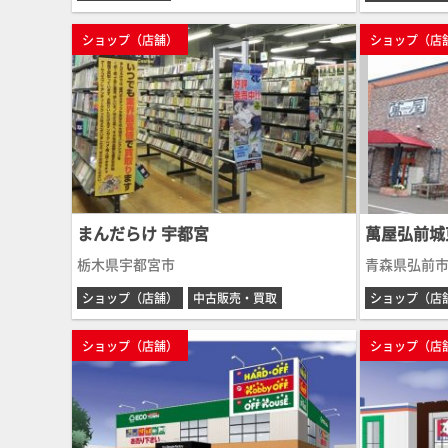
ショップ（店舗）
ショップ（店
まんだらけ 宇都宮
萬屋弘前城
栃木県宇都宮市
青森県弘前
ショップ（店舗）
中古販売・買取
ショップ（店
ショップ（店舗）
ショップ（店