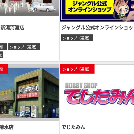
 新潟河渡店
ジャングル公式オンラインショッ
市
ショップ（通販）
舗）
ショップ（通販）
取
舗）
ショップ（通販）
清水店
でじたみん