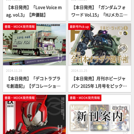
【本日発売】「Love Voice m
【本日発売】「ガンダムフォ
ag. vol.3」【声優誌】
ワード Vol.15」「HJメカニク
スアーカイブ 機動戦士ガンダ
書籍・MOOK発売情報
最新号Pick up
ム ジオン脅威のメカニズム
編」【ガンプラ】
2024.11.28
2024.11.25
【本日発売】「デコトラプラ
【本日発売】月刊ホビージャ
モ創造記」【デコレーション
パン 2025年 1月号をピックア
トラック】
ップ！
書籍・MOOK発売情報
書籍・MOOK発売情報