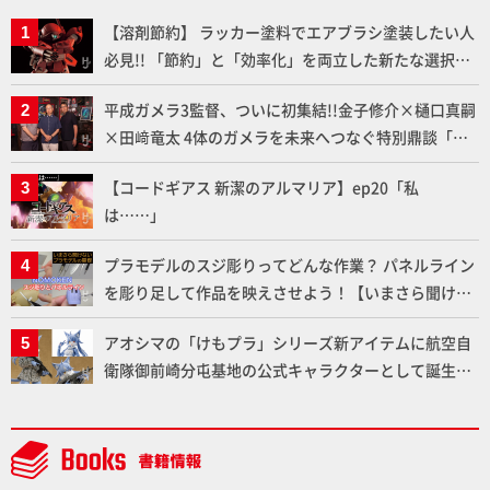
【溶剤節約】 ラッカー塗料でエアブラシ塗装したい人
必見!! 「節約」と「効率化」を両立した新たな選択肢
「カートリッジ式エアーブラシ FLYER-SR2」の使い心
平成ガメラ3監督、ついに初集結!!金子修介×樋口真嗣
地を「HG ブルーティッシュドッグ」で検証！
×田﨑竜太 4体のガメラを未来へつなぐ特別鼎談「ガ
メラ永久保存化プロジェクト FINAL」
【コードギアス 新潔のアルマリア】ep20「私
は……」
プラモデルのスジ彫りってどんな作業？ パネルライン
を彫り足して作品を映えさせよう！【いまさら聞けな
いプラモデルの基礎：スジ彫りとパネルライン】
アオシマの「けもプラ」シリーズ新アイテムに航空自
衛隊御前崎分屯基地の公式キャラクターとして誕生し
た「おまねこ」が着任！けもプラ公式サイト限定版と
通常版の2ラインで発売！