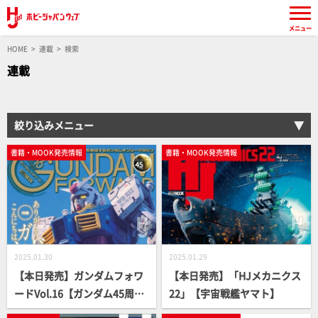
メニュー
HOME
連載
検索
連載
絞り込みメニュー
書籍・MOOK発売情報
書籍・MOOK発売情報
2025.01.30
2025.01.29
【本日発売】ガンダムフォワ
【本日発売】「HJメカニクス
ードVol.16【ガンダム45周
22」【宇宙戦艦ヤマト】
年】