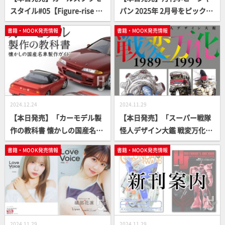
スタイル#05【Figure-rise St
パン 2025年 2月号をピックア
andard／30 MINUTES SISTE
ップ！
書籍・MOOK発売情報
書籍・MOOK発売情報
RS】
2024.12.24
2024.11.29
【本日発売】「カーモデル製
【本日発売】「スーパー戦隊
作の教科書 懐かしの国産名車
怪人デザイン大鑑 戦変万化
製作ガイド」【車模型】
1989-1999」【デザイン画
書籍・MOOK発売情報
書籍・MOOK発売情報
集】
2024.11.29
2024.11.29