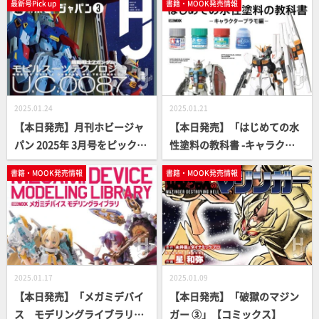
最新号Pick up
書籍・MOOK発売情報
2025.01.24
2025.01.21
【本日発売】月刊ホビージャ
【本日発売】「はじめての水
パン 2025年 3月号をピックア
性塗料の教科書 -キャラクタ
ップ！
ープラモ編-」【How To】
書籍・MOOK発売情報
書籍・MOOK発売情報
2025.01.17
2025.01.09
【本日発売】「メガミデバイ
【本日発売】「破獄のマジン
ス モデリングライブラリ」
ガー ③」【コミックス】