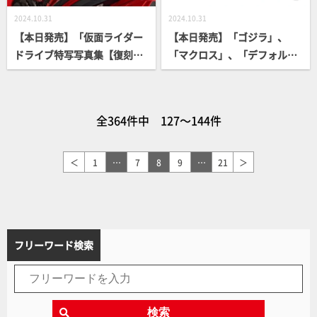
2024.10.31
2024.10.31
【本日発売】「仮面ライダー
【本日発売】「ゴジラ」、
ドライブ特写写真集【復刻
「マクロス」、「デフォルメ
版】」【仮面ライダー】
ロボット」書籍続々登場！
全364件中 127～144件
＜
1
…
7
8
9
…
21
＞
フリーワード検索
検索