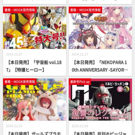
【デカール付き】
書籍・MOOK発売情報
書籍・MOOK発売情報
2024.12.27
2024.12.27
【本日発売】「宇宙船 vol.18
【本日発売】「NEKOPARA 1
7」【特撮ヒーロー】
0th ANNIVERSARY -SAYORI A
RT WORKS-」【画集】
書籍・MOOK発売情報
最新号Pick up
2024.12.24
2024.12.24
【本日発売】ガールズプラモ
【本日発売】月刊ホビージャ