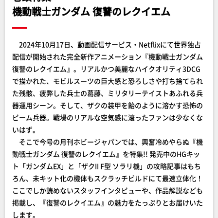
機動戦士ガンダム 復讐のレクイエム
2024年10月17日、動画配信サービス・Netflixにて世界独占
配信が開始された完全新作アニメーション『機動戦士ガンダム
復讐のレクイエム』。リアルかつ美麗なハイクオリティ3DCG
で描かれた、モビルスーツの巨大感と恐ろしさや打ち捨てられ
た残骸、疲弊した兵士の葛藤、ミリタリーテイストあふれる兵
器運用シーン。そして、ザクの装甲を飴のように溶かす恐怖の
ビーム兵器。戦場のリアルな空気感に滾ったファンは少なくな
いはず。
そこで今号の月刊ホビージャパンでは、興奮冷めやらぬ『機
動戦士ガンダム 復讐のレクイエム』を特集!! 発売中のHGキッ
ト「ガンダムEX」と「ザクII F型 ソラリ機」の攻略記事はもち
ろん、未キット化の機体もスクラッチビルドにて最速立体化！
ここでしか読めないスタッフインタビューや、作品解説なども
掲載し、『復讐のレクイエム』の魅力をたっぷりとお届けいた
します。