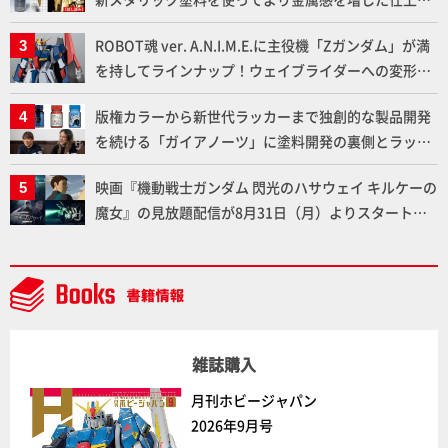
りに!!【試し読み】
ROBOT魂 ver. A.N.I.M.E.に主役機「Zガンダム」が満
を持してラインナップ！ウェイブライダーへの変形、
劇中どおりのプロポーションを再現【機動戦士Zガン
版権カラーから新世代ラッカーまで独創的な製品開発
ダム】
を続ける「ガイアノーツ」に塗料開発の裏側とラッカ
ー塗料の未来についてインタビュー！
映画『機動戦士ガンダム 閃光のハサウェイ キルケーの
魔女』の見放題配信が8月31日（月）よりスタート！
Prime Videoで国内独占配信
雑誌購入
月刊ホビージャパン
2026年9月号