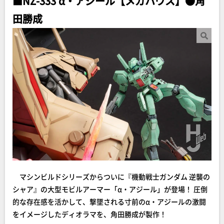
■NZ-333 α・アジール【メガハウス】●角
田勝成
マシンビルドシリーズからついに『機動戦士ガンダム 逆襲の
シャア』の大型モビルアーマー「α・アジール」が登場！ 圧倒
的な存在感を活かして、撃墜される寸前のα・アジールの激闘
をイメージしたディオラマを、角田勝成が製作！