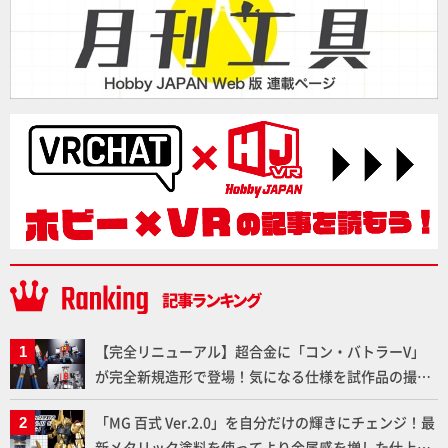
【完全リニューアル】超合金に「コン・バトラーV」
が完全新規造形で登場！気になる仕様を試作品の撮り
下ろしでご紹介!!さらに「大鉄人17」＆「ワンエイ
「MG 百式 Ver.2.0」を自分だけの輝きにチェンジ！最
ト」セット情報もお届け！【超合金の魂】
新メタリック塗料を使ってより金属感を増した仕上が