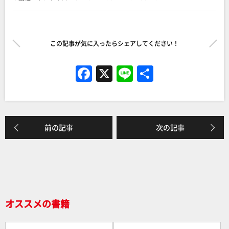
この記事が気に入ったらシェアしてください！
F
X
Li
共
a
n
有
c
e
e
前の記事
次の記事
b
o
o
k
オススメの書籍