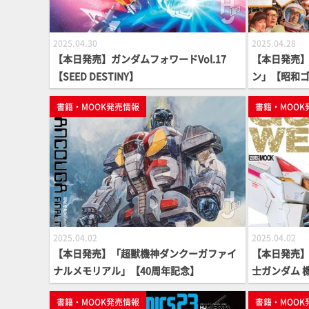
2025.04.30
2025.04.28
【本日発売】ガンダムフォワードVol.17
【本日発売
【SEED DESTINY】
ン」【昭和
書籍・MOOK発売情報
書籍・MOOK
2025.04.02
2025.04.02
【本日発売】「超獣機神ダンクーガファイ
【本日発売】
ナルメモリアル」【40周年記念】
士ガンダム 機
OM編」【ガ
書籍・MOOK発売情報
書籍・MOOK