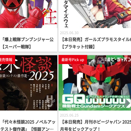
2025.06.30
】「爆上戦隊ブンブンジャー公
【本日発売】ガールズプラモスタイル#
」【スーパー戦隊】
【プラキット付録】
発売情報
最新号Pick up
2025.06.25
「代々木怪談2025 ノベルアッ
【本日発売】月刊ホビージャパン 2025
ンテスト傑作選」【怪談アンソ
月号をピックアップ！