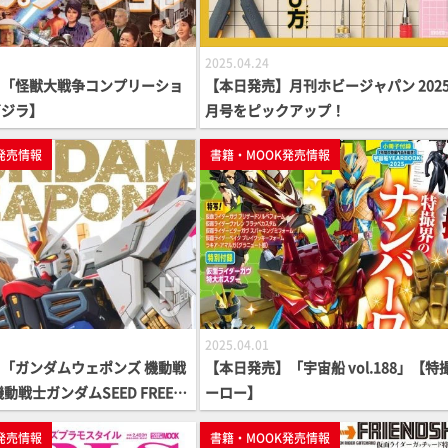
2025.04.24
】「怪獣大戦争コンプリーショ
【本日発売】月刊ホビージャパン 2025
ゴジラ】
月号をピックアップ！
発売情報
書籍・MOOK発売情報
2025.04.01
「ガンダムウェポンズ 機動戦
【本日発売】「宇宙船 vol.188」【特
動戦士ガンダムSEED FREED
ーロー】
ンダムMOOK】
発売情報
書籍・MOOK発売情報