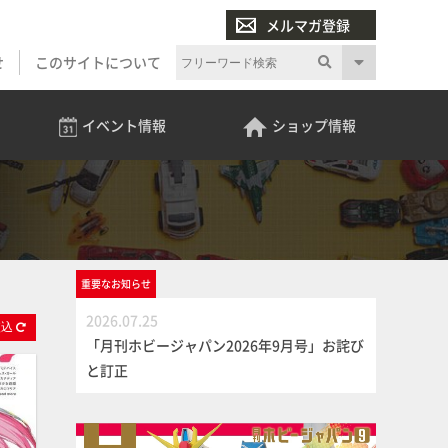
メルマガ登録
せ
このサイトについて
イベント
情報
ショップ
情報
重要な
お知らせ
2026.07.25
絞
込
「月刊ホビージャパン2026年9月号」お詫び
と訂正