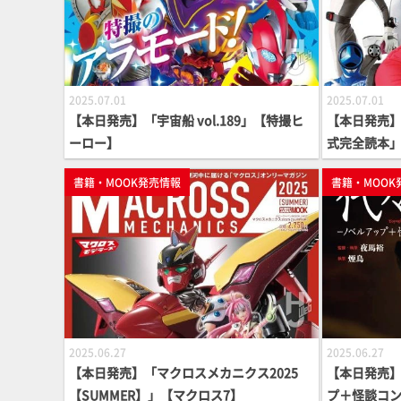
2025.07.01
2025.07.01
【本日発売】「宇宙船 vol.189」【特撮ヒ
【本日発売
ーロー】
式完全読本
書籍・MOOK発売情報
書籍・MOOK
2025.06.27
2025.06.27
【本日発売】「マクロスメカニクス2025
【本日発売】
【SUMMER】」【マクロス7】
プ＋怪談コ