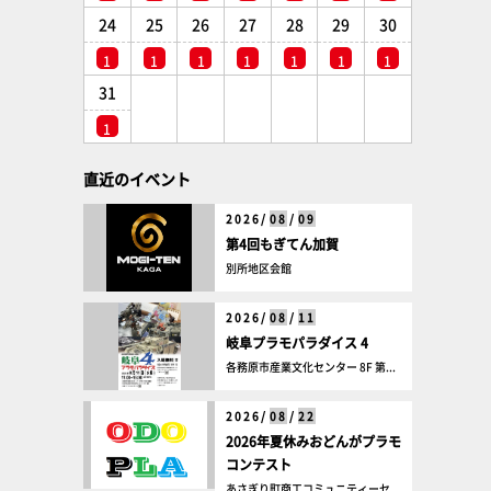
24
25
26
27
28
29
30
1
1
1
1
1
1
1
31
1
直近のイベント
2026/
08
/
09
第4回もぎてん加賀
別所地区会館
2026/
08
/
11
岐阜プラモパラダイス 4
各務原市産業文化センター 8F 第...
2026/
08
/
22
2026年夏休みおどんがプラモ
コンテスト
あさぎり町商工コミュニティーセ...