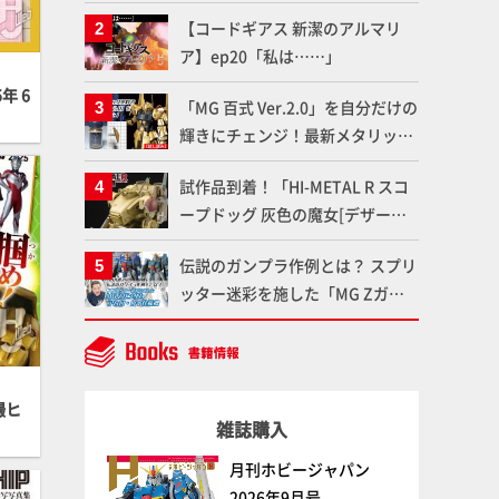
造形で登場！気になる仕様を試作
【コードギアス 新潔のアルマリ
品の撮り下ろしでご紹介!!さらに
ア】ep20「私は……」
「大鉄人17」＆「ワンエイト」セ
ット情報もお届け！【超合金の
年 6
「MG 百式 Ver.2.0」を自分だけの
魂】
輝きにチェンジ！最新メタリック
塗料を使ってより金属感を増した
試作品到着！「HI-METAL R スコ
仕上がりに!!【試し読み】
ープドッグ 灰色の魔女[デザート
カラー]（仮）」の気になる装備や
伝説のガンプラ作例とは？ スプリ
細部など商品仕様を撮り下ろしで
ッター迷彩を施した「MG Zガン
お届け!! 【装甲騎兵ボトムズ】
ダム アムロ・レイ仕様機」をMAX
渡辺がふたたび塗る!!【試し読
み】
撮ヒ
雑誌購入
月刊ホビージャパン
2026年9月号