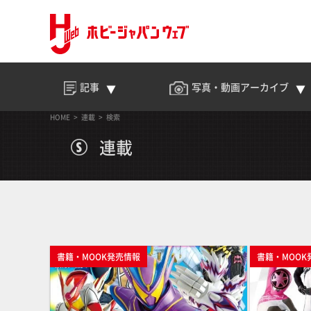
記事
写真・動画
アーカイブ
HOME
連載
検索
連載
書籍・MOOK発売情報
書籍・MOOK