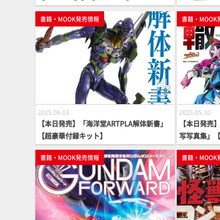
ロジー】
書籍・MOOK発売情報
書籍・MOOK
2025.06.03
2025.05.30
【本日発売】「海洋堂ARTPLA解体新書」
【本日発売
【超豪華付録キット】
写写真集」
書籍・MOOK発売情報
書籍・MOOK