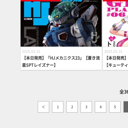
2025.03.31
2025.03.31
【本日発売】「HJメカニクス23」【蒼き流
【本日発売】
星SPTレイズナー】
【キューティ
全3
＜
1
2
3
4
5