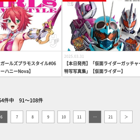
2025.03.31
ガールズプラモスタイル#06
【本日発売】「仮面ライダーガッチャ
ーハニーNova】
特写写真集」【仮面ライダー】
64件中 91～108件
6
7
8
9
10
11
…
21
＞