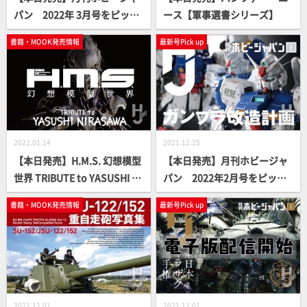
パン 2022年 3月号をピック
ース【軍事選書シリーズ】
アップ！
書籍・MOOK発売情報
最新号Pick up
2022.01.14
2021.12.25
【本日発売】H.M.S. 幻想模型
【本日発売】月刊ホビージャ
世界 TRIBUTE to YASUSHI NI
パン 2022年2月号をピック
RASAWA【立体造形ムック】
アップ！
書籍・MOOK発売情報
最新号Pick up
2021.12.01
2021.12.01