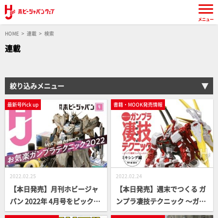
メニュー
HOME
連載
検索
連載
絞り込みメニュー
最新号Pick up
書籍・MOOK発売情報
2022.02.25
2022.02.24
【本日発売】月刊ホビージャ
【本日発売】週末でつくる ガ
パン 2022年 4月号をピックア
ンプラ凄技テクニック ～ガン
ップ！
プラ簡単フィニッシュのスス