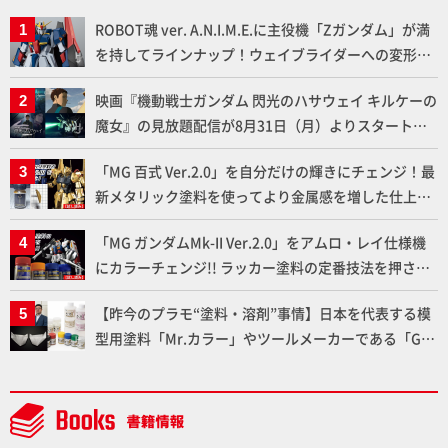
ROBOT魂 ver. A.N.I.M.E.に主役機「Zガンダム」が満
を持してラインナップ！ウェイブライダーへの変形、
劇中どおりのプロポーションを再現【機動戦士Zガン
映画『機動戦士ガンダム 閃光のハサウェイ キルケーの
ダム】
魔女』の見放題配信が8月31日（月）よりスタート！
Prime Videoで国内独占配信
「MG 百式 Ver.2.0」を自分だけの輝きにチェンジ！最
新メタリック塗料を使ってより金属感を増した仕上が
りに!!【試し読み】
「MG ガンダムMk-II Ver.2.0」をアムロ・レイ仕様機
にカラーチェンジ!! ラッカー塗料の定番技法を押さえ
るだけでハイクオリティの作例に!!【試し読み】
【昨今のプラモ“塗料・溶剤”事情】日本を代表する模
型用塗料「Mr.カラー」やツールメーカーである「GSI
クレオス」が語るラッカー塗料の未来とは？