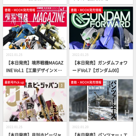
ム編【本日発売】
書籍・MOOK発売情報
書籍・MOOK発売情報
2022.01.25
2022.01.25
【本日発売】境界戦機MAGAZ
【本日発売】ガンダムフォワ
INE Vol.1【工業デザイン×最
ードVol.7【ガンダム00】
新ロボット＝???】
最新号Pick up
書籍・MOOK発売情報
2022.01.25
2022.01.20
【本日発売】月刊ホビージャ
【本日発売】パンツァー・エ