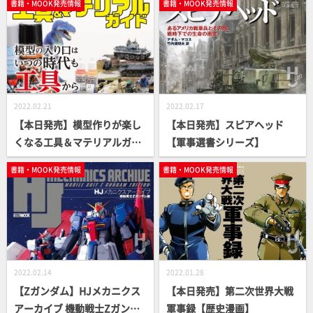
書籍・MOOK発売情報
書籍・MOOK発売情報
メ～ミキシング編【ガンプラ
HowTo MOOK】
2022.02.21
2022.02.17
【本日発売】模型作りが楽し
【本日発売】スピアヘッド
くなる工具＆マテリアルガイ
【軍事選書シリーズ】
ド【月刊工具】
書籍・MOOK発売情報
書籍・MOOK発売情報
2022.02.14
2022.01.28
【Zガンダム】HJメカニクス
【本日発売】第二次世界大戦
アーカイブ 機動戦士Zガンダ
軍事録【歴史漫画】