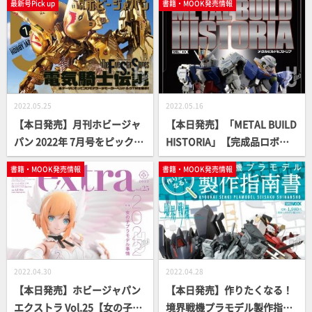
最新号Pick up
書籍・MOOK発売情報
2022.05.25
2022.05.16
【本日発売】月刊ホビージャ
【本日発売】「METAL BUILD
パン 2022年 7月号をピックア
HISTORIA」【完成品ロボッ
ップ！
トトイ】
書籍・MOOK発売情報
書籍・MOOK発売情報
2022.04.30
2022.04.28
【本日発売】ホビージャパン
【本日発売】作りたくなる！
エクストラ Vol.25【女の子プ
境界戦機プラモデル製作指南