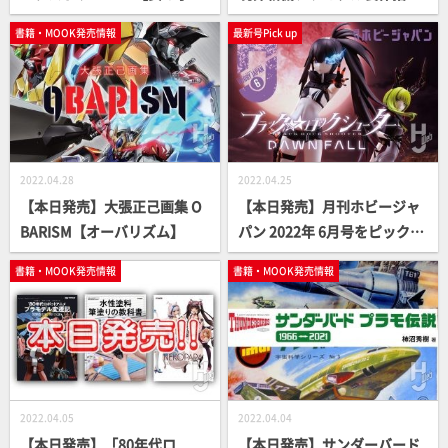
ラモ】
書【模型オリジナル作例製作
書籍・MOOK発売情報
最新号Pick up
法】
2022.04.28
2022.04.25
【本日発売】大張正己画集 O
【本日発売】月刊ホビージャ
BARISM【オーバリズム】
パン 2022年 6月号をピックア
ップ！
書籍・MOOK発売情報
書籍・MOOK発売情報
2022.04.05
2022.04.04
【本日発売】「80年代ロ
【本日発売】サンダーバード