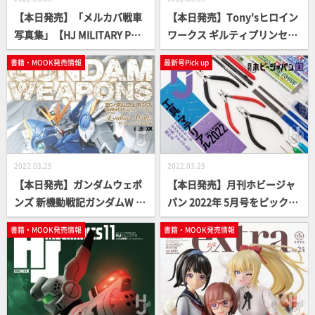
【本日発売】「メルカバ戦車
【本日発売】Tony'sヒロイン
写真集」【HJ MILITARY PHO
ワークス ギルティプリンセス
TO ALBUM】
編 【プラパーツ＆デカール付
書籍・MOOK発売情報
最新号Pick up
き】
2022.03.25
2022.03.25
【本日発売】ガンダムウェポ
【本日発売】月刊ホビージャ
ンズ 新機動戦記ガンダムW E
パン 2022年 5月号をピックア
ndless Waltz 敗者たちの栄光
ップ！
書籍・MOOK発売情報
書籍・MOOK発売情報
編【ガンダムMOOK】