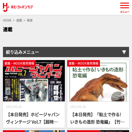
メニュー
HOME
連載
検索
連載
絞り込みメニュー
書籍・MOOK発売情報
書籍・MOOK発売情報
2022.05.31
2022.05.31
【本日発売】ホビージャパン
【本日発売】「粘土で作る!
ヴィンテージ Vol.7【超時空
いきもの造形 恐竜編」【竹内
シリーズ】
しんぜん】