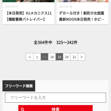
2022.03.17
2022.02.28
【本日発売】HJメカニクス11
デカール付き！創彩少女庭園
【機動警察パトレイバー】
最新MOOK本日発売！ホビー
ジャパンエクストラ Vol.24
全364件中 325～342件
＜
1
…
18
19
20
21
＞
フリーワード検索
検索