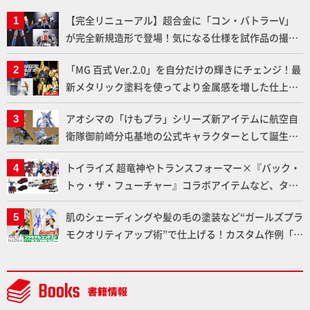
【完全リニューアル】超合金に「コン・バトラーV」
が完全新規造形で登場！気になる仕様を試作品の撮り
下ろしでご紹介!!さらに「大鉄人17」＆「ワンエイ
「MG 百式 Ver.2.0」を自分だけの輝きにチェンジ！最
ト」セット情報もお届け！【超合金の魂】
新メタリック塗料を使ってより金属感を増した仕上が
りに!!【試し読み】
アオシマの「けもプラ」シリーズ新アイテムに航空自
衛隊御前崎分屯基地の公式キャラクターとして誕生し
た「おまねこ」が着任！けもプラ公式サイト限定版と
トイライズ 超竜神やトランスフォーマー×『バック・
通常版の2ラインで発売！
トゥ・ザ・フューチャー』コラボアイテムなど、タカ
ラトミーの注目アイテムをチェック!!【タカラトミー
肌のシェーディングや髪の毛の塗装など“ガールズプラ
NEWITEM】
モクオリティアップ術”で仕上げる！カスタム作例「白
騎士ソフィエラ」が完成！【「アルカナディアプラモ
デルコンテスト」～8月17日（月）11:59まで応募受付
中】