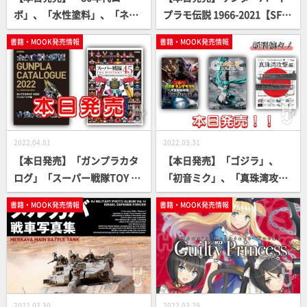
ボ」、「水性塗料」、「ネコ
プラモ伝説 1966-2021【SF人
ぱら」書籍続々登場！【プラ
形劇の金字塔】
書籍・MOOK発売情報
書籍・MOOK発売情報
モからフィギュアまで】
2022.04.01
2022.03.31
【本日発売】「ガンプラカタ
【本日発売】「ゴジラ」、
ログ」「スーパー戦隊TOY HI
「初音ミク」、「真珠湾攻
STORY」【資料に最適！】
撃」書籍続々登場！【フィギ
書籍・MOOK発売情報
書籍・MOOK発売情報
ュアからスケールまで】
2022.03.30
2022.03.29