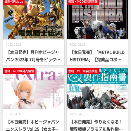
最新号Pick up
書籍・MOOK発売情報
2022.05.25
2022.05.16
【本日発売】月刊ホビージャ
【本日発売】「METAL BUILD
パン 2022年 7月号をピックア
HISTORIA」【完成品ロボッ
ップ！
トトイ】
書籍・MOOK発売情報
書籍・MOOK発売情報
2022.04.30
2022.04.28
【本日発売】ホビージャパン
【本日発売】作りたくなる！
エクストラ Vol.25【女の子プ
境界戦機プラモデル製作指南