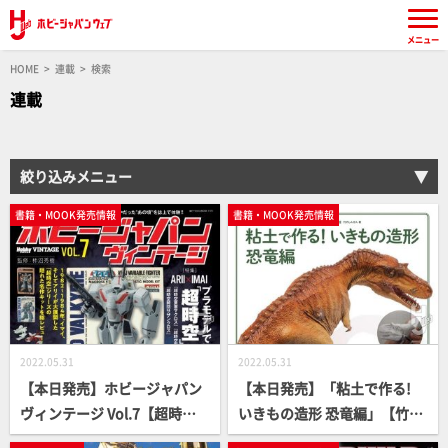
メニュー
HOME
連載
検索
連載
絞り込みメニュー
書籍・MOOK発売情報
書籍・MOOK発売情報
2022.05.31
2022.05.31
【本日発売】ホビージャパン
【本日発売】「粘土で作る!
ヴィンテージ Vol.7【超時空
いきもの造形 恐竜編」【竹内
シリーズ】
しんぜん】