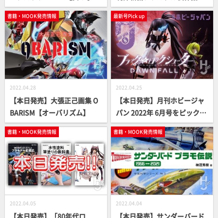
ラモ】
書【模型オリジナル作例製作
書籍・MOOK発売情報
最新号Pick up
法】
2022.04.28
2022.04.25
【本日発売】大張正己画集 O
【本日発売】月刊ホビージャ
BARISM【オーバリズム】
パン 2022年 6月号をピックア
ップ！
書籍・MOOK発売情報
書籍・MOOK発売情報
2022.04.05
2022.04.04
【本日発売】「80年代ロ
【本日発売】サンダーバード