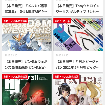
【本日発売】「メルカバ戦車
【本日発売】Tony'sヒロイン
写真集」【HJ MILITARY PHO
ワークス ギルティプリンセス
TO ALBUM】
編 【プラパーツ＆デカール付
書籍・MOOK発売情報
最新号Pick up
き】
2022.03.25
2022.03.25
【本日発売】ガンダムウェポ
【本日発売】月刊ホビージャ
ンズ 新機動戦記ガンダムW E
パン 2022年 5月号をピックア
ndless Waltz 敗者たちの栄光
ップ！
書籍・MOOK発売情報
書籍・MOOK発売情報
編【ガンダムMOOK】