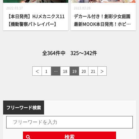
2022.03.17
2022.02.28
【本日発売】HJメカニクス11
デカール付き！創彩少女庭園
【機動警察パトレイバー】
最新MOOK本日発売！ホビー
ジャパンエクストラ Vol.24
全364件中 325～342件
＜
1
…
18
19
20
21
＞
フリーワード検索
検索