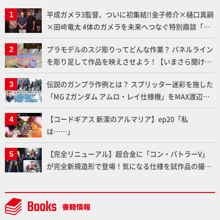
平成ガメラ3監督、ついに初集結!!金子修介×樋口真嗣
×田﨑竜太 4体のガメラを未来へつなぐ特別鼎談「ガ
メラ永久保存化プロジェクト FINAL」
プラモデルのスジ彫りってどんな作業？ パネルライン
を彫り足して作品を映えさせよう！【いまさら聞けな
いプラモデルの基礎：スジ彫りとパネルライン】
伝説のガンプラ作例とは？ スプリッター迷彩を施した
「MG Zガンダム アムロ・レイ仕様機」をMAX渡辺が
ふたたび塗る!!【試し読み】
【コードギアス 新潔のアルマリア】ep20「私
は……」
【完全リニューアル】超合金に「コン・バトラーV」
が完全新規造形で登場！気になる仕様を試作品の撮り
下ろしでご紹介!!さらに「大鉄人17」＆「ワンエイ
ト」セット情報もお届け！【超合金の魂】