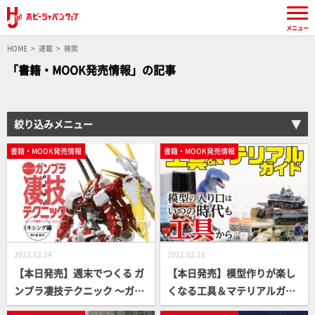
メニュー
HOME
連載
検索
「書籍・MOOK発売情報」の記事
絞り込みメニュー
書籍・MOOK発売情報
書籍・MOOK発売情報
2022.02.24
2022.02.21
【本日発売】週末でつくる ガ
【本日発売】模型作りが楽し
ンプラ凄技テクニック ～ガン
くなる工具＆マテリアルガイ
プラ簡単フィニッシュのスス
ド【月刊工具】