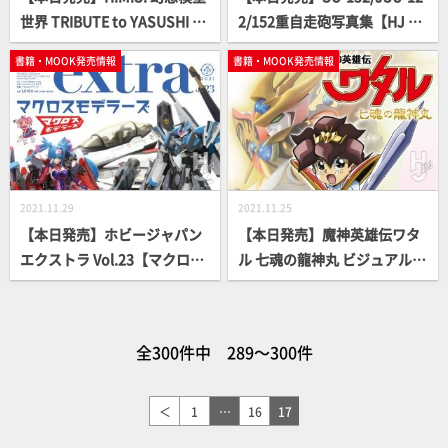
世界 TRIBUTE to YASUSHI NI
2/152重自走砲写真集【HJ MI
RASAWA【立体造形ムック】
LITARY PHOTO ALBUM】
書籍・MOOK発売情報
書籍・MOOK発売情報
2021.11.29
2021.11.25
【本日発売】ホビージャパン
【本日発売】魔神英雄伝ワタ
エクストラ Vol.23【マクロス
ル 七魂の龍神丸 ビジュアル＆
モデラーズ】
ストーリー【特別付録付き】
全300件中 289～300件
＜
1
…
16
17