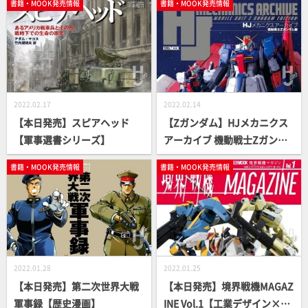
書籍・MOOK発売情報
書籍・MOOK発売情報
メ～ミキシング編【ガンプラ
HowTo MOOK】
2022.02.17
2022.02.14
【本日発売】スピアヘッド
【Zガンダム】HJメカニクス
【軍事選書シリーズ】
アーカイブ 機動戦士Zガンダ
ム編【本日発売】
書籍・MOOK発売情報
書籍・MOOK発売情報
2022.01.28
2022.01.25
【本日発売】第二次世界大戦
【本日発売】境界戦機MAGAZ
軍事録【歴史漫画】
INE Vol.1【工業デザイン×最