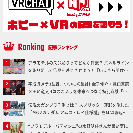
プラモデルのスジ彫りってどんな作業？ パネルライン
を彫り足して作品を映えさせよう！【いまさら聞けな
いプラモデルの基礎：スジ彫りとパネルライン】
平成ガメラ3監督、ついに初集結!!金子修介×樋口真嗣
×田﨑竜太 4体のガメラを未来へつなぐ特別鼎談「ガ
メラ永久保存化プロジェクト FINAL」
伝説のガンプラ作例とは？ スプリッター迷彩を施した
「MG Zガンダム アムロ・レイ仕様機」をMAX渡辺が
ふたたび塗る!!【試し読み】
“プラモデル・パティシエ”の水野明佳さんが暑い夏に