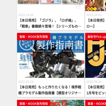
2022.10.04
2022.10.03
【本日発売】「ゴジラ」、「ロボ魂」、
【本日発売】
「戦車」書籍続々登場！【シリーズもの多
ロー】
数】
書籍・MOOK発売情報
最新号Pick u
2022.09.28
2022.09.24
【本日発売】もっと作りたくなる！境界戦
【本日発売】月
機プラモデル製作指南書【模型オリジナル
1月号をピッ
作例製作法】
書籍・MOOK発売情報
書籍・MOOK