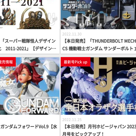
2022.11.30
】「スーパー戦隊怪人デザイン
【本日発売】「THUNDERBOLT MECH
 2011-2021」【デザイン画
CS 機動戦士ガンダム サンダーボルト 
作品集 side IO」【第1弾】
発売情報
最新号Pick up
2022.11.25
ガンダムフォワードVol.9【水
【本日発売】月刊ホビージャパン 2023
月号をピックアップ！