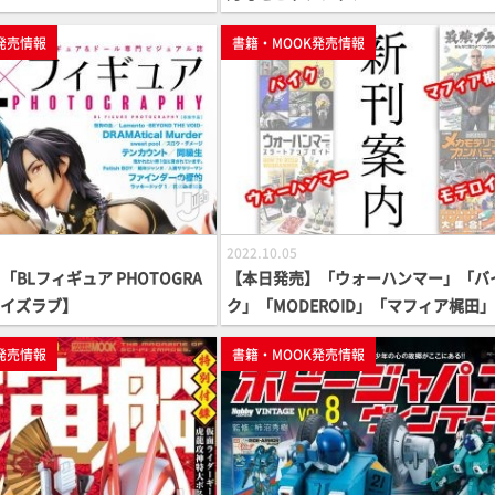
発売情報
書籍・MOOK発売情報
2022.10.05
BLフィギュア PHOTOGRA
【本日発売】「ウォーハンマー」「バ
ーイズラブ】
ク」「MODEROID」「マフィア梶田」!
逃し厳禁な書籍が続々登場！
発売情報
書籍・MOOK発売情報