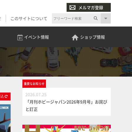
メルマガ登録
せ
このサイトについて
イベント
情報
ショップ
情報
重要な
お知らせ
2026.07.25
絞
込
「月刊ホビージャパン2026年9月号」お詫び
と訂正