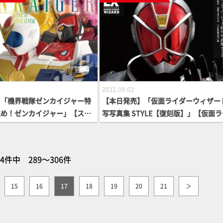
2022.09.02
】「機界戦隊ゼンカイジャー特
【本日発売】「仮面ライダーウィザー
進め！ゼンカイジャー」【スー
写写真集 STYLE【復刻版】」【仮面
ー】
64件中 289～306件
15
16
17
18
19
20
21
＞