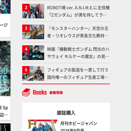
「Mr.カラー」やツールメーカー
ROBOT魂 ver. A.N.I.M.E.に主役機
である「GSIクレオス」が語るラ
「Zガンダム」が満を持してライ
ッカー塗料の未来とは？
ンナップ！ウェイブライダーへの
ージ
『モンスターハンター』天空の王
変形、劇中どおりのプロポーショ
者・リオレウスが青島文化教材社
ンを再現【機動戦士Zガンダム】
「PLAfig.」にラインナップ！原
映画『機動戦士ガンダム 閃光のハ
型・蟹蟲修造氏の彩色作例で超ハ
サウェイ キルケーの魔女』の見放
イディテールかつ躍動感に満ちた
題配信が8月31日（月）よりスタ
造形をチェック
フィギュアの製造を一貫して行う
ート！Prime Videoで国内独占配
国内唯一のフィギュア生産工場グ
信
ッドスマイルカンパニーの楽月・
望月工場に突撃！谷本工場長への
インタビューと『PLAMAX AAAヴ
ンダー』の続報も！
E Sp
雑誌購入
月刊ホビージャパン
2026年9月号