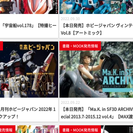
2022.09.30
「宇宙船vol.178」【特撮ヒー
【本日発売】ホビージャパン ヴィンテ
Vol.8【アートミック】
p
書籍・MOOK発売情報
2022.09.22
刊ホビージャパン 2022年 1
【本日発売】「Ma.K. in SF3D ARCHIV
クアップ！
ecial 2013.7-2015.12 vol.4」【MAX渡辺×
横山宏】
発売情報
書籍・MOOK発売情報