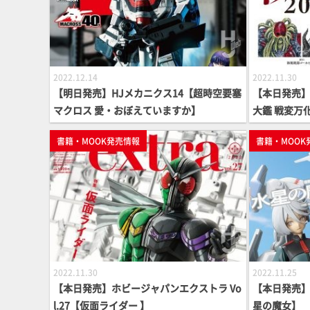
2022.12.14
2022.11.30
【明日発売】HJメカニクス14【超時空要塞
【本日発売
マクロス 愛・おぼえていますか】
大鑑 戦変万化
集】
書籍・MOOK発売情報
書籍・MOOK
2022.11.30
2022.11.25
【本日発売】ホビージャパンエクストラ Vo
【本日発売】
l.27【仮面ライダー 】
星の魔女】