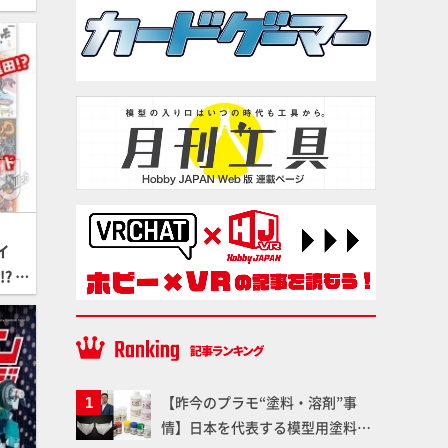
イ
? 見
【昨今のプラモ“塗料・溶剤”事
情】日本を代表する模型用塗料