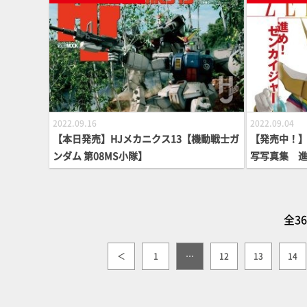
2022.09.16
2022.09.04
【本日発売】HJメカニクス13【機動戦士ガ
【発売中！
ンダム 第08MS小隊】
写写真集 
パー戦隊】
全3
＜
1
…
12
13
14