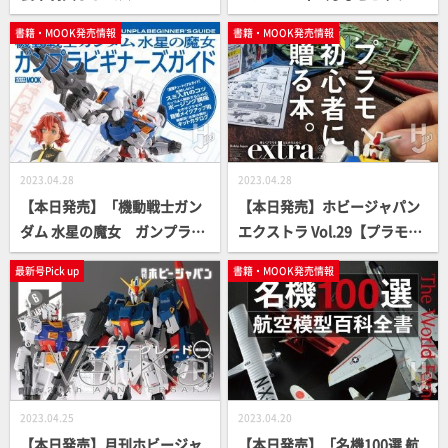
VERSARY SPECIAL」【豪華付
ップ！
書籍・MOOK発売情報
書籍・MOOK発売情報
録つき】
2023.04.28
2023.04.28
【本日発売】「機動戦士ガン
【本日発売】ホビージャパン
ダム 水星の魔女 ガンプラビ
エクストラ Vol.29【プラモ初
ギナーズガイド」【How T
心者 】
最新号Pick up
書籍・MOOK発売情報
o】
2023.04.25
2023.04.20
【本日発売】月刊ホビージャ
【本日発売】「名機100選 航