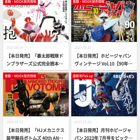
書籍・MOOK発売情報
書籍・MOOK発売情報
2023.06.19
2023.05.31
【本日発売】「暴太郎戦隊ド
【本日発売】ホビージャパン
ンブラザーズ公式完全読本」
ヴィンテージ Vol.10【90年
【スーパー戦隊】
代】
書籍・MOOK発売情報
最新号Pick up
2023.05.31
2023.05.25
【本日発売】「HJメカニクス
【本日発売】月刊ホビージャ
装甲騎兵ボトムズ 40th ANNI
パン 2023年 7月号をピックア