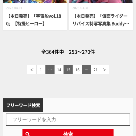
2023.04.01
2023.03.31
【本日発売】「宇宙船vol.18
【本日発売】「仮面ライダー
0」【特撮ヒーロー】
リバイス特写写真集 Buddy U
p！」【仮面ライダー】
全364件中 253～270件
＜
1
…
14
15
16
…
21
＞
フリーワード検索
検索