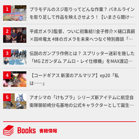
プラモデルのスジ彫りってどんな作業？ パネルライン
を彫り足して作品を映えさせよう！【いまさら聞けな
いプラモデルの基礎：スジ彫りとパネルライン】
平成ガメラ3監督、ついに初集結!!金子修介×樋口真嗣
×田﨑竜太 4体のガメラを未来へつなぐ特別鼎談「ガ
メラ永久保存化プロジェクト FINAL」
伝説のガンプラ作例とは？ スプリッター迷彩を施した
「MG Zガンダム アムロ・レイ仕様機」をMAX渡辺が
ふたたび塗る!!【試し読み】
【コードギアス 新潔のアルマリア】ep20「私
は……」
アオシマの「けもプラ」シリーズ新アイテムに航空自
衛隊御前崎分屯基地の公式キャラクターとして誕生し
た「おまねこ」が着任！けもプラ公式サイト限定版と
通常版の2ラインで発売！