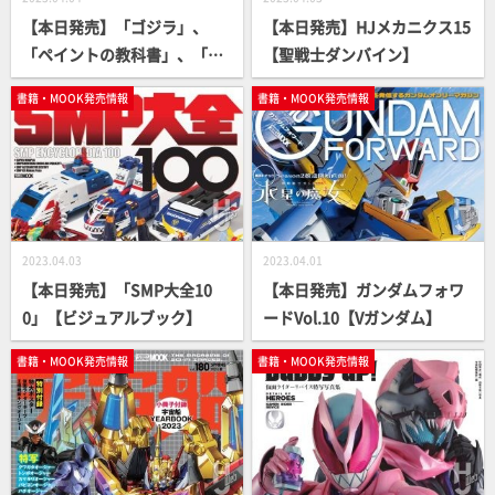
【本日発売】「ゴジラ」、
【本日発売】HJメカニクス15
「ペイントの教科書」、「ア
【聖戦士ダンバイン】
ズールレーン」書籍続々登
書籍・MOOK発売情報
書籍・MOOK発売情報
場！
2023.04.03
2023.04.01
【本日発売】「SMP大全10
【本日発売】ガンダムフォワ
0」【ビジュアルブック】
ードVol.10【Vガンダム】
書籍・MOOK発売情報
書籍・MOOK発売情報