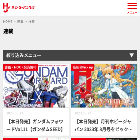
メニュー
HOME
連載
検索
連載
絞り込みメニュー
書籍・MOOK発売情報
最新号Pick up
2023.06.23
2023.06.23
【本日発売】ガンダムフォワ
【本日発売】月刊ホビージャ
ードVol.11【ガンダムSEED】
パン 2023年 8月号をピックア
ップ！