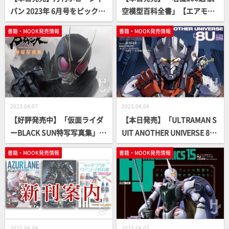
パン 2023年 6月号をピックア
空模型百科全書」【エアモデ
ップ！
ル】
書籍・MOOK発売情報
書籍・MOOK発売情報
2023.04.07
2023.04.04
【好評発売中】「仮面ライダ
【本日発売】「ULTRAMAN S
ーBLACK SUN特写写真集」
UIT ANOTHER UNIVERSE 8U
【仮面ライダー】
編」【小説】
書籍・MOOK発売情報
書籍・MOOK発売情報
2023.04.04
2023.04.03