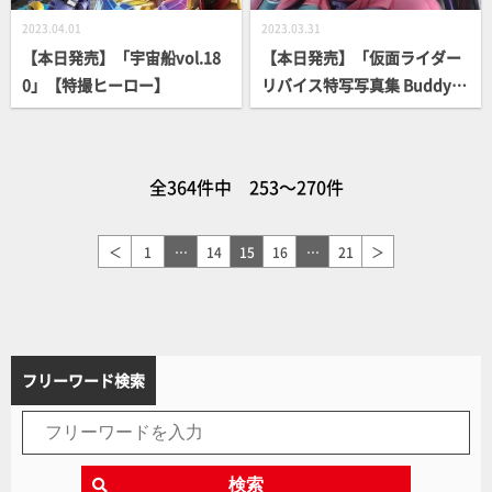
2023.04.01
2023.03.31
【本日発売】「宇宙船vol.18
【本日発売】「仮面ライダー
0」【特撮ヒーロー】
リバイス特写写真集 Buddy U
p！」【仮面ライダー】
全364件中 253～270件
＜
1
…
14
15
16
…
21
＞
フリーワード検索
検索