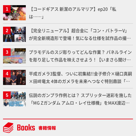
【コードギアス 新潔のアルマリア】ep20「私
は……」
【完全リニューアル】超合金に「コン・バトラーV」
が完全新規造形で登場！気になる仕様を試作品の撮り
下ろしでご紹介!!さらに「大鉄人17」＆「ワンエイ
プラモデルのスジ彫りってどんな作業？ パネルライン
ト」セット情報もお届け！【超合金の魂】
を彫り足して作品を映えさせよう！【いまさら聞けな
いプラモデルの基礎：スジ彫りとパネルライン】
平成ガメラ3監督、ついに初集結!!金子修介×樋口真嗣
×田﨑竜太 4体のガメラを未来へつなぐ特別鼎談「ガ
メラ永久保存化プロジェクト FINAL」
伝説のガンプラ作例とは？ スプリッター迷彩を施した
「MG Zガンダム アムロ・レイ仕様機」をMAX渡辺が
ふたたび塗る!!【試し読み】