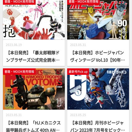
書籍・MOOK発売情報
書籍・MOOK発売情報
2023.06.19
2023.05.31
【本日発売】「暴太郎戦隊ド
【本日発売】ホビージャパン
ンブラザーズ公式完全読本」
ヴィンテージ Vol.10【90年
【スーパー戦隊】
代】
書籍・MOOK発売情報
最新号Pick up
2023.05.31
2023.05.25
【本日発売】「HJメカニクス
【本日発売】月刊ホビージャ
装甲騎兵ボトムズ 40th ANNI
パン 2023年 7月号をピックア