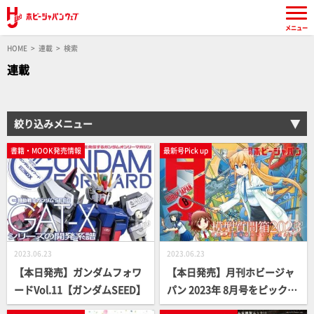
メニュー
HOME
連載
検索
連載
絞り込みメニュー
書籍・MOOK発売情報
最新号Pick up
2023.06.23
2023.06.23
【本日発売】ガンダムフォワ
【本日発売】月刊ホビージャ
ードVol.11【ガンダムSEED】
パン 2023年 8月号をピックア
ップ！