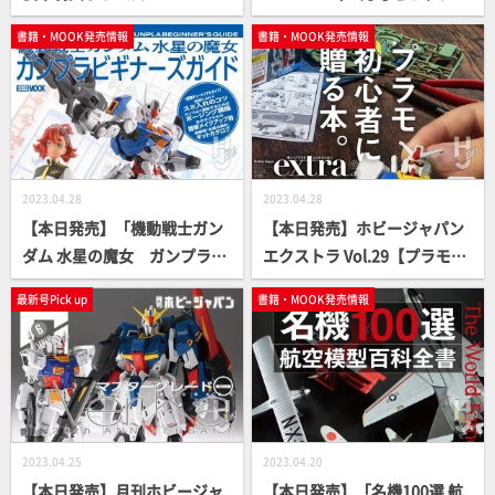
VERSARY SPECIAL」【豪華付
ップ！
書籍・MOOK発売情報
書籍・MOOK発売情報
録つき】
2023.04.28
2023.04.28
【本日発売】「機動戦士ガン
【本日発売】ホビージャパン
ダム 水星の魔女 ガンプラビ
エクストラ Vol.29【プラモ初
ギナーズガイド」【How T
心者 】
最新号Pick up
書籍・MOOK発売情報
o】
2023.04.25
2023.04.20
【本日発売】月刊ホビージャ
【本日発売】「名機100選 航