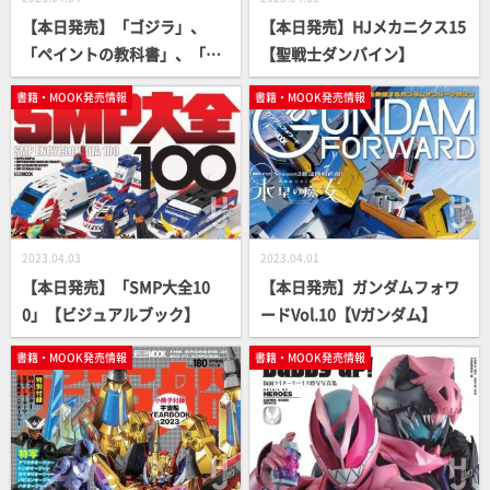
【本日発売】「ゴジラ」、
【本日発売】HJメカニクス15
「ペイントの教科書」、「ア
【聖戦士ダンバイン】
ズールレーン」書籍続々登
書籍・MOOK発売情報
書籍・MOOK発売情報
場！
2023.04.03
2023.04.01
【本日発売】「SMP大全10
【本日発売】ガンダムフォワ
0」【ビジュアルブック】
ードVol.10【Vガンダム】
書籍・MOOK発売情報
書籍・MOOK発売情報