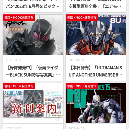
パン 2023年 6月号をピックア
空模型百科全書」【エアモデ
ップ！
ル】
書籍・MOOK発売情報
書籍・MOOK発売情報
2023.04.07
2023.04.04
【好評発売中】「仮面ライダ
【本日発売】「ULTRAMAN S
ーBLACK SUN特写写真集」
UIT ANOTHER UNIVERSE 8U
【仮面ライダー】
編」【小説】
書籍・MOOK発売情報
書籍・MOOK発売情報
2023.04.04
2023.04.03