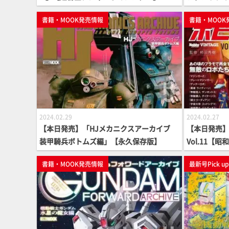
ン、フンメル」【
書籍・MOOK発売情報
書籍・MOOK
BUM】
2024.02.29
2024.02.27
【本日発売】「HJメカニクスアーカイブ
【本日発売】
装甲騎兵ボトムズ編」【永久保存版】
Vol.11【
書籍・MOOK発売情報
最新号Pick u