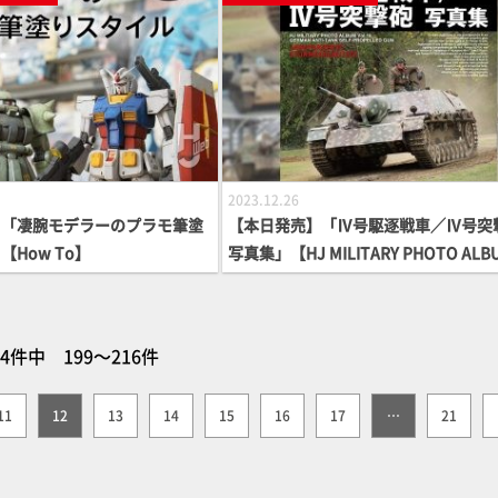
2023.12.26
】「凄腕モデラーのプラモ筆塗
【本日発売】「Ⅳ号駆逐戦車／Ⅳ号突
How To】
写真集」【HJ MILITARY PHOTO AL
64件中 199～216件
11
12
13
14
15
16
17
…
21