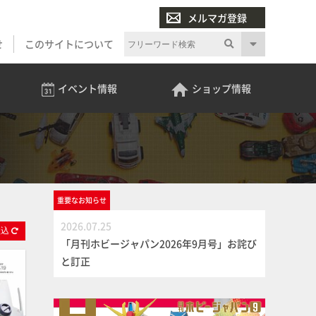
メルマガ登録
せ
このサイトについて
イベント
情報
ショップ
情報
重要な
お知らせ
2026.07.25
絞
込
「月刊ホビージャパン2026年9月号」お詫び
と訂正