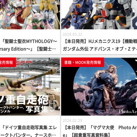
2024.03.22
「聖闘士聖衣MYTHOLOGY～
【本日発売】HJメカニクス19【機動戦
versary Edition～」【聖闘士星
ガンダム外伝 アドバンス・オブ・Z テ
ーンズの旗のもとに】
発売情報
書籍・MOOK発売情報
2024.02.29
「ドイツ重自走砲写真集 エレ
【本日発売】「マグマ大使 Photo Arc
ヤークトパンター、ナースホル
e」【超貴重写真資料集】