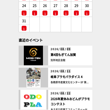
24
25
26
27
28
29
30
1
1
1
1
1
1
1
31
1
直近のイベント
2026/
08
/
09
第4回もぎてん加賀
別所地区会館
2026/
08
/
11
岐阜プラモパラダイス 4
各務原市産業文化センター 8F 第...
2026/
08
/
22
2026年夏休みおどんがプラモ
コンテスト
あさぎり町商工コミュニティーセ...