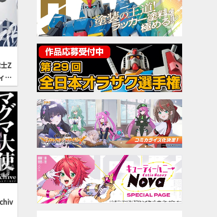
士Z
ィタ
hiv