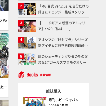
造形で登場！気になる仕様を試作
「MG 百式 Ver.2.0」を自分だけの
品の撮り下ろしでご紹介!!さらに
輝きにチェンジ！最新メタリック
「大鉄人17」＆「ワンエイト」セ
塗料を使ってより金属感を増した
ット情報もお届け！【超合金の
 Vo
【コードギアス 新潔のアルマリ
仕上がりに!!【試し読み】
魂】
ア】ep20「私は……」
アオシマの「けもプラ」シリーズ
新アイテムに航空自衛隊御前崎分
屯基地の公式キャラクターとして
肌のシェーディングや髪の毛の塗
誕生した「おまねこ」が着任！け
装など“ガールズプラモクオリテ
もプラ公式サイト限定版と通常版
ィアップ術”で仕上げる！カスタ
の2ラインで発売！
ム作例「白騎士ソフィエラ」が完
成！【「アルカナディアプラモデ
ルコンテスト」～8月17日（月）
撮ヒー
雑誌購入
11:59まで応募受付中】
月刊ホビージャパン
2026年9月号