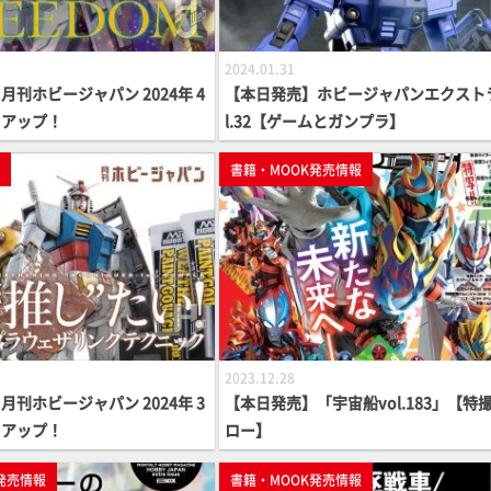
2024.01.31
刊ホビージャパン 2024年 4
【本日発売】ホビージャパンエクストラ
クアップ！
l.32【ゲームとガンプラ】
p
書籍・MOOK発売情報
2023.12.28
刊ホビージャパン 2024年 3
【本日発売】「宇宙船vol.183」【特
クアップ！
ロー】
発売情報
書籍・MOOK発売情報