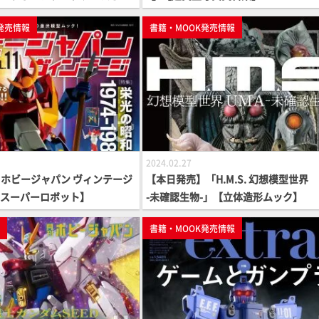
HJ MILITARY PHOTO AL
発売情報
書籍・MOOK発売情報
2024.02.27
ホビージャパン ヴィンテージ
【本日発売】「H.M.S. 幻想模型世界 
昭和スーパーロボット】
-未確認生物-」【立体造形ムック】
p
書籍・MOOK発売情報