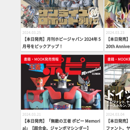
2024.03.25
2024.03.23
【本日発売】月刊ホビージャパン 2024年 5
【本日発売】
月号をピックアップ！
20th Anni
矢】
書籍・MOOK発売情報
書籍・MOOK
2024.03.21
2024.03.04
【本日発売】「無敵の王者 ポピー Memori
【本日発売】
al」【超合金、ジャンボマシンダー】
ファント、