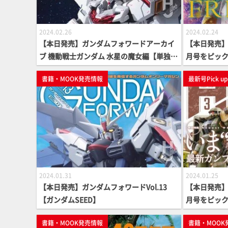
2024.02.26
2024.02.24
【本日発売】ガンダムフォワードアーカイ
【本日発売】月
ブ 機動戦士ガンダム 水星の魔女編【単独単
月号をピッ
行本】
書籍・MOOK発売情報
最新号Pick u
2024.01.31
2024.01.25
【本日発売】ガンダムフォワードVol.13
【本日発売】月
【ガンダムSEED】
月号をピッ
書籍・MOOK発売情報
書籍・MOOK