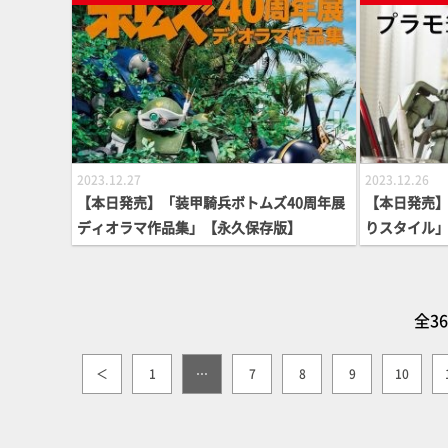
2023.12.27
2023.12.26
【本日発売】「装甲騎兵ボトムズ40周年展
【本日発売
ディオラマ作品集」【永久保存版】
りスタイル」【
全3
＜
1
…
7
8
9
10