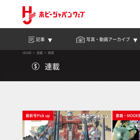
記事
写真・動画
アーカイブ
HOME
連載
検索
連載
最新号Pick up
書籍・MOOK