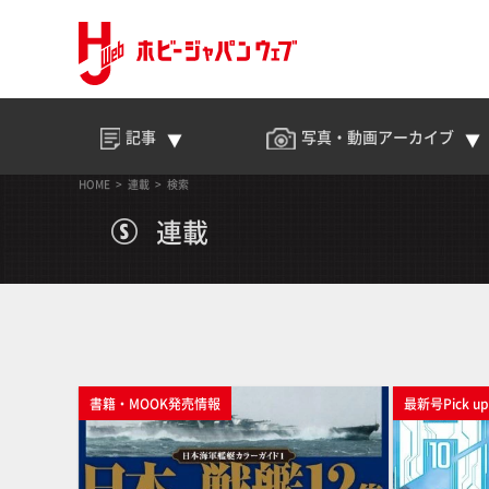
記事
写真・動画
アーカイブ
HOME
連載
検索
連載
書籍・MOOK発売情報
最新号Pick u