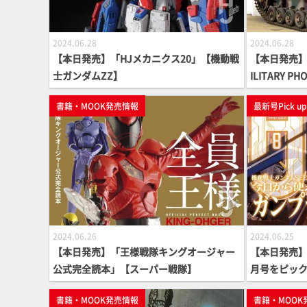
2024.06.28
2024.06.28
【本日発売】「HJメカニクス20」【機動戦
【本日発売】「
士ガンダムZZ】
ILITARY P
書籍・MOOK発売情報
最新号Pick u
2024.06.26
2024.06.25
【本日発売】「王様戦隊キングオージャー
【本日発売】月
公式完全読本」【スーパー戦隊】
月号をピッ
書籍・MOOK発売情報
書籍・MOOK