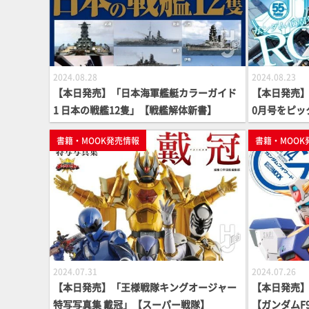
2024.08.28
2024.08.23
【本日発売】「日本海軍艦艇カラーガイド
【本日発売】月
1 日本の戦艦12隻」【戦艦解体新書】
0月号をピッ
書籍・MOOK発売情報
書籍・MOOK
2024.07.31
2024.07.26
【本日発売】「王様戦隊キングオージャー
【本日発売】
特写写真集 戴冠」【スーパー戦隊】
【ガンダムF