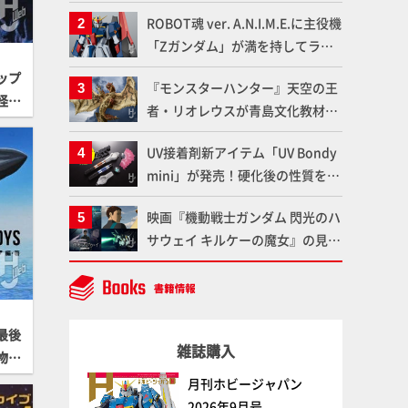
「Mr.カラー」やツールメーカー
ROBOT魂 ver. A.N.I.M.E.に主役機
である「GSIクレオス」が語るラ
「Zガンダム」が満を持してライ
ッカー塗料の未来とは？
ンナップ！ウェイブライダーへの
ップ
『モンスターハンター』天空の王
変形、劇中どおりのプロポーショ
怪談
者・リオレウスが青島文化教材社
ンを再現【機動戦士Zガンダム】
「PLAfig.」にラインナップ！原
UV接着剤新アイテム「UV Bondy
型・蟹蟲修造氏の彩色作例で超ハ
mini」が発売！硬化後の性質を活
イディテールかつ躍動感に満ちた
かしてクリアーパーツへの加工や
造形をチェック
映画『機動戦士ガンダム 閃光のハ
エフェクト仕上げに活用してみよ
サウェイ キルケーの魔女』の見放
う！【月刊工具】
題配信が8月31日（月）よりスタ
ート！Prime Videoで国内独占配
信
最後
雑誌購入
物
月刊ホビージャパン
2026年9月号