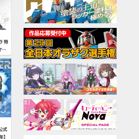
 特
マプ
公式
年】