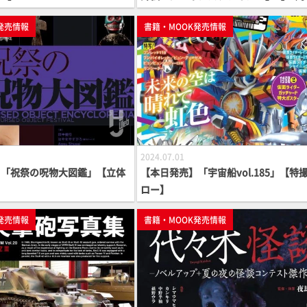
発売情報
書籍・MOOK発売情報
2024.07.01
】「祝祭の呪物大図鑑」【立体
【本日発売】「宇宙船vol.185」【特
】
ロー】
発売情報
書籍・MOOK発売情報