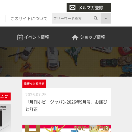
メルマガ登録
せ
このサイトについて
イベント
情報
ショップ
情報
重要な
お知らせ
2026.07.25
絞
込
「月刊ホビージャパン2026年9月号」お詫び
と訂正