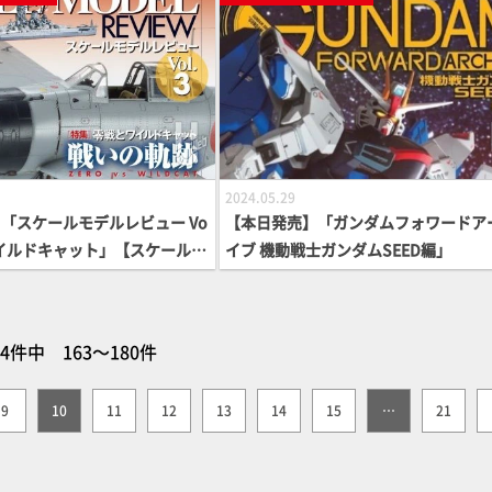
2024.05.29
「スケールモデルレビュー Vo
【本日発売】「ガンダムフォワードア
とワイルドキャット」【スケールモ
イブ 機動戦士ガンダムSEED編」
64件中 163～180件
9
10
11
12
13
14
15
…
21