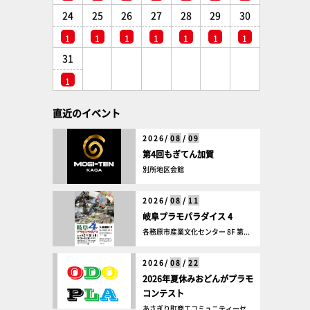
24
25
26
27
28
29
30
1
1
1
1
1
1
1
31
1
直近のイベント
2026/
08
/
09
第4回もぎてん加賀
別所地区会館
2026/
08
/
11
岐阜プラモパラダイス 4
各務原市産業文化センター 8F 第...
2026/
08
/
22
2026年夏休みおどんがプラモ
コンテスト
あさぎり町商工コミュニティーセ...