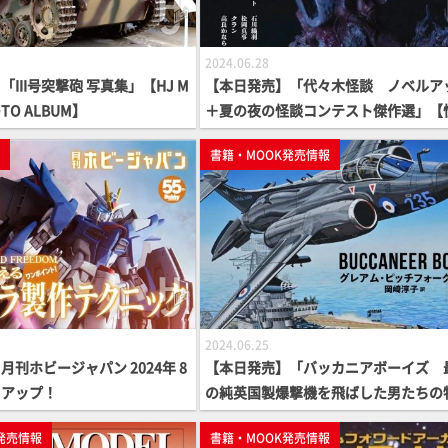
2024.06.28
III号突撃砲 写真集」【HJ M
【本日発売】「代々木怪談 ノベルア
HOTO ALBUM】
＋夏の夜の怪談コンテスト傑作選」【
アンソロジー】
p
書籍・MOOK発売情報
2024.06.25
刊ホビージャパン 2024年 8
【本日発売】「バッカニアボーイズ 
クアップ！
の純英国製爆撃機を飛ばした男たちの
語」【軍事選書シリーズ】
発売情報
書籍・MOOK発売情報