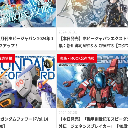
2024.07.31
刊ホビージャパン 2024年 1
【本日発売】ホビージャパンエクストラ
クアップ！
集：新川洋司ARTS ＆ CRAFTS【コジ
ロダクション】
発売情報
書籍・MOOK発売情報
2024.07.26
ガンダムフォワードVol.14
【本日発売】「機甲創世記モスピーダ
90】
外伝 ジェネシスブレイカー」【40周