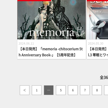
2024.06.11
2024.05.30
【本日発売】「memoria -chitocerium 5t
【本日発売】
h Anniversary Book-」【5周年記念】
l.3 零戦
デル】
全3
＜
1
…
5
6
7
8