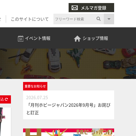
メルマガ登録
せ
このサイトについて
イベント
情報
ショップ
情報
重要な
お知らせ
2026.07.25
絞
込
「月刊ホビージャパン2026年9月号」お詫び
と訂正