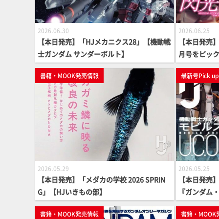
2026.06.30
2026.06.25
【本日発売】「HJメカニクス28」【機動戦
【本日発売】月
士ガンダム サンダーボルト】
月号をピッ
書籍・MOOK発売情報
最新号Pick u
2026.05.29
2026.05.25
【本日発売】「メダカの学校 2026 SPRIN
【本日発売】
G」【HJいきもの部】
『ガンダム・セ
8年～008
書籍・MOOK発売情報
書籍・MOOK
ホビージャパ