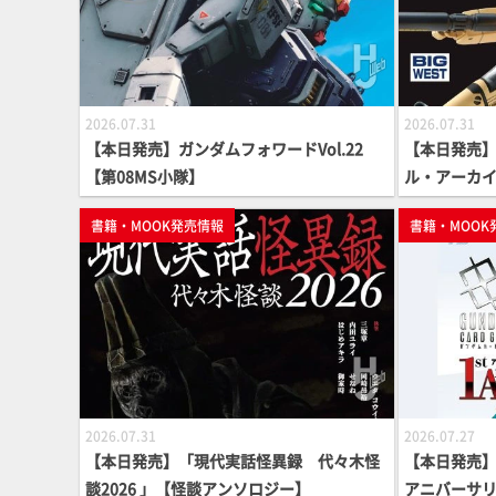
2026.07.31
2026.07.31
【本日発売】ガンダムフォワードVol.22
【本日発売
【第08MS小隊】
ル・アーカイブ
ズ】
書籍・MOOK発売情報
書籍・MOOK
2026.07.31
2026.07.27
【本日発売】「現代実話怪異録 代々木怪
【本日発売】
談2026 」【怪談アンソロジー】
アニバーサリ