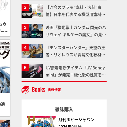
ンナップ！ウェイブライダーへの
【昨今のプラモ“塗料・溶剤”事
変形、劇中どおりのプロポーショ
情】日本を代表する模型用塗料
ンを再現【機動戦士Zガンダム】
「Mr.カラー」やツールメーカー
ュウ
映画『機動戦士ガンダム 閃光のハ
である「GSIクレオス」が語るラ
パー戦
サウェイ キルケーの魔女』の見放
ッカー塗料の未来とは？
題配信が8月31日（月）よりスタ
『モンスターハンター』天空の王
ート！Prime Videoで国内独占配
者・リオレウスが青島文化教材社
信
「PLAfig.」にラインナップ！原
UV接着剤新アイテム「UV Bondy
型・蟹蟲修造氏の彩色作例で超ハ
mini」が発売！硬化後の性質を活
イディテールかつ躍動感に満ちた
かしてクリアーパーツへの加工や
造形をチェック
エフェクト仕上げに活用してみよ
う！【月刊工具】
快適
雑誌購入
月刊ホビージャパン
2026年9月号