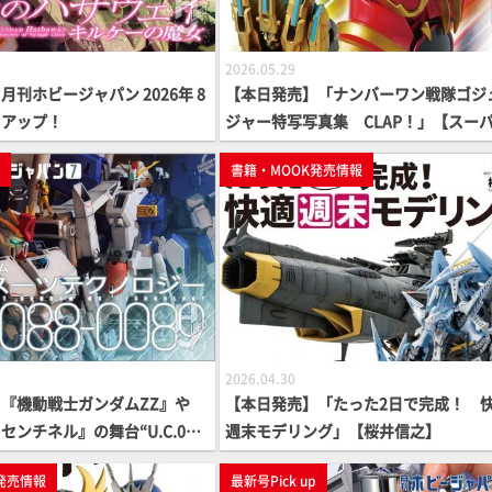
2026.05.29
刊ホビージャパン 2026年 8
【本日発売】「ナンバーワン戦隊ゴジ
クアップ！
ジャー特写写真集 CLAP！」【スー
隊】
p
書籍・MOOK発売情報
2026.04.30
『機動戦士ガンダムZZ』や
【本日発売】「たった2日で完成！ 
ンチネル』の舞台“U.C.008
週末モデリング」【桜井信之】
9年”のガンプラ作例特集！「月刊
発売情報
最新号Pick up
ン2026年7月号」の内容をピ