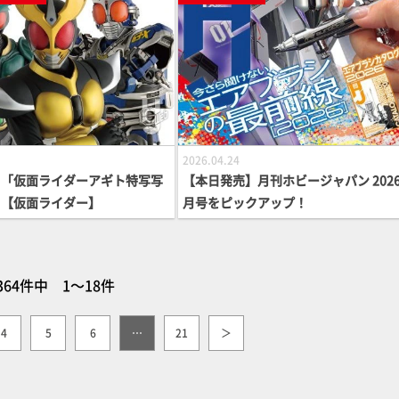
してご紹介
2026.04.24
】「仮面ライダーアギト特写写
【本日発売】月刊ホビージャパン 2026
」【仮面ライダー】
月号をピックアップ！
364件中 1～18件
4
5
6
…
21
＞