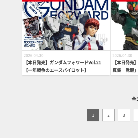
ックアップ
2026.04.30
2026.04.30
【本日発売】ガンダムフォワードVol.21
【本日発売
【一年戦争のエースパイロット】
真集 覚醒
全
1
2
3