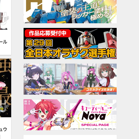
ール
ュウ
】