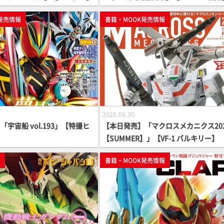
発売情報
書籍・MOOK発売情報
2026.06.30
宇宙船 vol.193」【特撮ヒ
【本日発売】「マクロスメカニクス20
【SUMMER】」【VF-1 バルキリー】
p
書籍・MOOK発売情報