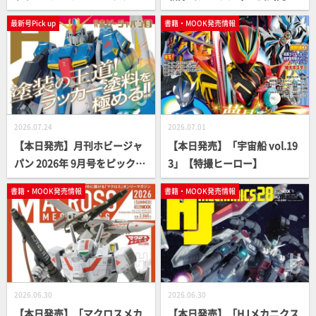
アーカイブ」【ガンダム】
読本」【スーパー戦隊】
最新号Pick up
書籍・MOOK発売情報
2026.07.24
2026.07.01
【本日発売】月刊ホビージャ
【本日発売】「宇宙船 vol.19
パン 2026年 9月号をピックア
3」【特撮ヒーロー】
ップ！
書籍・MOOK発売情報
書籍・MOOK発売情報
2026.06.30
2026.06.30
【本日発売】「マクロスメカ
【本日発売】「HJメカニクス