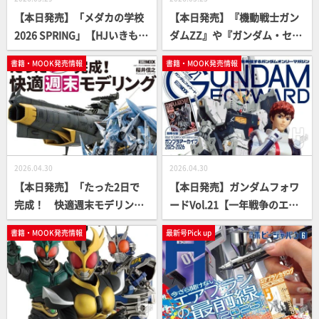
【本日発売】「メダカの学校
【本日発売】『機動戦士ガン
2026 SPRING」【HJいきもの
ダムZZ』や『ガンダム・セン
部】
チネル』の舞台“U.C.0088年
書籍・MOOK発売情報
書籍・MOOK発売情報
～0089年”のガンプラ作例特
集！「月刊ホビージャパン20
26年7月号」の内容をピック
アップしてご紹介
2026.04.30
2026.04.30
【本日発売】「たった2日で
【本日発売】ガンダムフォワ
完成！ 快適週末モデリン
ードVol.21【一年戦争のエー
グ」【桜井信之】
スパイロット】
書籍・MOOK発売情報
最新号Pick up