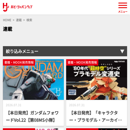
メニュー
HOME
連載
検索
連載
絞り込みメニュー
書籍・MOOK発売情報
書籍・MOOK発売情報
2026.07.31
2026.07.31
【本日発売】ガンダムフォワ
【本日発売】「キャラクタ
ードVol.22【第08MS小隊】
ー・プラモデル・アーカイブ
Vol.002」【超時空シリーズ】