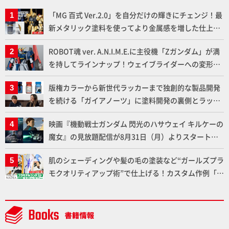
「MG 百式 Ver.2.0」を自分だけの輝きにチェンジ！最
新メタリック塗料を使ってより金属感を増した仕上が
りに!!【試し読み】
ROBOT魂 ver. A.N.I.M.E.に主役機「Zガンダム」が満
を持してラインナップ！ウェイブライダーへの変形、
劇中どおりのプロポーションを再現【機動戦士Zガン
版権カラーから新世代ラッカーまで独創的な製品開発
ダム】
を続ける「ガイアノーツ」に塗料開発の裏側とラッカ
ー塗料の未来についてインタビュー！
映画『機動戦士ガンダム 閃光のハサウェイ キルケーの
魔女』の見放題配信が8月31日（月）よりスタート！
Prime Videoで国内独占配信
肌のシェーディングや髪の毛の塗装など“ガールズプラ
モクオリティアップ術”で仕上げる！カスタム作例「白
騎士ソフィエラ」が完成！【「アルカナディアプラモ
デルコンテスト」～8月17日（月）11:59まで応募受付
中】