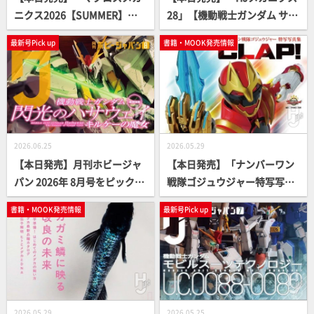
ニクス2026【SUMMER】」
28」【機動戦士ガンダム サン
【VF-1 バルキリー】
ダーボルト】
最新号Pick up
書籍・MOOK発売情報
2026.06.25
2026.05.29
【本日発売】月刊ホビージャ
【本日発売】「ナンバーワン
パン 2026年 8月号をピックア
戦隊ゴジュウジャー特写写真
ップ！
集 CLAP！」【スーパー戦
書籍・MOOK発売情報
最新号Pick up
隊】
2026.05.29
2026.05.25