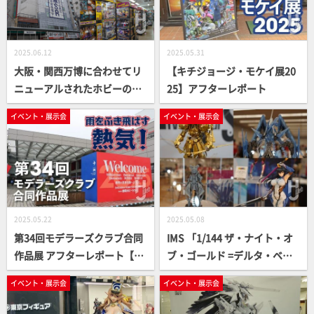
2025.06.12
2025.05.31
大阪・関西万博に合わせてリ
【キチジョージ・モケイ展20
ニューアルされたホビーの新
25】アフターレポート
名所！「ボークス 大阪ショー
イベント・展示会
イベント・展示会
ルーム」に訪れたぞ
2025.05.22
2025.05.08
第34回モデラーズクラブ合同
IMS 「1/144 ザ・ナイト・オ
作品展 アフターレポート【静
ブ・ゴールド =デルタ・ベル
岡ホビーショー2025（一般
ン 3007=」塗装見本が初公
イベント・展示会
イベント・展示会
日）】
開！ VSMS「破烈の人形」成
型色サンプル東京初上陸！ブ