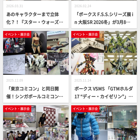
2026.03.31
2026.02.24
あのキャラクターまで立体
「ボークス F.S.S.シリーズ展 i
化？！『スター・ウォーズ』
n 大阪SR 2026冬」が3月8日
アクションフィギュアが勢ぞ
（日）まで開催中！ VSMS
イベント・展示会
イベント・展示会
ろい！「ハズブロストア」が
「カイゼリン」超先行販売や
新三郷に登場
HSGK「アゲハ型GTMモルフ
ォ」先行受付など最新情報を
チェック
2025.12.09
2025.11.14
「東京コミコン」と同日開
ボークス VSMS 「GTMホルダ
催！シンガポールコミコンの
17 “ディー・カイゼリン”」塗
模様を写真でご紹介【SGCC 2
装見本を初公開！発売・予約
イベント・展示会
イベント・展示会
025】
スケジュールなどが明らか
に！ブロッカーズFIORE「ツ
バキ」やSWS「五式戦」など
新作の展示も／ホビーラウン