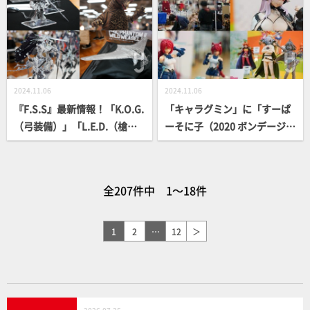
アタワー店で特別展示中
ク』凪 誠士郎 日本代表戦Ve
r.、『忍たま』土井半助など
の商品化が決定【アニメイト
ガールズフェスティバル2024
（AGF2024）／メガハウス】
2024.11.06
2024.11.06
『F.S.S』最新情報！「K.O.G.
「キャラグミン」に「すーぱ
（弓装備）」「L.E.D.（槍装
ーそに子（2020 ボンデージv
備）」が1/144プラキット「I
er.）」や『スレイヤーズ』ア
MS」に！ツァラトウストラ・
メリアが登場！「ブロッカー
アプターブリンガー（単騎仕
ズフィオーレ」最新パーツの
全207件中 1～18件
様）塗装見本なども展示！ S
展示など／ホビーラウンド31
WS「ホルテン（複座
イベントレポート【「ブロッ
型）」、「ゴモラ」巨大ガレ
カーズフィオーレ」「キャラ
1
2
…
12
＞
キも／ホビーラウンド31イベ
グミン」「ワールドミニズ」
ントレポート【『ファイブス
など】
ター物語』「SWS」「オリエ
ントヒーローズ」】