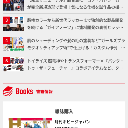
が完全新規造形で登場！気になる仕様を試作品の撮り
下ろしでご紹介!!さらに「大鉄人17」＆「ワンエイ
版権カラーから新世代ラッカーまで独創的な製品開発
ト」セット情報もお届け！【超合金の魂】
を続ける「ガイアノーツ」に塗料開発の裏側とラッカ
ー塗料の未来についてインタビュー！
肌のシェーディングや髪の毛の塗装など“ガールズプラ
モクオリティアップ術”で仕上げる！カスタム作例「白
騎士ソフィエラ」が完成！【「アルカナディアプラモ
トイライズ 超竜神やトランスフォーマー×『バック・
デルコンテスト」～8月17日（月）11:59まで応募受付
トゥ・ザ・フューチャー』コラボアイテムなど、タカ
中】
ラトミーの注目アイテムをチェック!!【タカラトミー
NEWITEM】
雑誌購入
月刊ホビージャパン