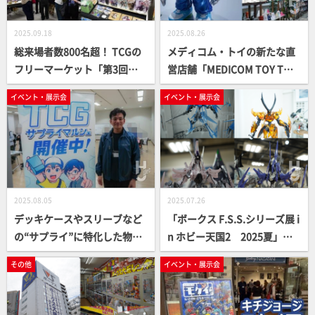
ド33情報まとめ
2025.09.18
2025.08.26
総来場者数800名超！ TCGの
メディコム・トイの新たな直
フリーマーケット「第3回超
営店舗「MEDICOM TOY TOK
カードゲーム市場 in ラジオ会
YO」が渋谷にオープン！店内
イベント・展示会
イベント・展示会
館」アフターフォトレポート
写真レポート
2025.08.05
2025.07.26
デッキケースやスリーブなど
「ボークス F.S.S.シリーズ展 i
の“サプライ”に特化した物販
n ホビー天国2 2025夏」が8
イベント「TCGサプライマル
月17日（日）まで開催中！ 最
その他
イベント・展示会
シェ」をレポート！【カード
新会場レポート【ファイブス
の鎧】
ター物語】