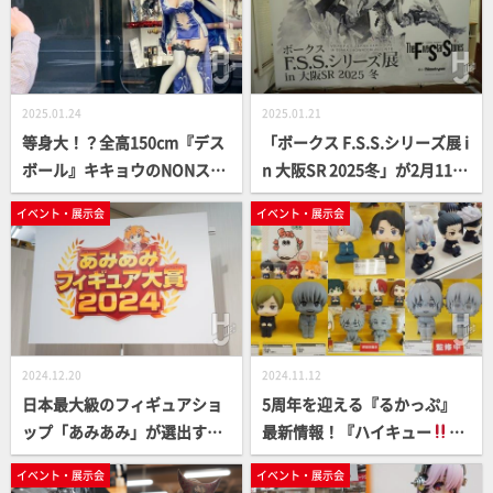
ロッカーズFIORE「侍型」原
型、『スレイヤーズ』リナ胸
像ガレキなど最新製品情報が
目白押し！／ホビーラウンド
2025.01.24
2025.01.21
32イベントレポート【ボーク
等身大！？全高150cm『デス
「ボークス F.S.S.シリーズ展 i
ス】
ボール』キキョウのNONスケ
n 大阪SR 2025冬」が2月11日
ールフィギュアが現在予約受
（火・祝）まで開催中！ 最新
イベント・展示会
イベント・展示会
付中！ワンダーフェスティバ
会場レポート
ル2025[冬]に東京フィギュア
ブースで展示予定！【ダイキ
工業】
2024.12.20
2024.11.12
日本最大級のフィギュアショ
5周年を迎える『るかっぷ』
ップ「あみあみ」が選出する
最新情報！『ハイキュー
』
「あみあみフィギュア大賞20
『ヒロアカ』『銀魂』などの
イベント・展示会
イベント・展示会
24」が決定！秋葉原フィギュ
ジャンプ作品や『ブルーロッ