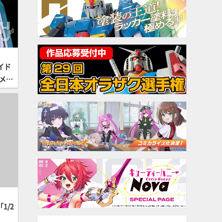
イド
メ
AX
ドバル
が登
1/2