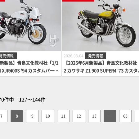
発売情報
2026.03.04
発売情報
月新製品】青島文化教材社「1/1
【2026年6月新製品】青島文化教材社「
M XJR400S '94 カスタムパーツ
2 カワサキ Z1 900 SUPER4 '73 カス
ーツ付き」
70件中 127～144件
7
8
9
10
11
12
13
…
65