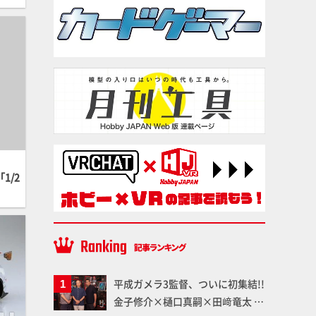
1/2
平成ガメラ3監督、ついに初集結!!
金子修介×樋口真嗣×田﨑竜太 4