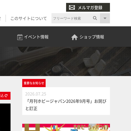
メルマガ登録
せ
このサイトについて
イベント
情報
ショップ
情報
重要な
お知らせ
2026.07.25
絞
込
「月刊ホビージャパン2026年9月号」お詫び
と訂正