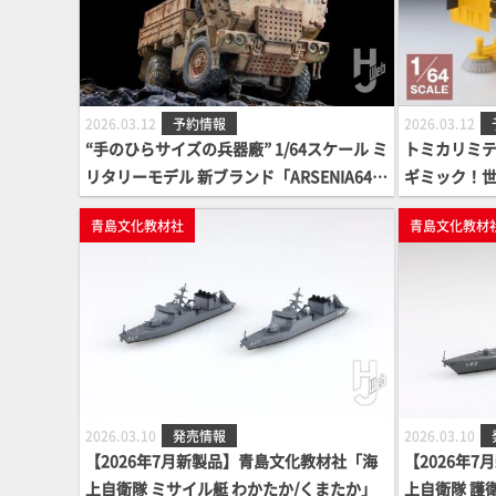
2026.03.12
予約情報
2026.03.12
“手のひらサイズの兵器廠” 1/64スケール ミ
トミカリミテ
リタリーモデル 新ブランド「ARSENIA64
ギミック！
(アーセニア・シックス・フォー)」に新製
掃車」をミニ
青島文化教材社
青島文化教材
品登場！
道路清掃車
2026.03.10
発売情報
2026.03.10
【2026年7月新製品】青島文化教材社「海
【2026年
上自衛隊 ミサイル艇 わかたか/くまたか」
上自衛隊 護