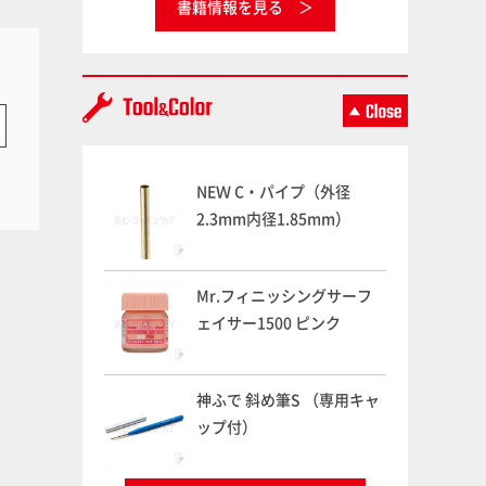
書籍情報を見る
NEＷ C・パイプ（外径
2.3mm内径1.85mm）
Mr.フィニッシングサーフ
ェイサー1500 ピンク
神ふで 斜め筆S （専用キャ
ップ付）