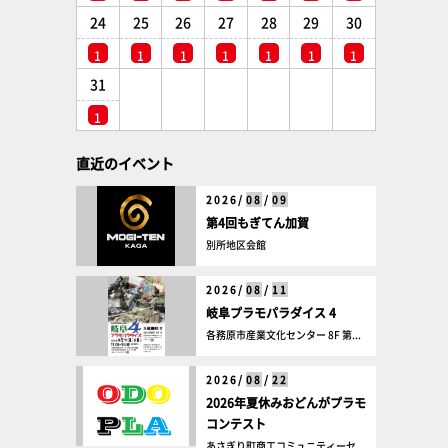
24
25
26
27
28
29
30
1
1
1
1
1
1
1
31
1
直近のイベント
2026/
08
/
09
第4回もぎてん加賀
別所地区会館
2026/
08
/
11
岐阜プラモパラダイス 4
各務原市産業文化センター 8F 第...
2026/
08
/
22
2026年夏休みおどんがプラモ
コンテスト
あさぎり町商工コミュニティーセ...