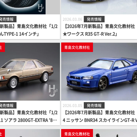
発売情報
2026.03.06
発売情報
月新製品】青島文化教材社「1/2
【2026年7月新製品】青島文化教材社「
TYPE-1 14インチ」
★ワークス R35 GT-R Ver.2」
社
青島文化教材社
発売情報
2026.03.05
発売情報
月新製品】青島文化教材社「1/2
【2026年7月新製品】青島文化教材社「
1 ソアラ 2800GT-EXTRA '8
4 ニッサン BNR34 スカイラインGT-R V
ecⅡ '02」
社
青島文化教材社