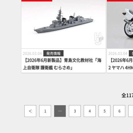
2026.03.04
発売情報
2026.03.04
【2026年6月新製品】青島文化教材社「海
【2026年6
上自衛隊 護衛艦 むらさめ」
2 ヤマハ 4H
付き」
全11
＜
1
…
3
4
5
6