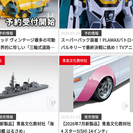
予約情報
2026.03.10
予約情報
ッド ヴィンテージ最多の可動
スーパーパック装着！PLAMAXバトロ
世界的に珍しい「三輪式道路清
バルキリーで最終決戦に挑め！TVアニ
カーで商品化「東急 SW2Z2
『超時空要塞マクロス』より、「PLAM
社
青島文化教材社
」予約開始！
PX19 1/72 VF-1S スーパーバトロイ
キリー ロイ・フォッカースペシャル」
場！予約案内開始！
発売情報
2026.03.10
発売情報
7月新製品】青島文化教材社「海
【2026年7月新製品】青島文化教材社「
衛艦 はるさめ」
4 スター5(5H) 14インチ」