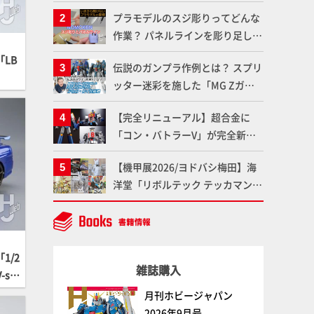
体のガメラを未来へつなぐ特別鼎
プラモデルのスジ彫りってどんな
談「ガメラ永久保存化プロジェク
作業？ パネルラインを彫り足して
ト FINAL」
作品を映えさせよう！【いまさら
LB
伝説のガンプラ作例とは？ スプリ
聞けないプラモデルの基礎：スジ
ッター迷彩を施した「MG Zガン
彫りとパネルライン】
ダム アムロ・レイ仕様機」をMAX
【完全リニューアル】超合金に
渡辺がふたたび塗る!!【試し読
「コン・バトラーV」が完全新規
み】
造形で登場！気になる仕様を試作
【機甲展2026/ヨドバシ梅田】海
品の撮り下ろしでご紹介!!さらに
洋堂「リボルテック テッカマンエ
「大鉄人17」＆「ワンエイト」セ
ビル」GSIクレオス「イングラ
ット情報もお届け！【超合金の
ス・プラス」、
魂】
BLITZWAY「CARBOTIX ヴォルト
ロン」、ベルファイン「TANK
1/2
雑誌購入
KONG2」など最新メカアイテム
-sp
展示レポート【Side B】
月刊ホビージャパン
2026年9月号