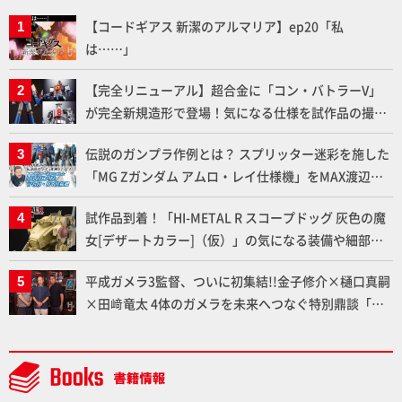
【コードギアス 新潔のアルマリア】ep20「私
は……」
【完全リニューアル】超合金に「コン・バトラーV」
が完全新規造形で登場！気になる仕様を試作品の撮り
下ろしでご紹介!!さらに「大鉄人17」＆「ワンエイ
伝説のガンプラ作例とは？ スプリッター迷彩を施した
ト」セット情報もお届け！【超合金の魂】
「MG Zガンダム アムロ・レイ仕様機」をMAX渡辺が
ふたたび塗る!!【試し読み】
試作品到着！「HI-METAL R スコープドッグ 灰色の魔
女[デザートカラー]（仮）」の気になる装備や細部な
ど商品仕様を撮り下ろしでお届け!! 【装甲騎兵ボトム
平成ガメラ3監督、ついに初集結!!金子修介×樋口真嗣
ズ】
×田﨑竜太 4体のガメラを未来へつなぐ特別鼎談「ガ
メラ永久保存化プロジェクト FINAL」