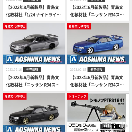
【2023年8月新製品】青島文
【2023年6月新製品】青島文
化教材社「1/24 ナイトライダ
化教材社「ニッサン R34スカ
ー ナイト2000 K.I.T.T. シーズ
イラインGT-R カスタムホイ
青島文化教材社
青島文化教材社
ンⅣ スキャナー音声ユニット
ール(ホワイトパール)」
付き」
2023.02.16
発売情報
2023.02.15
発売情報
【2023年6月新製品】青島文
【2023年6月新製品】青島文
化教材社「ニッサン R34スカ
化教材社「ニッサン R34スカ
イラインGT-R カスタムホイ
イラインGT-R カスタムホイ
青島文化教材社
トミーテック
ール(アスリートシルバー)」
ール(ベイサイドブルー)」