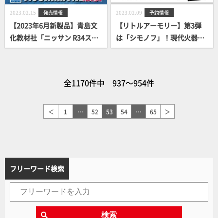
2023.02.15
発売情報
2023.02.09
予約情報
【2023年6月新製品】青島文
【リトルアーモリー】第3弾
化教材社「ニッサン R34スカ
は「シモノフ」！現代火器の
イラインGT-R カスタムホイ
礎となった火器を再現するシ
ール(ブラックパール)」
リーズ『STUDY1942』が始
動！
全1170件中 937～954件
＜
1
…
52
53
54
…
65
＞
フリーワード検索
検索