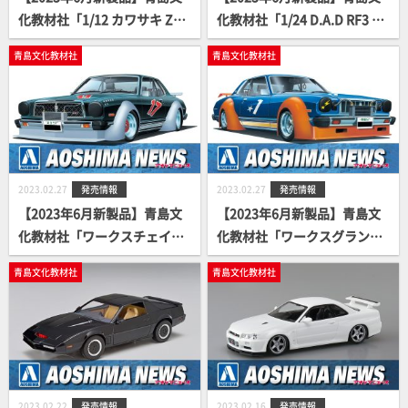
化教材社「1/12 カワサキ Z2 7
化教材社「1/24 D.A.D RF3 ス
50RS '73 カスタム」
テップワゴン '01（ホン
青島文化教材社
青島文化教材社
ダ）」
2023.02.27
発売情報
2023.02.27
発売情報
【2023年6月新製品】青島文
【2023年6月新製品】青島文
化教材社「ワークスチェイサ
化教材社「ワークスグランデ
ーSGS」
マークⅡ」
青島文化教材社
青島文化教材社
2023.02.22
発売情報
2023.02.16
発売情報