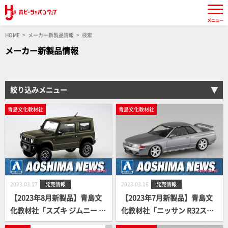
メニュー
HOME
メーカー新製品情報
検索
メーカー新製品情報
絞り込みメニュー
青島文化教材社
青島文化教材社
2023.03.17
発売情報
2023.03.16
発売情報
【2023年8月新製品】青島文
【2023年7月新製品】青島文
化教材社「スズキ ジムニー カ
化教材社「ニッサン R32スカ
スタムホイール(ジャングルグ
イラインGT-R カスタムホイ