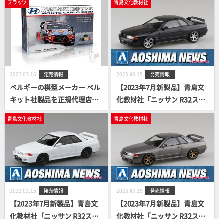
プラッツ
青島文化教材社
リーン)」
ール(スパークシルバー)」
2023.03.16
発売情報
2023.03.15
発売情報
ベルギーの模型メーカー ベル
【2023年7月新製品】青島文
キット社製品を正規代理店と
化教材社「ニッサン R32スカ
してプラッツが取り扱いを開
イラインGT-R カスタムホイ
青島文化教材社
青島文化教材社
始します！
ール(ブラックパールメタリッ
ク)」
2023.03.15
発売情報
2023.03.15
発売情報
【2023年7月新製品】青島文
【2023年7月新製品】青島文
化教材社「ニッサン R32スカ
化教材社「ニッサン R32スカ