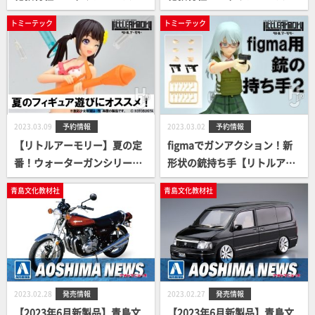
イラインGT-R カスタムホイ
イラインGT-R カスタムホイ
トミーテック
トミーテック
ール(クリスタルホワイト)」
ール(ガングレーメタリッ
ク)」
2023.03.09
予約情報
2023.03.02
予約情報
【リトルアーモリー】夏の定
figmaでガンアクション！新
番！ウォーターガンシリーズ
形状の銃持ち手【リトルアー
に「対戦車風ペットボトルロ
モリー】銃の持ち手２ ハンド
青島文化教材社
青島文化教材社
ケット」が登場！
ガンセットが登場！
2023.02.28
発売情報
2023.02.27
発売情報
【2023年6月新製品】青島文
【2023年6月新製品】青島文