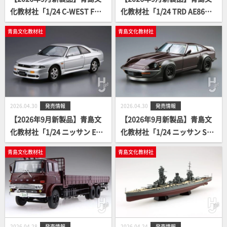
化教材社「1/24 C-WEST FD3
化教材社「1/24 TRD AE86ト
S RX-7 '99 (マツダ)」
レノ N2仕様 '85 (トヨタ)」
青島文化教材社
青島文化教材社
2026.04.30
発売情報
2026.04.30
発売情報
【2026年9月新製品】青島文
【2026年9月新製品】青島文
化教材社「1/24 ニッサン ECR
化教材社「1/24 ニッサン S30
33 スカイラインGTS25t タイ
フェアレディZ エアロカスタ
青島文化教材社
青島文化教材社
プM '94」
ム '75」
2026.04.28
発売情報
2026.04.24
発売情報