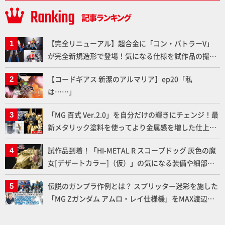
【完全リニューアル】超合金に「コン・バトラーV」
が完全新規造形で登場！気になる仕様を試作品の撮り
下ろしでご紹介!!さらに「大鉄人17」＆「ワンエイ
【コードギアス 新潔のアルマリア】ep20「私
ト」セット情報もお届け！【超合金の魂】
は……」
「MG 百式 Ver.2.0」を自分だけの輝きにチェンジ！最
新メタリック塗料を使ってより金属感を増した仕上が
りに!!【試し読み】
試作品到着！「HI-METAL R スコープドッグ 灰色の魔
女[デザートカラー]（仮）」の気になる装備や細部な
ど商品仕様を撮り下ろしでお届け!! 【装甲騎兵ボトム
伝説のガンプラ作例とは？ スプリッター迷彩を施した
ズ】
「MG Zガンダム アムロ・レイ仕様機」をMAX渡辺が
ふたたび塗る!!【試し読み】