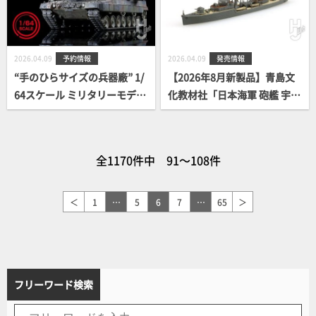
2026.04.09
予約情報
2026.04.09
発売情報
“手のひらサイズの兵器廠” 1/
【2026年8月新製品】青島文
64スケール ミリタリーモデル
化教材社「日本海軍 砲艦 宇
ブランド「ARSENIA64(アー
治」
セニア・シックス・フォー)」
に新製品登場！
全1170件中 91～108件
＜
1
…
5
6
7
…
65
＞
フリーワード検索