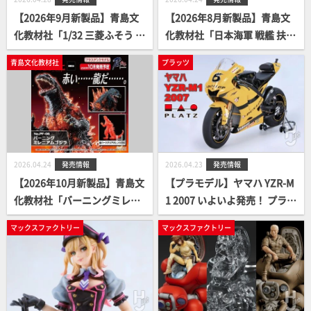
【2026年9月新製品】青島文
【2026年8月新製品】青島文
化教材社「1/32 三菱ふそう T
化教材社「日本海軍 戦艦 扶桑
951 後期型 平ボデー」
1944 (金属砲身付き)」
青島文化教材社
プラッツ
2026.04.24
発売情報
2026.04.23
発売情報
【2026年10月新製品】青島文
【プラモデル】ヤマハ YZR-M
化教材社「バーニングミレニ
1 2007 いよいよ発売！ プラッ
アムゴジラ」
ツ/BEEMAX
マックスファクトリー
マックスファクトリー