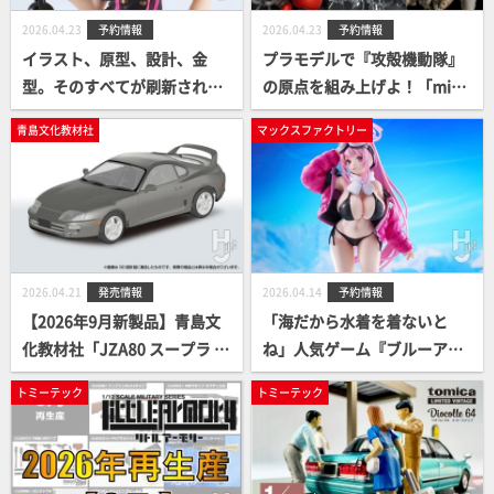
2026.04.23
予約情報
2026.04.23
予約情報
イラスト、原型、設計、金
プラモデルで『攻殻機動隊』
型。そのすべてが刷新された
の原点を組み上げよ！「mini
「次世代」のネーネをあなた
mum factory 草薙素子 with
青島文化教材社
マックスファクトリー
の手のひらに！minimum fac
フチコマ」「minimum facto
tory100作目を記念してリニ
ry バトー with フチコマ」
ューアルされた「ネーネ Ver.
「minimum factory 草薙素
2.0」が予約案内開始！
子 with フチコマ 光学迷彩Ve
r.」が遂に一般予約開始！
2026.04.21
発売情報
2026.04.14
予約情報
【2026年9月新製品】青島文
「海だから水着を着ないと
化教材社「JZA80 スープラ 1
ね」人気ゲーム『ブルーアー
996（3色）」
カイブ -Blue Archive-』よ
トミーテック
トミーテック
り、衝撃的な水着姿の「エイ
ミ」が1/7スケールで登場！予
約案内開始！