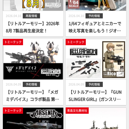
2026.04.10
再販情報
2026.04.10
予約情報
【リトルアーモリー】2026年
1/64フィギュアとミニカーで
8月 7製品再生産決定！
映え写真を楽しもう！ジオコ
レ64 #カースナップ04c タク
トミーテック
トミーテック
シー乗り場（トヨタ クラウン
セダン付属）
2026.04.09
予約情報
2026.04.09
予約情報
【リトルアーモリー】「メガ
【リトルアーモリー】『GUN
ミデバイス」コラボ製品 第2
SLINGER GIRL』(ガンスリン
弾 が予約開始！
ガー・ガール)コラボ製品 第2
トミーテック
青島文化教材社
弾 が予約開始！