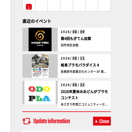
1
直近のイベント
2026/
08
/
09
第4回もぎてん加賀
別所地区会館
2026/
08
/
11
岐阜プラモパラダイス 4
各務原市産業文化センター 8F 第...
2026/
08
/
22
2026年夏休みおどんがプラモ
コンテスト
あさぎり町商工コミュニティーセ...