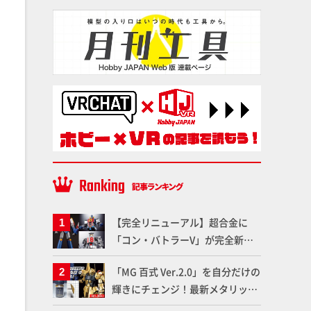
【完全リニューアル】超合金に
「コン・バトラーV」が完全新規
造形で登場！気になる仕様を試作
「MG 百式 Ver.2.0」を自分だけの
品の撮り下ろしでご紹介!!さらに
輝きにチェンジ！最新メタリック
「大鉄人17」＆「ワンエイト」セ
塗料を使ってより金属感を増した
ット情報もお届け！【超合金の