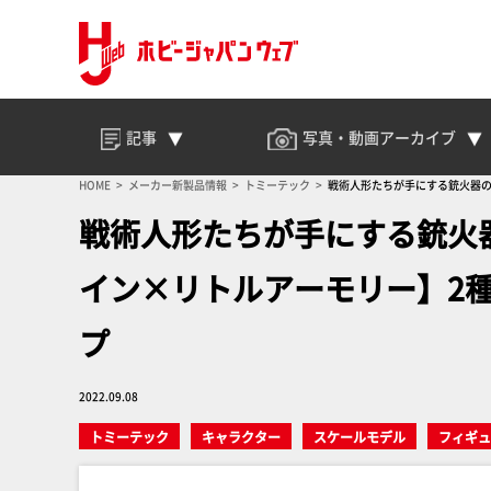
記事
写真・動画
アーカイブ
HOME
メーカー新製品情報
トミーテック
戦術人形たちが手にする銃火器の精
戦術人形たちが手にする銃火
イン×リトルアーモリー】2種が登
プ
2022.09.08
トミーテック
キャラクター
スケールモデル
フィギュ