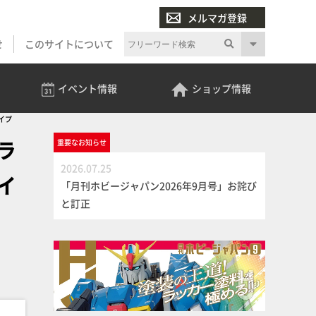
メルマガ登録
せ
このサイトについて
イベント
情報
ショップ
情報
イプ
ラ
重要な
お知らせ
2026.07.25
イ
「月刊ホビージャパン2026年9月号」お詫び
と訂正