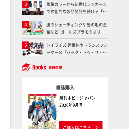
版権カラーから新世代ラッカーま
仕上がりに!!【試し読み】
魂】
で独創的な製品開発を続ける「ガ
イアノーツ」に塗料開発の裏側と
肌のシェーディングや髪の毛の塗
ラッカー塗料の未来についてイン
装など“ガールズプラモクオリテ
タビュー！
ィアップ術”で仕上げる！カスタ
トイライズ 超竜神やトランスフォ
ム作例「白騎士ソフィエラ」が完
ーマー×『バック・トゥ・ザ・フ
成！【「アルカナディアプラモデ
ューチャー』コラボアイテムな
ルコンテスト」～8月17日（月）
ど、タカラトミーの注目アイテム
11:59まで応募受付中】
をチェック!!【タカラトミー
NEWITEM】
雑誌購入
月刊ホビージャパン
2026年9月号
ご購入はこちら