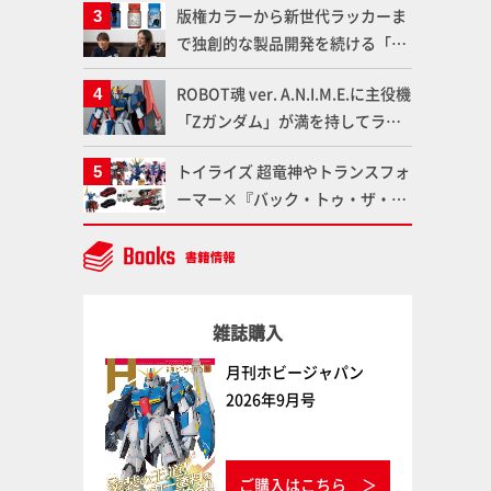
版権カラーから新世代ラッカーま
品の撮り下ろしでご紹介!!さらに
で独創的な製品開発を続ける「ガ
「大鉄人17」＆「ワンエイト」セ
イアノーツ」に塗料開発の裏側と
ット情報もお届け！【超合金の
ROBOT魂 ver. A.N.I.M.E.に主役機
ラッカー塗料の未来についてイン
魂】
「Zガンダム」が満を持してライ
タビュー！
ンナップ！ウェイブライダーへの
トイライズ 超竜神やトランスフォ
変形、劇中どおりのプロポーショ
ーマー×『バック・トゥ・ザ・フ
ンを再現【機動戦士Zガンダム】
ューチャー』コラボアイテムな
ど、タカラトミーの注目アイテム
をチェック!!【タカラトミー
NEWITEM】
雑誌購入
月刊ホビージャパン
2026年9月号
ご購入はこちら