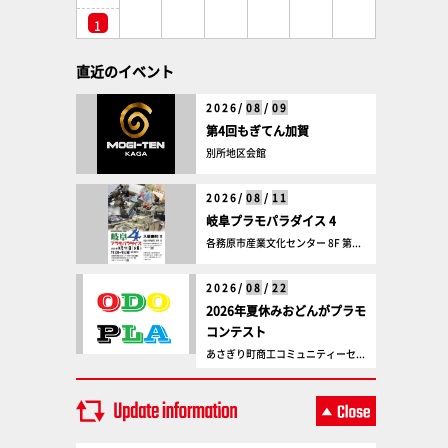
1
直近のイベント
2026/
08
/
09
第4回もぎてん加賀
別所地区会館
2026/
08
/
11
岐阜プラモパラダイス 4
各務原市産業文化センター 8F 第...
2026/
08
/
22
2026年夏休みおどんがプラモ
コンテスト
あさぎり町商工コミュニティーセ...