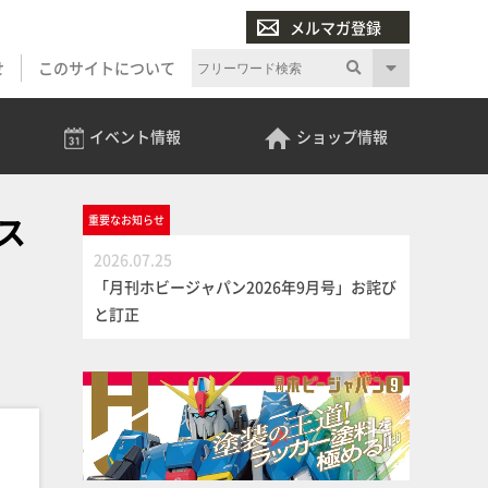
メルマガ登録
せ
このサイトについて
イベント
情報
ショップ
情報
ドス
重要な
お知らせ
2026.07.25
「月刊ホビージャパン2026年9月号」お詫び
と訂正