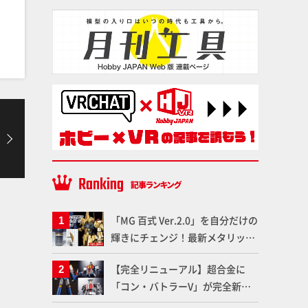
「MG 百式 Ver.2.0」を自分だけの
輝きにチェンジ！最新メタリック
塗料を使ってより金属感を増した
【完全リニューアル】超合金に
仕上がりに!!【試し読み】
「コン・バトラーV」が完全新規
造形で登場！気になる仕様を試作