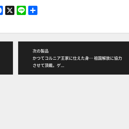
F
X
Li
共
a
n
有
c
e
e
b
次の製品
o
かつてコルニア王家に仕えた身… 祖国解放に協力
o
させて頂戴。ゲ...
k