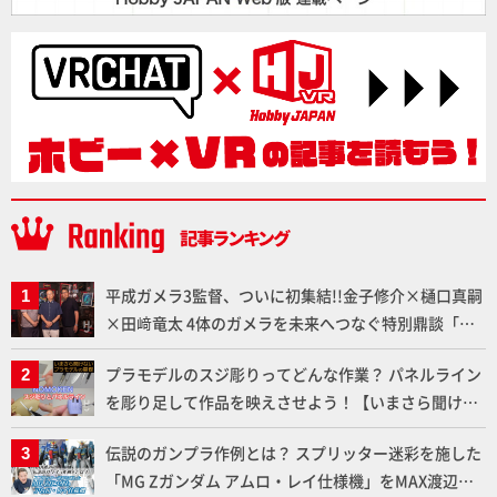
平成ガメラ3監督、ついに初集結!!金子修介×樋口真嗣
×田﨑竜太 4体のガメラを未来へつなぐ特別鼎談「ガ
メラ永久保存化プロジェクト FINAL」
プラモデルのスジ彫りってどんな作業？ パネルライン
を彫り足して作品を映えさせよう！【いまさら聞けな
いプラモデルの基礎：スジ彫りとパネルライン】
伝説のガンプラ作例とは？ スプリッター迷彩を施した
「MG Zガンダム アムロ・レイ仕様機」をMAX渡辺が