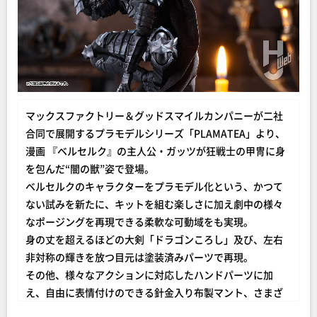
マックスファクトリー＆グッドスマイルカンパニーが二社
合同で展開するプラモデルシリーズ「PLAMATEA」より、
漫画 『ベルセルク』の主人公・ガッツが狂戦士の甲冑に身
を包んだ“闇の獣”姿で登場。
ベルセルクのキャラクターをプラモデル化という、かつて
ない試みを新たに、キットを組む楽しさに加え劇中の様々
なポージングを再現できる柔軟な可動域をも実現。
身の丈を超えるほどの大剣「ドラゴンころし」及び、左右
非対称の輝きを放つ目元は塗装済みパーツで再現。
その他、様々なアクションに対応したハンドパーツに加
え、自由に表情付けのできる針金入り布製マント、さまざ
まなシーンを可能にする可動支柱付き専用台が付属。