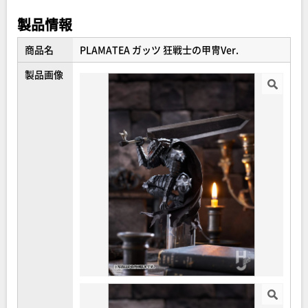
製品情報
PLAMATEAとは：
商品名
PLAMATEA ガッツ 狂戦士の甲冑Ver.
グッドスマイルカンパニー＆マックスファクトリーによる
製品画像
人物キャラクターを中心とした可動プラモデルシリーズ。
アニメ、マンガ、ゲーム、ボーカロイド、Vtuber、様々な
ジャンルのキャラクターを組み立てキットで再現します。
グッドスマイルカンパニー＆マックスファクトリーが長年
培ってきたキャラクターフィギュア技術と、近年成長させ
てきたプラモデル技術を併せ持った商品シリーズです。