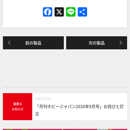
F
X
Li
共
a
n
有
c
e
e
前の製品
次の製品
b
o
o
k
2026.07.25
重要な
「月刊ホビージャパン2026年9月号」お詫びと訂
お知らせ
正