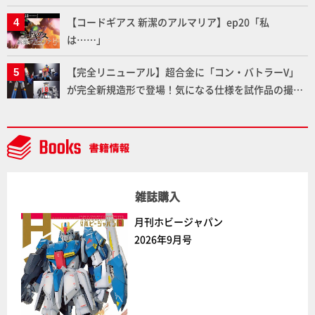
ふたたび塗る!!【試し読み】
【コードギアス 新潔のアルマリア】ep20「私
は……」
【完全リニューアル】超合金に「コン・バトラーV」
が完全新規造形で登場！気になる仕様を試作品の撮り
下ろしでご紹介!!さらに「大鉄人17」＆「ワンエイ
ト」セット情報もお届け！【超合金の魂】
雑誌購入
月刊ホビージャパン
2026年9月号