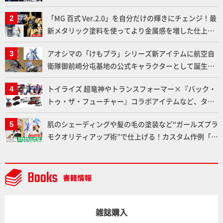
下ろしでご紹介!!さらに「大鉄人17」＆「ワンエイ
「MG 百式 Ver.2.0」を自分だけの輝きにチェンジ！最
ト」セット情報もお届け！【超合金の魂】
新メタリック塗料を使ってより金属感を増した仕上が
りに!!【試し読み】
アオシマの「けもプラ」シリーズ新アイテムに航空自
衛隊御前崎分屯基地の公式キャラクターとして誕生し
た「おまねこ」が着任！けもプラ公式サイト限定版と
トイライズ 超竜神やトランスフォーマー×『バック・
通常版の2ラインで発売！
トゥ・ザ・フューチャー』コラボアイテムなど、タカ
ラトミーの注目アイテムをチェック!!【タカラトミー
肌のシェーディングや髪の毛の塗装など“ガールズプラ
NEWITEM】
モクオリティアップ術”で仕上げる！カスタム作例「白
騎士ソフィエラ」が完成！【「アルカナディアプラモ
デルコンテスト」～8月17日（月）11:59まで応募受付
中】
雑誌購入